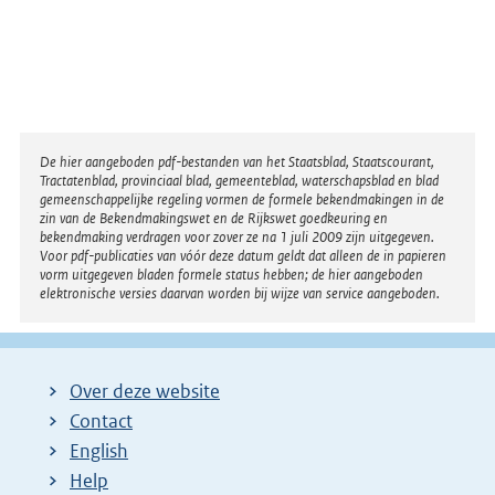
Disclaimer
De hier aangeboden pdf-bestanden van het Staatsblad, Staatscourant,
Tractatenblad, provinciaal blad, gemeenteblad, waterschapsblad en blad
gemeenschappelijke regeling vormen de formele bekendmakingen in de
zin van de Bekendmakingswet en de Rijkswet goedkeuring en
bekendmaking verdragen voor zover ze na 1 juli 2009 zijn uitgegeven.
Voor pdf-publicaties van vóór deze datum geldt dat alleen de in papieren
vorm uitgegeven bladen formele status hebben; de hier aangeboden
elektronische versies daarvan worden bij wijze van service aangeboden.
Over deze website
Contact
English
Help