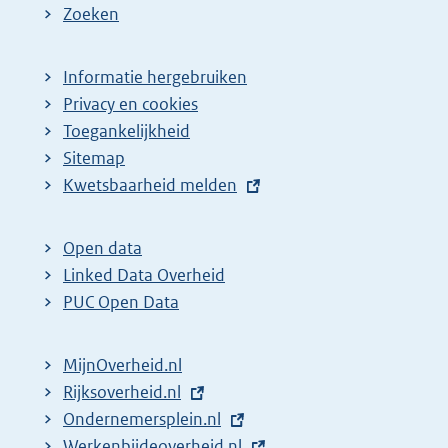
Zoeken
Informatie hergebruiken
Privacy en cookies
Toegankelijkheid
Sitemap
E
Kwetsbaarheid melden
x
t
Open data
e
Linked Data Overheid
r
PUC Open Data
n
e
MijnOverheid.nl
l
E
Rijksoverheid.nl
i
x
E
Ondernemersplein.nl
n
t
x
E
Werkenbijdeoverheid.nl