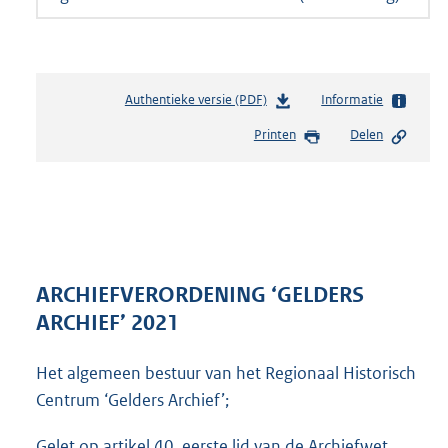
Authentieke versie (PDF)
b
Informatie
e
Printen
Delen
s
t
a
n
d
s
g
r
ARCHIEFVERORDENING ‘GELDERS
o
ARCHIEF’ 2021
o
t
Het algemeen bestuur van het Regionaal Historisch
t
e
Centrum ‘Gelders Archief’;
:
2
Gelet op artikel 40, eerste lid van de Archiefwet