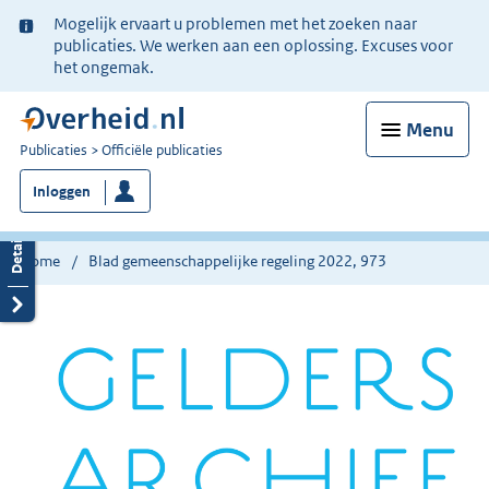
Ter
Mogelijk ervaart u problemen met het zoeken naar
informatie:
publicaties. We werken aan een oplossing. Excuses voor
het ongemak.
Menu
U
Publicaties
Officiële publicaties
bent
Inloggen
nu
hier:
Home
Blad gemeenschappelijke regeling 2022, 973