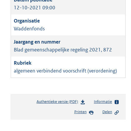
12-10-2021 09:00
Waddenfonds
Blad gemeenschappelijke regeling 2021, 872
algemeen verbindend voorschrift (verordening)
Authentieke versie (PDF)
b
Informatie
e
Printen
Delen
s
t
a