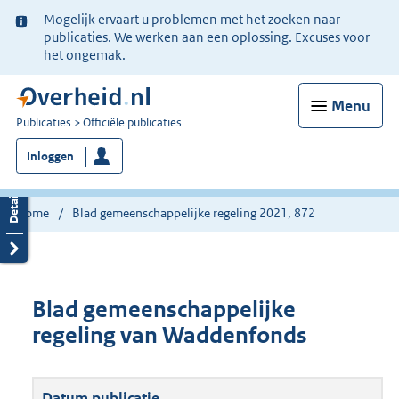
Ter
Mogelijk ervaart u problemen met het zoeken naar
informatie:
publicaties. We werken aan een oplossing. Excuses voor
het ongemak.
Menu
U
Publicaties
Officiële publicaties
bent
Inloggen
nu
hier:
Home
Blad gemeenschappelijke regeling 2021, 872
Blad gemeenschappelijke
regeling van Waddenfonds