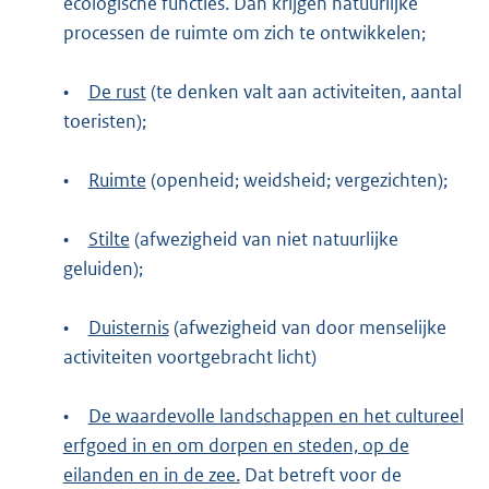
ecologische functies. Dan krijgen natuurlijke
processen de ruimte om zich te ontwikkelen;
•
De rust
(te denken valt aan activiteiten, aantal
toeristen);
•
Ruimte
(openheid; weidsheid; vergezichten);
•
Stilte
(afwezigheid van niet natuurlijke
geluiden);
•
Duisternis
(afwezigheid van door menselijke
activiteiten voortgebracht licht)
•
De waardevolle landschappen en het cultureel
erfgoed in en om dorpen en steden, op de
eilanden en in de zee.
Dat betreft voor de