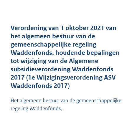
n
d
s
g
r
Verordening van 1 oktober 2021 van
o
het algemeen bestuur van de
o
gemeenschappelijke regeling
t
t
Waddenfonds, houdende bepalingen
e
tot wijziging van de Algemene
:
subsidieverordening Waddenfonds
5
0
2017 (1e Wijzigingsverordening ASV
4
Waddenfonds 2017)
K
b
Het algemeen bestuur van de gemeenschappelijke
regeling Waddenfonds,