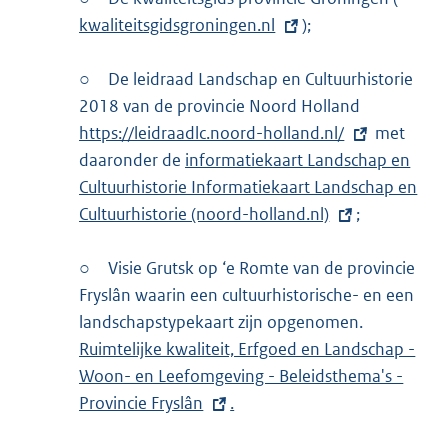
kwaliteitsgidsgroningen.nl
);
x
t
○
De leidraad Landschap en Cultuurhistorie
e
2018 van de provincie Noord Holland
E
r
https://leidraadlc.noord-holland.nl/
x
met
n
daaronder de
E
informatiekaart Landschap en
t
e
Cultuurhistorie Informatiekaart Landschap en
x
e
l
Cultuurhistorie (noord-holland.nl)
t
;
r
i
e
n
n
○
Visie Grutsk op ‘e Romte van de provincie
r
e
k
Fryslân waarin een cultuurhistorische- en een
n
l
:
landschapstypekaart zijn opgenomen.
e
i
E
Ruimtelijke kwaliteit, Erfgoed en Landschap -
l
n
x
Woon- en Leefomgeving - Beleidsthema's -
i
k
t
Provincie Fryslân
n
.
:
e
k
r