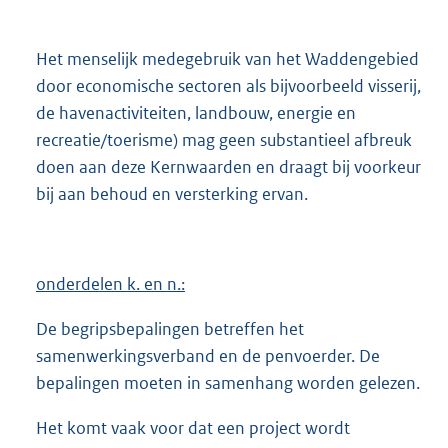
:
n
e
Het menselijk medegebruik van het Waddengebied
l
door economische sectoren als bijvoorbeeld visserij,
i
de havenactiviteiten, landbouw, energie en
n
recreatie/toerisme) mag geen substantieel afbreuk
k
doen aan deze Kernwaarden en draagt bij voorkeur
:
bij aan behoud en versterking ervan.
onderdelen k. en n.:
De begripsbepalingen betreffen het
samenwerkingsverband en de penvoerder. De
bepalingen moeten in samenhang worden gelezen.
Het komt vaak voor dat een project wordt