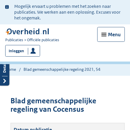
Ter
Mogelijk ervaart u problemen met het zoeken naar
informatie:
publicaties. We werken aan een oplossing. Excuses voor
het ongemak.
Menu
U
Publicaties
Officiële publicaties
bent
Inloggen
nu
hier:
Home
Blad gemeenschappelijke regeling 2021, 54
Blad gemeenschappelijke
regeling van Cocensus