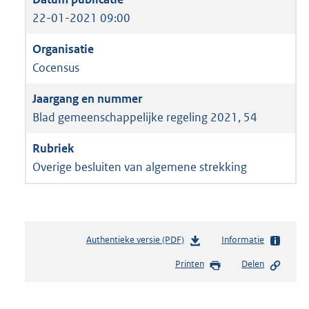
22-01-2021 09:00
Cocensus
Blad gemeenschappelijke regeling 2021, 54
Overige besluiten van algemene strekking
Authentieke versie (PDF)
b
Informatie
e
Printen
Delen
s
t
a