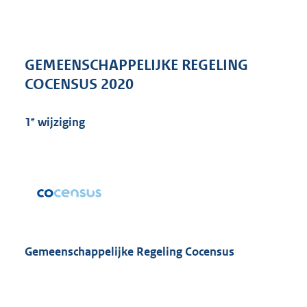
n
d
s
g
r
GEMEENSCHAPPELIJKE REGELING
o
COCENSUS 2020
o
t
t
e
1
wijziging
e
:
2
4
9
K
b
Gemeenschappelijke Regeling Cocensus