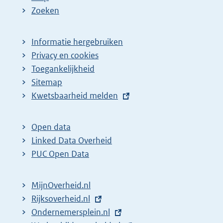
Zoeken
Informatie hergebruiken
Privacy en cookies
Toegankelijkheid
Sitemap
E
Kwetsbaarheid melden
x
t
Open data
e
Linked Data Overheid
r
PUC Open Data
n
e
MijnOverheid.nl
l
E
Rijksoverheid.nl
i
x
E
Ondernemersplein.nl
n