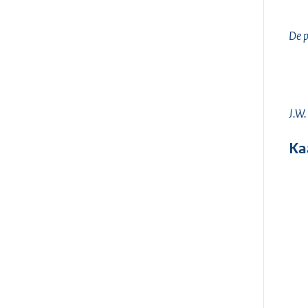
De p
J.W
Ka