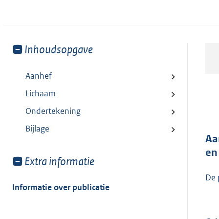
Toon
Inhoudsopgave
meer
van:
Aanhef
Lichaam
Ondertekening
Bijlage
Aa
en
Toon
Extra informatie
meer
De 
van:
Informatie over publicatie