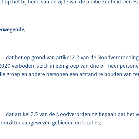
et op het bij hem, van de zijde van de politie Eenheid Den H
t
e
:
rwegende,
7
1
0
-
dat het op grond van artikel 2.2 van de Noodverordenin
b
2020 verboden is zich in een groep van drie of meer persone
die groep en andere personen een afstand te houden van te
-
dat artikel 2.5 van de Noodverordening bepaalt dat het v
voorzitter aangewezen gebieden en locaties;