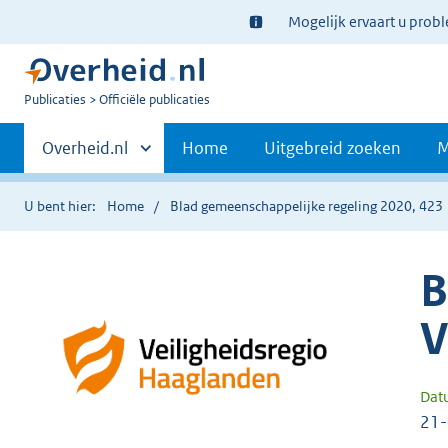
Ter
Mogelijk ervaart u prob
informatie:
U
Publicaties
Officiële publicaties
bent
Primaire
nu
Andere
Overheid.nl
Home
Uitgebreid zoeken
M
hier:
sites
navigatie
binnen
U bent hier:
Home
Blad gemeenschappelijke regeling 2020, 423
B
V
Dat
21-