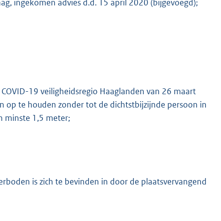
aag, ingekomen advies d.d. 15 april 2020 (bijgevoegd);
K
g COVID-19 veiligheidsregio Haaglanden van 26 maart
n op te houden zonder tot de dichtstbijzijnde persoon in
n minste 1,5 meter;
erboden is zich te bevinden in door de plaatsvervangend