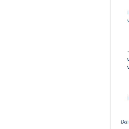
I
I
Den 