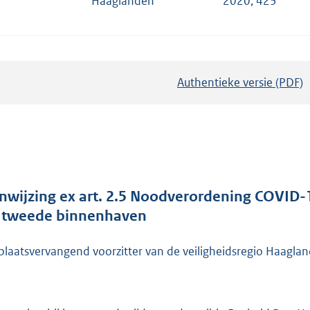
Haaglanden
2020, 423
Authentieke versie (PDF)
b
e
s
t
a
n
d
nwijzing ex art. 2.5 Noodverordening COVID-1
s
 tweede binnenhaven
g
r
plaatsvervangend voorzitter van de veiligheidsregio Haagla
o
o
t