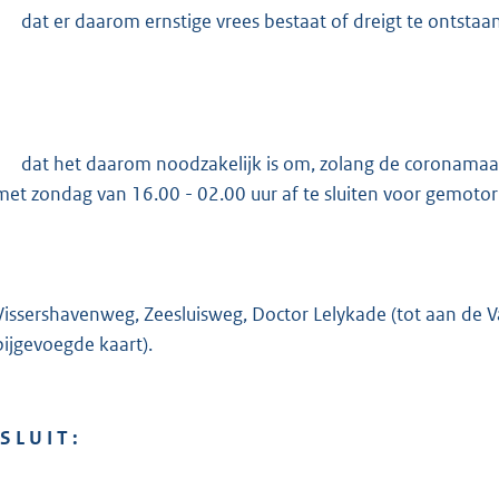
-
dat er daarom ernstige vrees bestaat of dreigt te ontst
-
dat het daarom noodzakelijk is om, zolang de coronamaat
met zondag van 16.00 - 02.00 uur af te sluiten voor gemotor
Vissershavenweg, Zeesluisweg, Doctor Lelykade (tot aan de V
bijgevoegde kaart).
S L U I T :