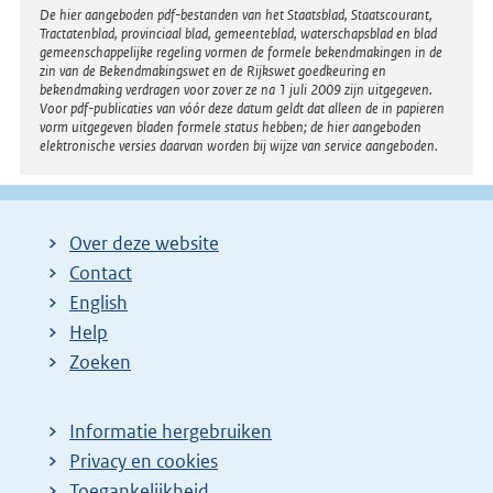
Disclaimer
De hier aangeboden pdf-bestanden van het Staatsblad, Staatscourant,
Tractatenblad, provinciaal blad, gemeenteblad, waterschapsblad en blad
gemeenschappelijke regeling vormen de formele bekendmakingen in de
zin van de Bekendmakingswet en de Rijkswet goedkeuring en
bekendmaking verdragen voor zover ze na 1 juli 2009 zijn uitgegeven.
Voor pdf-publicaties van vóór deze datum geldt dat alleen de in papieren
vorm uitgegeven bladen formele status hebben; de hier aangeboden
elektronische versies daarvan worden bij wijze van service aangeboden.
Over deze website
Contact
English
Help
Zoeken
Informatie hergebruiken
Privacy en cookies
Toegankelijkheid