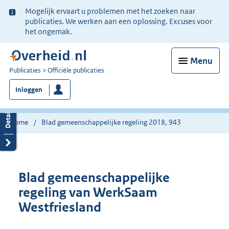
Ter
Mogelijk ervaart u problemen met het zoeken naar
informatie:
publicaties. We werken aan een oplossing. Excuses voor
het ongemak.
Menu
U
Publicaties
Officiële publicaties
bent
Inloggen
nu
hier:
Home
Blad gemeenschappelijke regeling 2018, 943
Blad gemeenschappelijke
regeling van WerkSaam
Westfriesland