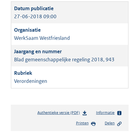
27-06-2018 09:00
WerkSaam Westfriesland
Blad gemeenschappelijke regeling 2018, 943
Verordeningen
Authentieke versie (PDF)
b
Informatie
e
Printen
Delen
s
t