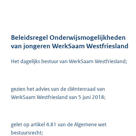
a
n
d
s
g
r
Beleidsregel Onderwijsmogelijkheden
o
van jongeren WerkSaam Westfriesland
o
t
Het dagelijks bestuur van WerkSaam Westfriesland;
t
e
:
2
6
gezien het advies van de cliëntenraad van
8
WerkSaam Westfriesland van 5 juni 2018;
K
b
gelet op artikel 4.81 van de Algemene wet
bestuursrecht;