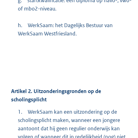
g.
startkwalificatie: een diploma op havo-, vwo-
of mbo2-niveau.
h.
WerkSaam: het Dagelijks Bestuur van
WerkSaam Westfriesland.
Artikel
2.
Uitzonderingsgronden op de
scholingsplicht
1.
WerkSaam kan een uitzondering op de
scholingsplicht maken, wanneer een jongere
aantoont dat hij geen regulier onderwijs kan
volgen of wanneer dit in redelijkheid (nog) niet