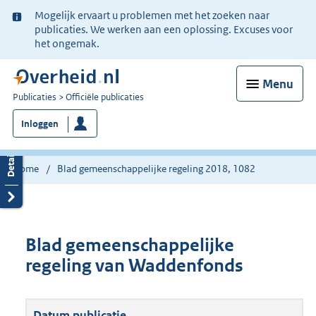
Ter
Mogelijk ervaart u problemen met het zoeken naar
informatie:
publicaties. We werken aan een oplossing. Excuses voor
het ongemak.
Menu
U
Publicaties
Officiële publicaties
bent
Inloggen
nu
hier:
Home
Blad gemeenschappelijke regeling 2018, 1082
Blad gemeenschappelijke
regeling van Waddenfonds