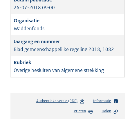
26-07-2018 09:00
Waddenfonds
Blad gemeenschappelijke regeling 2018, 1082
Overige besluiten van algemene strekking
Authentieke versie (PDF)
b
Informatie
e
Printen
Delen
s
t
a