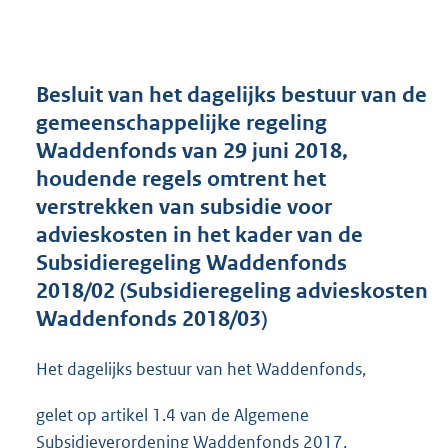
n
d
s
g
r
Besluit van het dagelijks bestuur van de
o
gemeenschappelijke regeling
o
Waddenfonds van 29 juni 2018,
t
t
houdende regels omtrent het
e
verstrekken van subsidie voor
:
advieskosten in het kader van de
2
6
Subsidieregeling Waddenfonds
8
2018/02 (Subsidieregeling advieskosten
K
Waddenfonds 2018/03)
b
Het dagelijks bestuur van het Waddenfonds,
gelet op artikel 1.4 van de Algemene
Subsidieverordening Waddenfonds 2017,