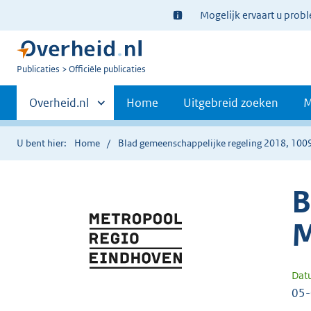
Ter
Mogelijk ervaart u prob
informatie:
U
Publicaties
Officiële publicaties
bent
Primaire
nu
Andere
Overheid.nl
Home
Uitgebreid zoeken
M
hier:
sites
navigatie
binnen
U bent hier:
Home
Blad gemeenschappelijke regeling 2018, 100
B
M
Dat
05-