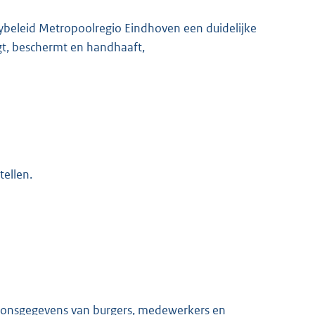
ybeleid Metropoolregio Eindhoven een duidelijke
orgt, beschermt en handhaaft,
K
ellen.
oonsgegevens van burgers, medewerkers en