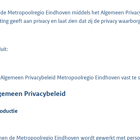
e
 de Metropoolregio Eindhoven middels het Algemeen Privac
:
hting geeft aan privacy en laat zien dat zij de privacy waarb
2
9
8
uit:
b
 Algemeen Privacybeleid Metropoolregio Eindhoven vast te st
gemeen Privacybeleid
roductie
nen de Metropoolregio Eindhoven wordt gewerkt met pers