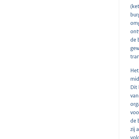
(ke
bur
omg
ont
de 
gew
tra
Het
mid
Dit
van
org
voo
de 
zij
vol