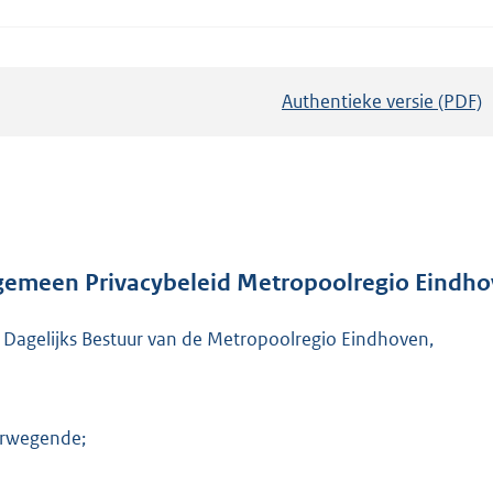
Authentieke versie (PDF)
b
e
s
t
a
n
d
gemeen Privacybeleid Metropoolregio Eindh
s
 Dagelijks Bestuur van de Metropoolregio Eindhoven,
g
r
o
o
rwegende;
t
t