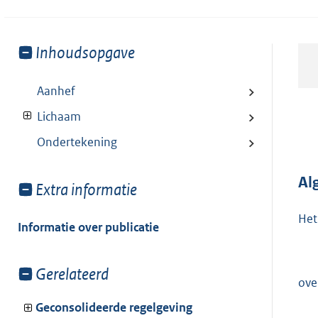
Toon
Inhoudsopgave
meer
van:
Aanhef
Lichaam
Ondertekening
Al
Toon
Extra informatie
meer
Het
van:
Informatie over publicatie
Toon
Gerelateerd
ove
meer
van:
Geconsolideerde regelgeving