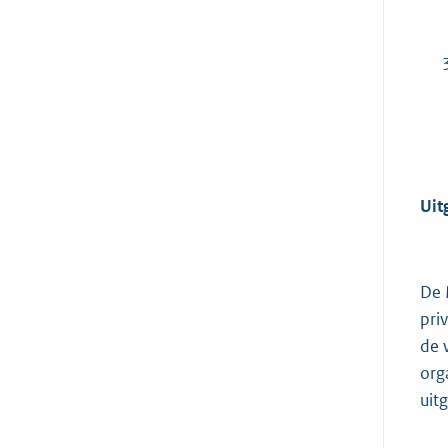
Uit
De 
pri
de 
org
uit