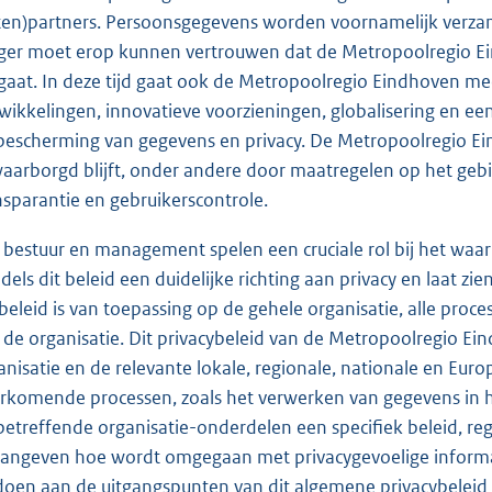
ten)partners. Persoonsgegevens worden voornamelijk verzam
ger moet erop kunnen vertrouwen dat de Metropoolregio Ei
aat. In deze tijd gaat ook de Metropoolregio Eindhoven m
wikkelingen, innovatieve voorzieningen, globalisering en een
bescherming van gegevens en privacy. De Metropoolregio Eind
aarborgd blijft, onder andere door maatregelen op het gebie
nsparantie en gebruikerscontrole.
 bestuur en management spelen een cruciale rol bij het waa
dels dit beleid een duidelijke richting aan privacy en laat zi
 beleid is van toepassing op de gehele organisatie, alle pr
 de organisatie. Dit privacybeleid van de Metropoolregio Ein
anisatie en de relevante lokale, regionale, nationale en Euro
rkomende processen, zoals het verwerken van gegevens in h
betreffende organisatie-onderdelen een specifiek beleid, re
 aangeven hoe wordt omgegaan met privacygevoelige informa
doen aan de uitgangspunten van dit algemene privacybelei