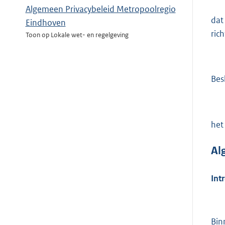
Algemeen Privacybeleid Metropoolregio
dat
Eindhoven
ric
Toon op Lokale wet- en regelgeving
Besl
het
Al
Int
Bin