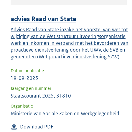
om
ENTER
om
advies Raad van State
uw
Advies Raad van State inzake het voorstel van wet tot
keuze
wijziging van de Wet structuur uitvoeringsorganisatie
te
werk en inkomen in verband met het bevorderen van
bevestigen.
proactieve dienstverlening door het UWV, de SVB en
gemeenten (Wet proactieve dienstverlening SZW)
Datum publicatie
19-09-2025
Jaargang en nummer
Staatscourant 2025, 31810
Organisatie
Ministerie van Sociale Zaken en Werkgelegenheid
Download PDF