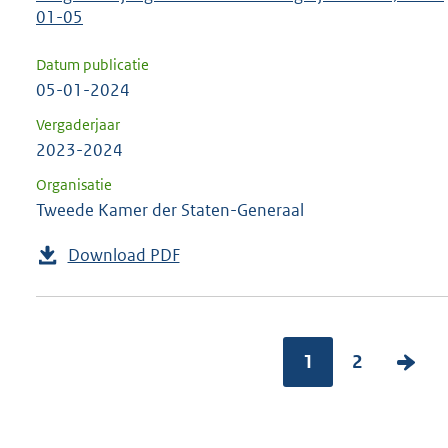
01-05
Datum publicatie
05-01-2024
Vergaderjaar
2023-2024
Organisatie
Tweede Kamer der Staten-Generaal
Download PDF
1
2
V
o
l