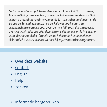
g
e
Disclaimer
De hier aangeboden pdf-bestanden van het Staatsblad, Staatscourant,
n
Tractatenblad, provinciaal blad, gemeenteblad, waterschapsblad en blad
gemeenschappelijke regeling vormen de formele bekendmakingen in de
d
zin van de Bekendmakingswet en de Rijkswet goedkeuring en
bekendmaking verdragen voor zover ze na 1 juli 2009 zijn uitgegeven.
e
Voor pdf-publicaties van vóór deze datum geldt dat alleen de in papieren
vorm uitgegeven bladen formele status hebben; de hier aangeboden
p
elektronische versies daarvan worden bij wijze van service aangeboden.
a
g
i
Over deze website
n
Contact
a
English
Help
Zoeken
Informatie hergebruiken