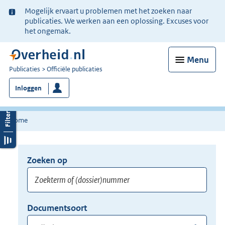
Ter
Mogelijk ervaart u problemen met het zoeken naar
informatie:
publicaties. We werken aan een oplossing. Excuses voor
het ongemak.
Menu
U
Publicaties
Officiële publicaties
bent
Inloggen
nu
hier:
Home
Zoeken op
Opnieuw
zoeken:
Zoekterm
Vul
Documentsoort
of
hier
Gebruik