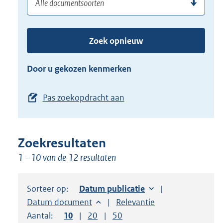
(dossier)nummer
uw
de
zoekterm
TAB
of
toets,
Zoek opnieuw
(dossier)nummer
of
in
de
Door u gekozen kenmerken
pijl
beneden
Pas zoekopdracht aan
toets
om
toegang
Zoekresultaten
te
1 - 10 van de 12 resultaten
krijgen
tot
de
Sorteer op:
Sorteer op:
Datum publicatie
suggesties.
Sorteer op:
Datum document
Sorteer op:
Relevantie
Druk
Aantal:
Toon
10
resultaten per pagina
Toon
20
resultaten per pagina
Toon
50
resultaten per pagina