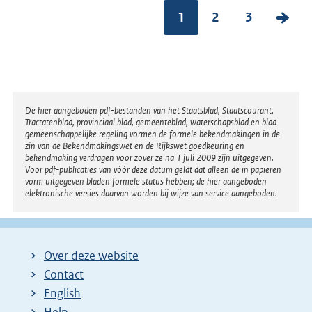
1
2
3
V
o
l
g
e
Disclaimer
De hier aangeboden pdf-bestanden van het Staatsblad, Staatscourant,
n
Tractatenblad, provinciaal blad, gemeenteblad, waterschapsblad en blad
gemeenschappelijke regeling vormen de formele bekendmakingen in de
d
zin van de Bekendmakingswet en de Rijkswet goedkeuring en
bekendmaking verdragen voor zover ze na 1 juli 2009 zijn uitgegeven.
e
Voor pdf-publicaties van vóór deze datum geldt dat alleen de in papieren
vorm uitgegeven bladen formele status hebben; de hier aangeboden
p
elektronische versies daarvan worden bij wijze van service aangeboden.
a
g
i
Over deze website
n
Contact
a
English
Help