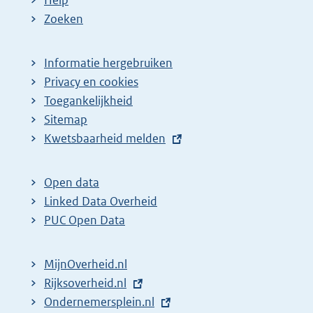
Zoeken
Informatie hergebruiken
Privacy en cookies
Toegankelijkheid
Sitemap
E
Kwetsbaarheid melden
x
t
Open data
e
Linked Data Overheid
r
PUC Open Data
n
e
MijnOverheid.nl
l
E
Rijksoverheid.nl
i
x
E
Ondernemersplein.nl
n