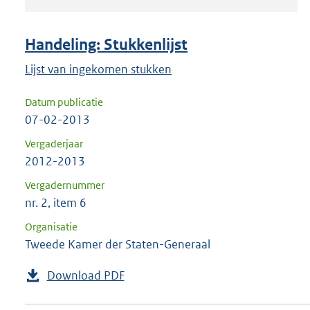
om
ENTER
om
Handeling: Stukkenlijst
uw
Lijst van ingekomen stukken
keuze
te
Datum publicatie
bevestigen.
07-02-2013
Vergaderjaar
2012-2013
Vergadernummer
nr. 2, item 6
Organisatie
Tweede Kamer der Staten-Generaal
Download PDF