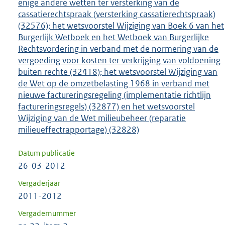
enige andere wetten ter versterking van de
cassatierechtspraak (versterking cassatierechtspraak)
(32576); het wetsvoorstel Wijziging van Boek 6 van het
Burgerlijk Wetboek en het Wetboek van Burgerlijke
Rechtsvordering in verband met de normering van de
vergoeding voor kosten ter verkrijging van voldoening
buiten rechte (32418); het wetsvoorstel Wijziging van
de Wet op de omzetbelasting 1968 in verband met
nieuwe factureringsregeling (implementatie richtlijn
factureringsregels) (32877) en het wetsvoorstel
Wijziging van de Wet milieubeheer (reparatie
milieueffectrapportage) (32828)
Datum publicatie
26-03-2012
Vergaderjaar
2011-2012
Vergadernummer