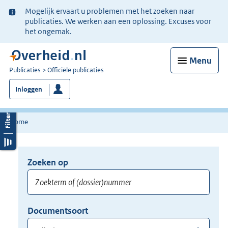
Ter
Mogelijk ervaart u problemen met het zoeken naar
informatie:
publicaties. We werken aan een oplossing. Excuses voor
het ongemak.
Menu
U
Publicaties
Officiële publicaties
bent
Inloggen
nu
hier:
Home
Zoeken op
Opnieuw
zoeken:
Zoekterm
Vul
Documentsoort
of
hier
Gebruik