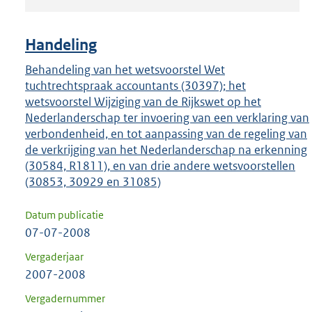
om
ENTER
om
Handeling
uw
Behandeling van het wetsvoorstel Wet
keuze
tuchtrechtspraak accountants (30397); het
te
wetsvoorstel Wijziging van de Rijkswet op het
bevestigen.
Nederlanderschap ter invoering van een verklaring van
verbondenheid, en tot aanpassing van de regeling van
de verkrijging van het Nederlanderschap na erkenning
(30584, R1811), en van drie andere wetsvoorstellen
(30853, 30929 en 31085)
Datum publicatie
07-07-2008
Vergaderjaar
2007-2008
Vergadernummer