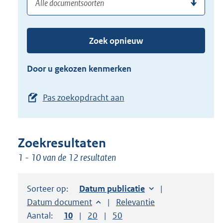
(dossier)nummer
uw
de
zoekterm
TAB
of
toets,
Zoek opnieuw
(dossier)nummer
of
in
de
Door u gekozen kenmerken
pijl
beneden
Pas zoekopdracht aan
toets
om
toegang
Zoekresultaten
te
1 - 10 van de 12 resultaten
krijgen
tot
de
Sorteer op:
Sorteer op:
Datum publicatie
suggesties.
Sorteer op:
Datum document
Sorteer op:
Relevantie
Druk
Aantal:
Toon
10
resultaten per pagina
Toon
20
resultaten per pagina
Toon
50
resultaten per pagina