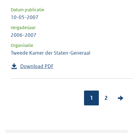
Datum publicatie
10-05-2007
Vergaderjaar
2006-2007
Organisatie
Tweede Kamer der Staten-Generaal
Download PDF
1
2
V
o
l
g