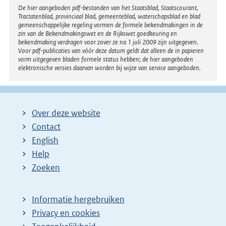
e
Disclaimer
De hier aangeboden pdf-bestanden van het Staatsblad, Staatscourant,
n
Tractatenblad, provinciaal blad, gemeenteblad, waterschapsblad en blad
gemeenschappelijke regeling vormen de formele bekendmakingen in de
d
zin van de Bekendmakingswet en de Rijkswet goedkeuring en
bekendmaking verdragen voor zover ze na 1 juli 2009 zijn uitgegeven.
e
Voor pdf-publicaties van vóór deze datum geldt dat alleen de in papieren
vorm uitgegeven bladen formele status hebben; de hier aangeboden
p
elektronische versies daarvan worden bij wijze van service aangeboden.
a
g
i
Over deze website
n
Contact
a
English
Help
Zoeken
Informatie hergebruiken
Privacy en cookies