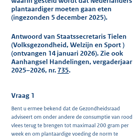
waarin gesteld wordt dat Nederlanders
t
plantaardiger moeten gaan eten
t
e
(ingezonden 5 december 2025).
:
6
0
Antwoord van Staatssecretaris Tielen
K
(Volksgezondheid, Welzijn en Sport )
b
(ontvangen 14 januari 2026). Zie ook
Aanhangsel Handelingen, vergaderjaar
2025–2026, nr.
735
.
Vraag 1
Bent u ermee bekend dat de Gezondheidsraad
adviseert om onder andere de consumptie van rood
vlees terug te brengen tot maximaal 200 gram per
week en om plantaardige voeding de norm te