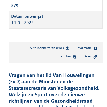
879
14-01-2026
Authentieke versie (PDF)
b
Informatie
e
Printen
Delen
s
t
a
n
Vragen van het lid Van Houwelingen
d
(FvD) aan de Minister en de
s
Staatssecretaris van Volksgezondheid,
g
r
Welzijn en Sport over de nieuwe
o
richtlijnen van de Gezondheidsraad
o