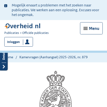
Ter
Mogelijk ervaart u problemen met het zoeken naar
informatie:
publicaties. We werken aan een oplossing. Excuses voor
het ongemak.
Menu
U
Publicaties
Officiële publicaties
bent
Inloggen
nu
hier:
Home
Kamervragen (Aanhangsel) 2025-2026, nr. 879