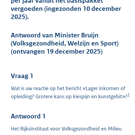
per jaar vanuit het basispakket
t
vergoeden (ingezonden 10 december
t
e
2025).
:
4
7
Antwoord van Minister Bruijn
K
(Volksgezondheid, Welzijn en Sport)
b
(ontvangen 19 december 2025)
Vraag 1
Wat is uw reactie op het bericht «Lager inkomen of
1
opleiding? Grotere kans op kiespijn en kunstgebit»?
Antwoord 1
Het Rijksinstituut voor Volksgezondheid en Milieu