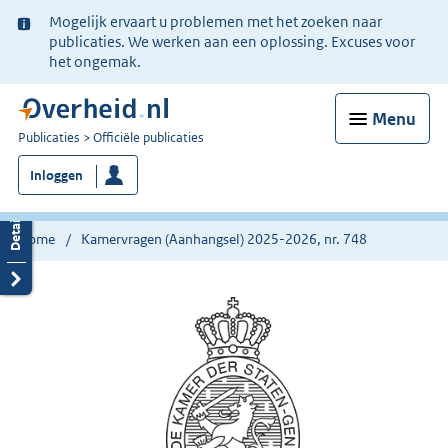
Ter
Mogelijk ervaart u problemen met het zoeken naar
informatie:
publicaties. We werken aan een oplossing. Excuses voor
het ongemak.
Menu
U
Publicaties
Officiële publicaties
bent
Inloggen
nu
hier:
Home
Kamervragen (Aanhangsel) 2025-2026, nr. 748