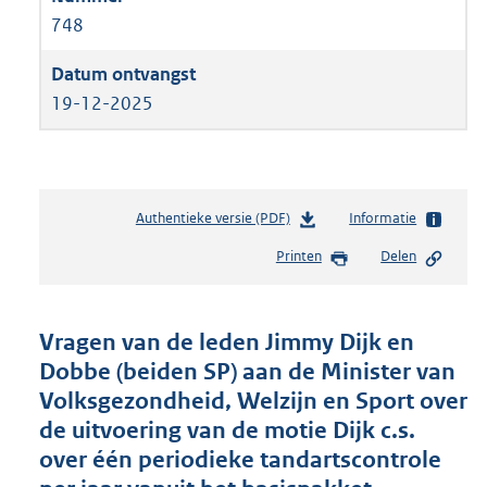
748
19-12-2025
Authentieke versie (PDF)
b
Informatie
e
Printen
Delen
s
t
a
n
Vragen van de leden Jimmy Dijk en
d
Dobbe (beiden SP) aan de Minister van
s
Volksgezondheid, Welzijn en Sport over
g
r
de uitvoering van de motie Dijk c.s.
o
over één periodieke tandartscontrole
o