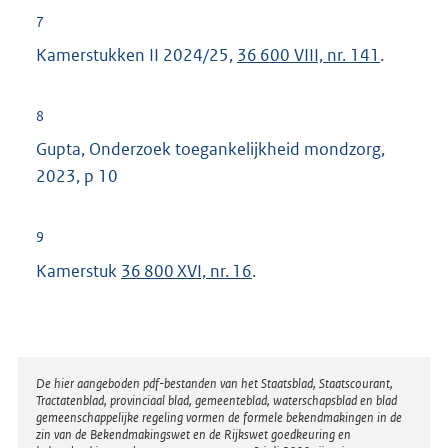
7
Kamerstukken II 2024/25,
36 600 VIII, nr. 141
.
8
Gupta, Onderzoek toegankelijkheid mondzorg,
2023, p 10
9
Kamerstuk
36 800 XVI, nr. 16
.
Disclaimer
De hier aangeboden pdf-bestanden van het Staatsblad, Staatscourant,
Tractatenblad, provinciaal blad, gemeenteblad, waterschapsblad en blad
gemeenschappelijke regeling vormen de formele bekendmakingen in de
zin van de Bekendmakingswet en de Rijkswet goedkeuring en