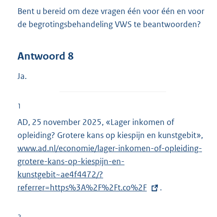
Bent u bereid om deze vragen één voor één en voor
de begrotingsbehandeling VWS te beantwoorden?
Antwoord 8
Ja.
1
AD, 25 november 2025, «Lager inkomen of
opleiding? Grotere kans op kiespijn en kunstgebit»,
E
www.ad.nl/economie/lager-inkomen-of-opleiding-
x
grotere-kans-op-kiespijn-en-
t
kunstgebit~ae4f4472/?
e
referrer=https%3A%2F%2Ft.co%2F
.
r
n
e
2