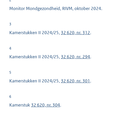
l
Monitor Mondgezondheid, RIVM, oktober 2024.
i
n
3
k
Kamerstukken II 2024/25,
32 620, nr. 312
.
:
4
Kamerstukken II 2024/25,
32 620, nr. 294
.
5
Kamerstukken II 2024/25,
32 620, nr. 301
.
6
Kamerstuk
32 620, nr. 304
.