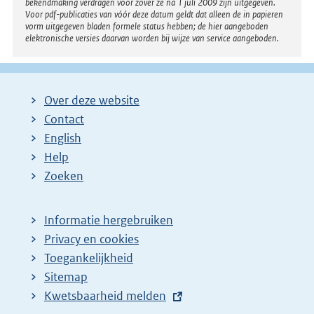
bekendmaking verdragen voor zover ze na 1 juli 2009 zijn uitgegeven.
Voor pdf-publicaties van vóór deze datum geldt dat alleen de in papieren
vorm uitgegeven bladen formele status hebben; de hier aangeboden
elektronische versies daarvan worden bij wijze van service aangeboden.
Over deze website
Contact
English
Help
Zoeken
Informatie hergebruiken
Privacy en cookies
Toegankelijkheid
Sitemap
E
Kwetsbaarheid melden