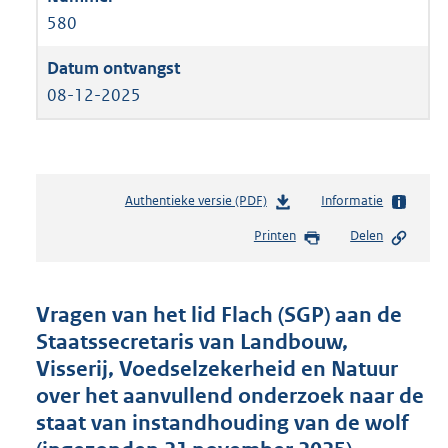
580
08-12-2025
Authentieke versie (PDF)
b
Informatie
e
Printen
Delen
s
t
a
n
Vragen van het lid Flach (SGP) aan de
d
Staatssecretaris van Landbouw,
s
Visserij, Voedselzekerheid en Natuur
g
r
over het aanvullend onderzoek naar de
o
staat van instandhouding van de wolf
o