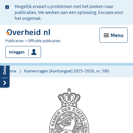
Ter
Mogelijk ervaart u problemen met het zoeken naar
informatie:
publicaties. We werken aan een oplossing. Excuses voor
het ongemak.
Menu
U
Publicaties
Officiële publicaties
bent
Inloggen
nu
hier:
Home
Kamervragen (Aanhangsel) 2025-2026, nr. 580