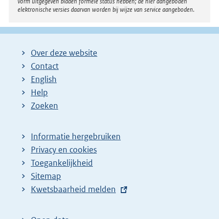
:
vorm uitgegeven bladen formele status hebben; de hier aangeboden
elektronische versies daarvan worden bij wijze van service aangeboden.
Over deze website
Contact
English
Help
Zoeken
Informatie hergebruiken
Privacy en cookies
Toegankelijkheid
Sitemap
E
Kwetsbaarheid melden
x
t