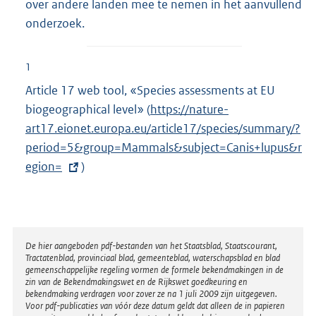
over andere landen mee te nemen in het aanvullend
onderzoek.
1
Article 17 web tool, «Species assessments at EU
biogeographical level» (
E
https://nature-
art17.eionet.europa.eu/article17/species/summary/?
x
period=5&group=Mammals&subject=
t
Canis+lupus&r
egion=
)
e
r
n
e
l
Disclaimer
De hier aangeboden pdf-bestanden van het Staatsblad, Staatscourant,
Tractatenblad, provinciaal blad, gemeenteblad, waterschapsblad en blad
i
gemeenschappelijke regeling vormen de formele bekendmakingen in de
n
zin van de Bekendmakingswet en de Rijkswet goedkeuring en
bekendmaking verdragen voor zover ze na 1 juli 2009 zijn uitgegeven.
k
Voor pdf-publicaties van vóór deze datum geldt dat alleen de in papieren