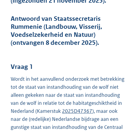
(ingezonden 21 november 2025).
t
t
e
Antwoord van Staatssecretaris
:
Rummenie (Landbouw, Visserij,
3
9
Voedselzekerheid en Natuur)
K
(ontvangen 8 december 2025).
b
Vraag 1
Wordt in het aanvullend onderzoek met betrekking
tot de staat van instandhouding van de wolf niet
alleen gekeken naar de staat van instandhouding
van de wolf in relatie tot de habitatgeschiktheid in
Nederland (Kamerstuk
2025D47367
), maar ook
naar de (redelijke) Nederlandse bijdrage aan een
gunstige staat van instandhouding van de Centraal