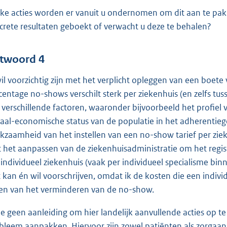
ke acties worden er vanuit u ondernomen om dit aan te pakk
crete resultaten geboekt of verwacht u deze te behalen?
twoord 4
wil voorzichtig zijn met het verplicht opleggen van een boete
centage no-shows verschilt sterk per ziekenhuis (en zelfs tus
 verschillende factoren, waaronder bijvoorbeeld het profiel 
iaal-economische status van de populatie in het adherentieg
kzaamheid van het instellen van een no-show tarief per zieke
 het aanpassen van de ziekenhuisadministratie om het regi
 individueel ziekenhuis (vaak per individueel specialisme bi
t kan én wil voorschrijven, omdat ik de kosten die een ind
en van het verminderen van de no-show.
zie geen aanleiding om hier landelijk aanvullende acties op t
bleem aanpakken. Hiervoor zijn zowel patiënten als zorgaanb