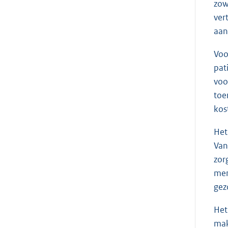
zow
ver
aan
Voo
pat
voo
toe
kos
Het
Van
zor
men
gez
Het
mak