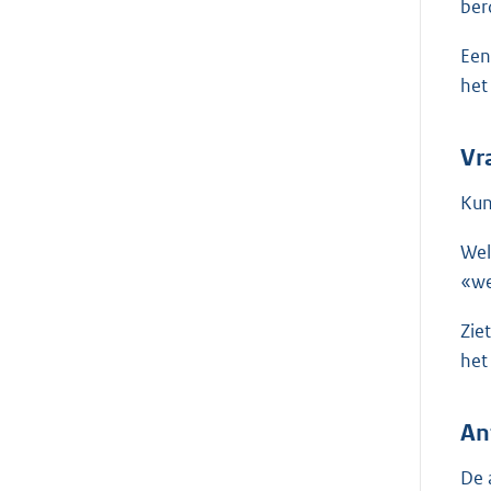
ber
Een
het
Vr
Kun
Wel
«we
Zie
het
An
De 