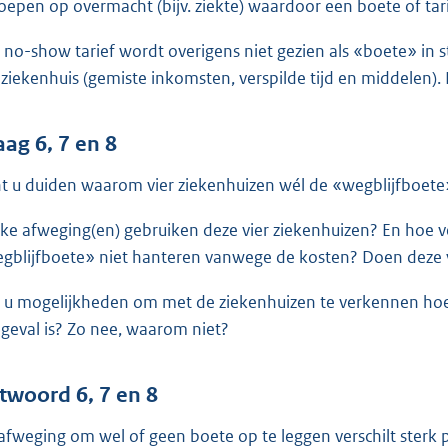
oepen op overmacht (bijv. ziekte) waardoor een boete of tari
 no-show tarief wordt overigens niet gezien als «boete» in s
 ziekenhuis (gemiste inkomsten, verspilde tijd en middelen). D
aag 6, 7 en 8
t u duiden waarom vier ziekenhuizen wél de «wegblijfboete
ke afweging(en) gebruiken deze vier ziekenhuizen? En hoe ver
gblijfboete» niet hanteren vanwege de kosten? Doen deze vi
t u mogelijkheden om met de ziekenhuizen te verkennen hoe d
 geval is? Zo nee, waarom niet?
twoord 6, 7 en 8
afweging om wel of geen boete op te leggen verschilt sterk p