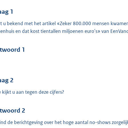
o
o
aag 1
t
t u bekend met het artikel «Zeker 800.000 mensen kwamen 
t
kenhuis en dat kost tientallen miljoenen euro's» van EenVanda
e
:
4
twoord 1
5
b
aag 2
 kijkt u aan tegen deze cijfers?
twoord 2
vind de berichtgeving over het hoge aantal no-shows zorgel