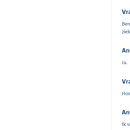
Vr
Ben
zie
An
Ja.
Vr
Hoe
An
Ik 