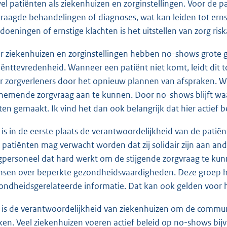
el patiënten als ziekenhuizen en zorginstellingen. Voor de 
traagde behandelingen of diagnoses, wat kan leiden tot ern
doeningen of ernstige klachten is het uitstellen van zorg ri
r ziekenhuizen en zorginstellingen hebben no-shows grote g
iënttevredenheid. Wanneer een patiënt niet komt, leidt dit t
r zorgverleners door het opnieuw plannen van afspraken. W
nemende zorgvraag aan te kunnen. Door no-shows blijft wa
ten gemaakt. Ik vind het dan ook belangrijk dat hier actief 
 is in de eerste plaats de verantwoordelijkheid van de patië
 patiënten mag verwacht worden dat zij solidair zijn aan a
gpersoneel dat hard werkt om de stijgende zorgvraag te ku
sen over beperkte gezondheidsvaardigheden. Deze groep he
ondheidsgerelateerde informatie. Dat kan ook gelden voor
 is de verantwoordelijkheid van ziekenhuizen om de communi
en. Veel ziekenhuizen voeren actief beleid op no-shows bi