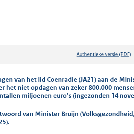
Authentieke versie (PDF)
b
e
s
t
agen van het lid Coenradie (JA21) aan de Mini
a
er het niet opdagen van zeker 800.000 mensen
n
entallen miljoenen euro’s (ingezonden 14 nov
d
s
twoord van Minister Bruijn (Volksgezondheid
g
25).
r