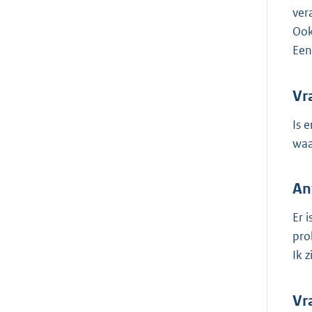
ver
Ook
Een
Vr
Is 
waa
An
Er 
pro
Ik 
Vr