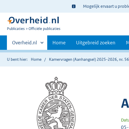
Ter
Mogelijk ervaart u prob
informatie:
U
Publicaties
Officiële publicaties
bent
Primaire
nu
Andere
Overheid.nl
Home
Uitgebreid zoeken
M
hier:
sites
navigatie
binnen
U bent hier:
Home
Kamervragen (Aanhangsel) 2025-2026, nr. 5
A
Dat
05-