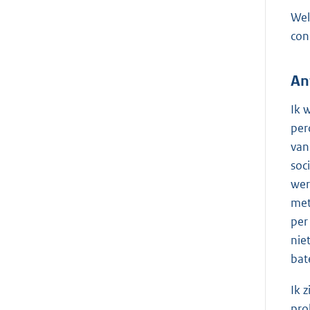
Wel
con
An
Ik 
per
van
soc
wer
met
per
nie
bat
Ik 
pro