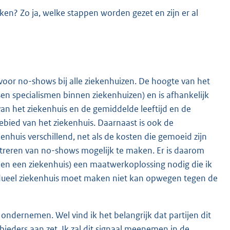
en? Zo ja, welke stappen worden gezet en zijn er al
 voor no-shows bij alle ziekenhuizen. De hoogte van het
sen specialismen binnen ziekenhuizen) en is afhankelijk
van het ziekenhuis en de gemiddelde leeftijd en de
ebied van het ziekenhuis. Daarnaast is ook de
nhuis verschillend, net als de kosten die gemoeid zijn
streren van no-shows mogelijk te maken. Er is daarom
nnen een ziekenhuis) een maatwerkoplossing nodig die ik
ividueel ziekenhuis moet maken niet kan opwegen tegen de
e ondernemen. Wel vind ik het belangrijk dat partijen dit
ieders aan zet. Ik zal dit signaal meenemen in de