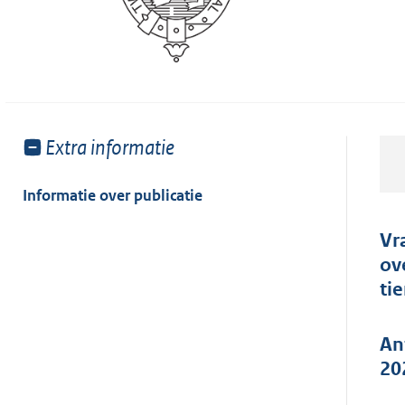
Toon
Extra informatie
meer
van:
Informatie over publicatie
Vr
ov
ti
An
20