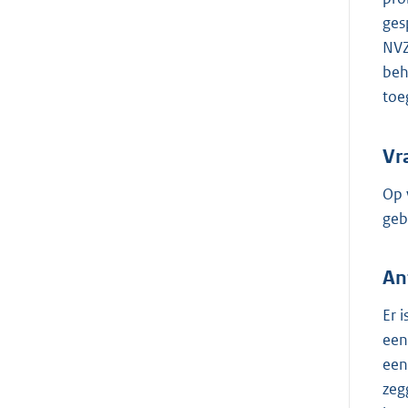
ges
NVZ
beh
toe
Vr
Op 
geb
An
Er 
een
een
zeg