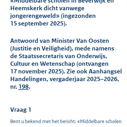
«Middelbare scholen in Beverwijk en
t
Heemskerk dicht vanwege
t
e
jongerengeweld» (ingezonden
:
15 september 2025).
5
6
K
Antwoord van Minister Van Oosten
b
(Justitie en Veiligheid), mede namens
de Staatssecretaris van Onderwijs,
Cultuur en Wetenschap (ontvangen
17 november 2025). Zie ook Aanhangsel
Handelingen, vergaderjaar 2025–2026,
nr.
198
.
Vraag 1
Bent u bekend met het bericht: «Middelbare scholen