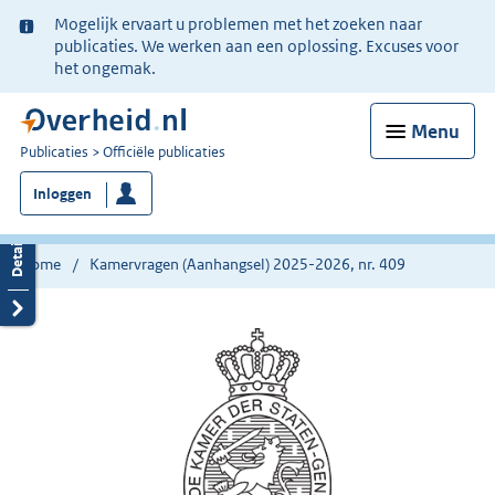
Ter
Mogelijk ervaart u problemen met het zoeken naar
informatie:
publicaties. We werken aan een oplossing. Excuses voor
het ongemak.
Menu
U
Publicaties
Officiële publicaties
bent
Inloggen
nu
hier:
Home
Kamervragen (Aanhangsel) 2025-2026, nr. 409