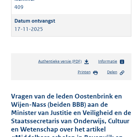
409
17-11-2025
Authentieke versie (PDF)
b
Informatie
e
Printen
Delen
s
t
a
n
Vragen van de leden Oostenbrink en
d
Wijen-Nass (beiden BBB) aan de
s
Minister van Justitie en Veiligheid en de
g
r
Staatssecretaris van Onderwijs, Cultuur
o
en Wetenschap over het artikel
o