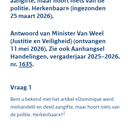
aangifte, maar hoort niets van de
t
politie. Herkenbaar» (ingezonden
t
e
25 maart 2026).
:
6
9
Antwoord van Minister Van Weel
K
(Justitie en Veiligheid) (ontvangen
b
11 mei 2026). Zie ook Aanhangsel
Handelingen, vergaderjaar 2025–2026,
nr.
1635
.
Vraag 1
Bent u bekend met het artikel «Dominique werd
mishandeld en deed aangifte, maar hoort niets van
1
de politie. Herkenbaar»?