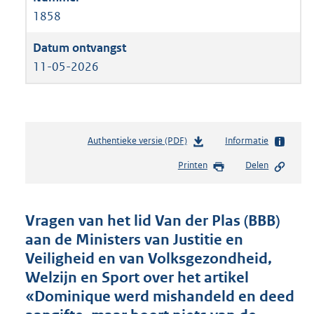
1858
11-05-2026
Authentieke versie (PDF)
b
Informatie
e
Printen
Delen
s
t
a
n
Vragen van het lid Van der Plas (BBB)
d
aan de Ministers van Justitie en
s
Veiligheid en van Volksgezondheid,
g
r
Welzijn en Sport over het artikel
o
«Dominique werd mishandeld en deed
o