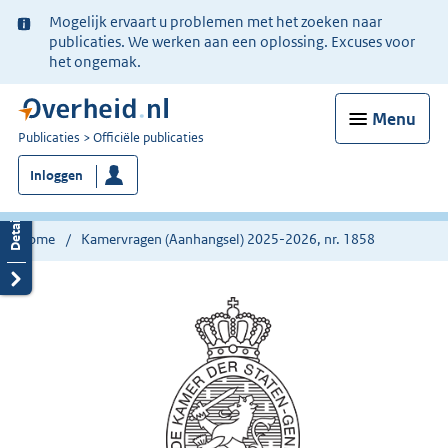
Ter
Mogelijk ervaart u problemen met het zoeken naar
informatie:
publicaties. We werken aan een oplossing. Excuses voor
het ongemak.
Menu
U
Publicaties
Officiële publicaties
bent
Inloggen
nu
hier:
Home
Kamervragen (Aanhangsel) 2025-2026, nr. 1858