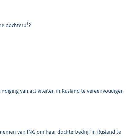
1
che dochter»
?
K
indiging van activiteiten in Rusland te vereenvoudigen
rnemen van ING om haar dochterbedrijf in Rusland te