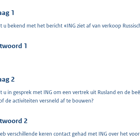
o
o
aag 1
t
t u bekend met het bericht «ING ziet af van verkoop Russis
t
e
:
twoord 1
4
0
b
aag 2
t u in gesprek met ING om een vertrek uit Rusland en de beë
of de activiteiten versneld af te bouwen?
twoord 2
heb verschillende keren contact gehad met ING over het voo