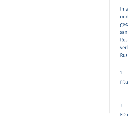
In 
ond
ges
san
Rus
ver
Rus
1
FD.
1
FD.