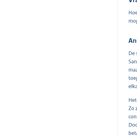
Hoe
mog
An
De 
San
maa
toe
elk
Het
Zo 
con
Doo
bet