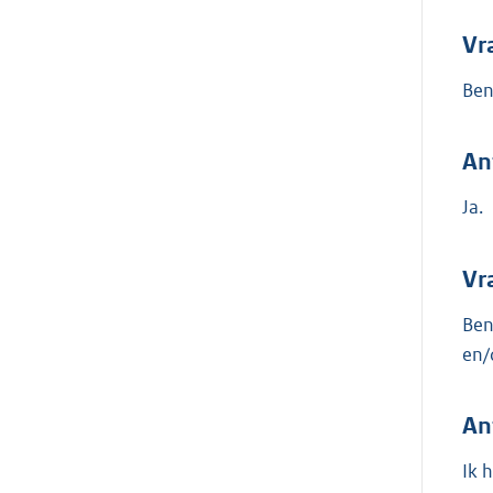
Vr
Ben
An
Ja.
Vr
Ben
en/
An
Ik 