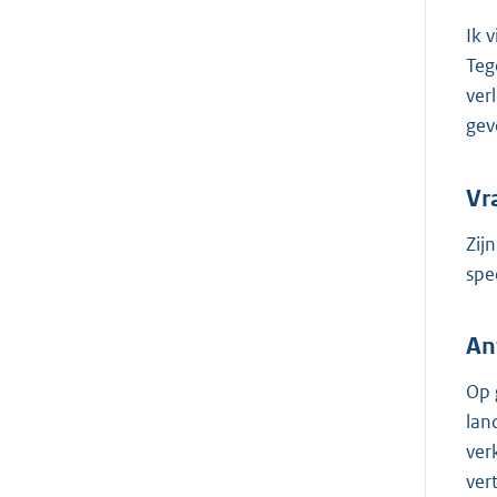
Ik 
Teg
ver
gev
Vr
Zij
spe
An
Op 
lan
ver
ver