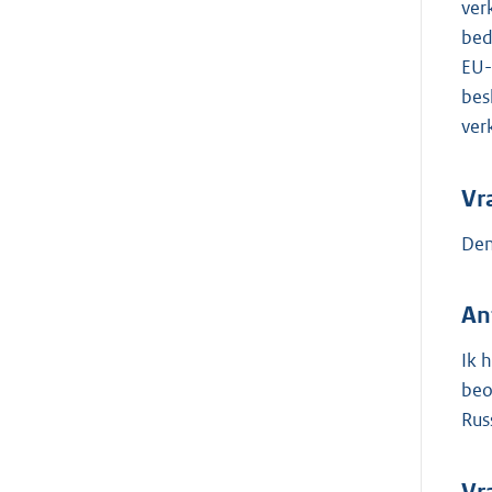
ver
bed
EU-
bes
ver
Vr
Den
An
Ik 
beo
Rus
Vr