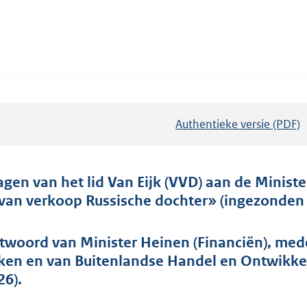
Authentieke versie (PDF)
b
e
s
t
agen van het lid Van Eijk (VVD) aan de Ministe
a
 van verkoop Russische dochter» (ingezonden 8
n
d
twoord van Minister Heinen (Financiën), med
s
ken en van Buitenlandse Handel en Ontwikke
g
26).
r