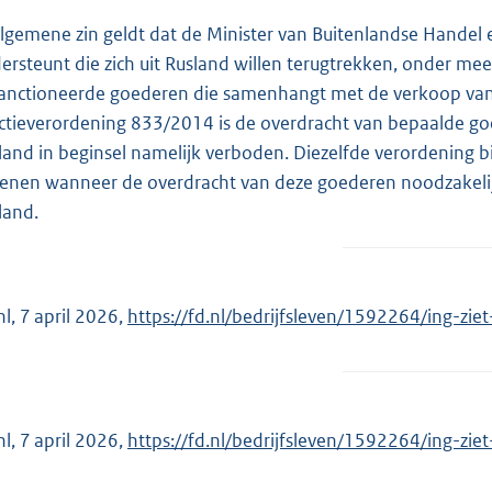
algemene zin geldt dat de Minister van Buitenlandse Hande
ersteunt die zich uit Rusland willen terugtrekken, onder me
anctioneerde goederen die samenhangt met de verkoop van 
ctieverordening 833/2014 is de overdracht van bepaalde goe
land in beginsel namelijk verboden. Diezelfde verordening b
lenen wanneer de overdracht van deze goederen noodzakelijk 
land.
nl, 7 april 2026,
E
https://fd.nl/bedrijfsleven/1592264/ing-zie
x
t
e
r
nl, 7 april 2026,
E
https://fd.nl/bedrijfsleven/1592264/ing-zie
n
x