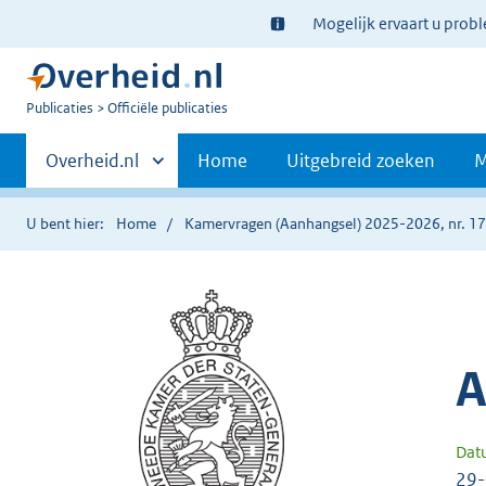
Ter
Mogelijk ervaart u prob
informatie:
U
Publicaties
Officiële publicaties
bent
Primaire
nu
Andere
Overheid.nl
Home
Uitgebreid zoeken
M
hier:
sites
navigatie
binnen
U bent hier:
Home
Kamervragen (Aanhangsel) 2025-2026, nr. 1
A
Dat
29-