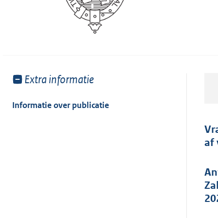
Toon
Extra informatie
meer
van:
Informatie over publicatie
Vr
af
An
Za
20