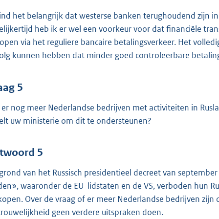
vind het belangrijk dat westerse banken terughoudend zijn in 
elijkertijd heb ik er wel een voorkeur voor dat financiële tra
lopen via het reguliere bancaire betalingsverkeer. Het volle
olg kunnen hebben dat minder goed controleerbare betaling
aag 5
n er nog meer Nederlandse bedrijven met activiteiten in Rusl
elt uw ministerie om dit te ondersteunen?
twoord 5
grond van het Russisch presidentieel decreet van september 
den», waaronder de EU-lidstaten en de VS, verboden hun Russ
kopen. Over de vraag of er meer Nederlandse bedrijven zij
trouwelijkheid geen verdere uitspraken doen.