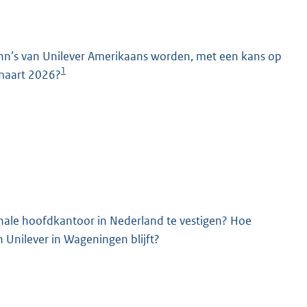
ann’s van Unilever Amerikaans worden, met een kans op
1
 maart 2026?
K
onale hoofdkantoor in Nederland te vestigen? Hoe
 Unilever in Wageningen blijft?