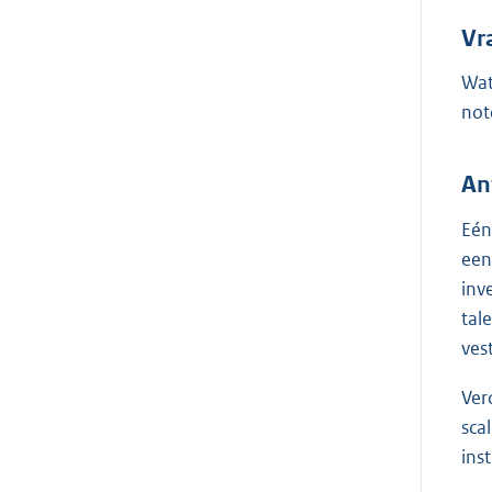
Vr
Wat
not
An
Eén
een
inv
tal
ves
Ver
sca
ins