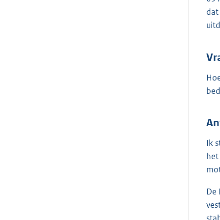
dat
uit
Vr
Hoe
bed
An
Ik 
het
mot
De 
ves
sta