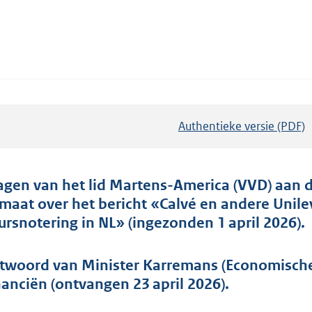
Authentieke versie (PDF)
b
e
s
t
agen van het lid Martens-America (VVD) aan 
a
imaat over het bericht «Calvé en andere Uni
n
ursnotering in NL» (ingezonden 1 april 2026).
d
s
twoord van Minister Karremans (Economische
g
nanciën (ontvangen 23 april 2026).
r