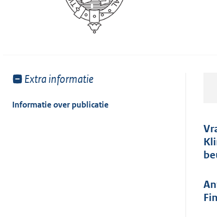
Toon
Extra informatie
meer
van:
Informatie over publicatie
Vr
Kl
be
An
Fi