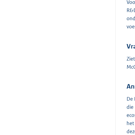
Voo
R&D
ond
voe
Vr
Zie
McC
An
De 
die
eco
het
dez