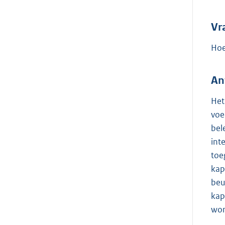
Vr
Hoe
An
Het
voe
bel
int
toe
kap
beu
kap
wor