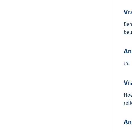
Vr
Ben
beu
An
Ja.
Vr
Hoe
ref
An