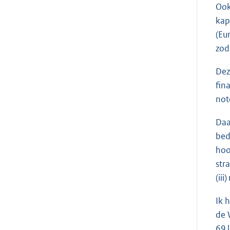
Ook
kap
(Eu
zod
Dez
fin
not
Daa
bed
hoo
str
(ii
Ik 
de 
69 