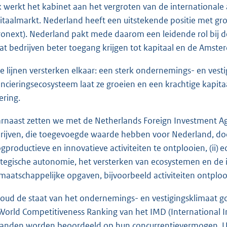
 werkt het kabinet aan het vergroten van de international
itaalmarkt. Nederland heeft een uitstekende positie met gr
ronext). Nederland pakt mede daarom een leidende rol bij d
at bedrijven beter toegang krijgen tot kapitaal en de Amste
e lijnen versterken elkaar: een sterk ondernemings- en vesti
ancieringsecosysteem laat ze groeien en een krachtige kapita
ering.
rnaast zetten we met de Netherlands Foreign Investment Ag
rijven, die toegevoegde waarde hebben voor Nederland, door
gproductieve en innovatieve activiteiten te ontplooien, (ii)
ategische autonomie, het versterken van ecosystemen en de i
i) maatschappelijke opgaven, bijvoorbeeld activiteiten ontplooi
houd de staat van het ondernemings- en vestigingsklimaat g
World Competitiveness Ranking van het IMD (International 
landen worden beoordeeld op hun concurrentievermogen. Uit