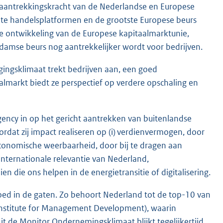
e aantrekkingskracht van de Nederlandse en Europese
ote handelsplatformen en de grootste Europese beurs
e ontwikkeling van de Europese kapitaalmarktunie,
rdamse beurs nog aantrekkelijker wordt voor bedrijven.
gingsklimaat trekt bedrijven aan, een goed
almarkt biedt ze perspectief op verdere opschaling en
ency in op het gericht aantrekken van buitenlandse
dat zij impact realiseren op (i) verdienvermogen, door
 economische weerbaarheid, door bij te dragen aan
nternationale relevantie van Nederland,
en die ons helpen in de energietransitie of digitalisering.
oed in de gaten. Zo behoort Nederland tot de top-10 van
Institute for Management Development), waarin
 de Monitor Ondernemingsklimaat blijkt tegelijkertijd