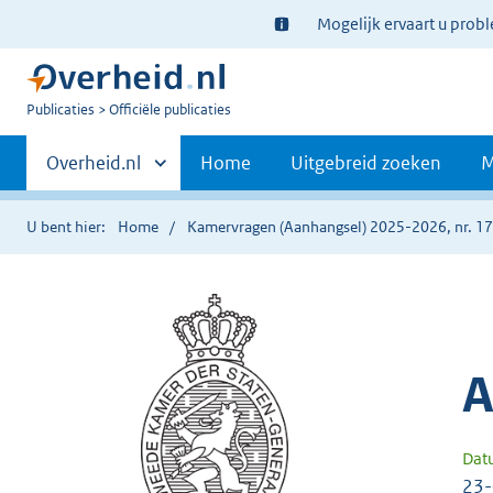
Ter
Mogelijk ervaart u prob
informatie:
U
Publicaties
Officiële publicaties
bent
Primaire
nu
Andere
Overheid.nl
Home
Uitgebreid zoeken
M
hier:
sites
navigatie
binnen
U bent hier:
Home
Kamervragen (Aanhangsel) 2025-2026, nr. 1
A
Dat
23-