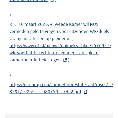
k
r
:
n
2
e
RTL, 10 maart 2026, «Tweede Kamer wil NOS
l
verbieden geld te vragen voor uitzenden WK-duels
i
Oranje in cafés en op pleinen». (
E
n
https://www.rtl.nl/nieuws/politiek/artikel/5576427/
x
k
wk-voetbal-tv-rechten-uitzenden-cafe-plein-
t
:
kamermeerderheid-tegen
)
e
r
n
3
e
E
https://ec.europa.eu/competition/state_aid/cases/19
l
x
8591/198591_1080759_173_2.pdf
i
t
n
e
k
r
: