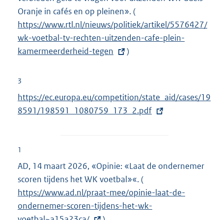
i
Oranje in cafés en op pleinen». (
E
n
https://www.rtl.nl/nieuws/politiek/artikel/5576427/
x
k
wk-voetbal-tv-rechten-uitzenden-cafe-plein-
t
:
kamermeerderheid-tegen
)
e
r
n
3
e
E
https://ec.europa.eu/competition/state_aid/cases/19
l
x
8591/198591_1080759_173_2.pdf
i
t
n
e
k
r
1
:
n
AD, 14 maart 2026, «Opinie: «Laat de ondernemer
e
scoren tijdens het WK voetbal»«. (
E
l
https://www.ad.nl/praat-mee/opinie-laat-de-
x
i
ondernemer-scoren-tijdens-het-wk-
t
n
voetbal~a15a23ca/
)
e