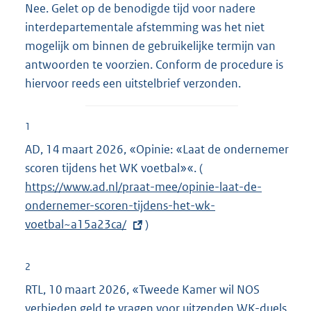
Nee. Gelet op de benodigde tijd voor nadere
interdepartementale afstemming was het niet
mogelijk om binnen de gebruikelijke termijn van
antwoorden te voorzien. Conform de procedure is
hiervoor reeds een uitstelbrief verzonden.
1
AD, 14 maart 2026, «Opinie: «Laat de ondernemer
scoren tijdens het WK voetbal»«. (
E
https://www.ad.nl/praat-mee/opinie-laat-de-
x
ondernemer-scoren-tijdens-het-wk-
t
voetbal~a15a23ca/
)
e
r
n
2
e
RTL, 10 maart 2026, «Tweede Kamer wil NOS
l
verbieden geld te vragen voor uitzenden WK-duels