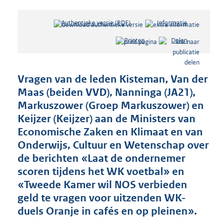
Authentieke versie (PDF)
b
Informatie
e
Printen
Delen
s
t
a
n
Vragen van de leden Kisteman, Van der
d
Maas (beiden VVD), Nanninga (JA21),
s
Markuszower (Groep Markuszower) en
g
r
Keijzer (Keijzer) aan de Ministers van
o
Economische Zaken en Klimaat en van
o
Onderwijs, Cultuur en Wetenschap over
t
de berichten «Laat de ondernemer
t
e
scoren tijdens het WK voetbal» en
:
«Tweede Kamer wil NOS verbieden
5
geld te vragen voor uitzenden WK-
0
K
duels Oranje in cafés en op pleinen».
b