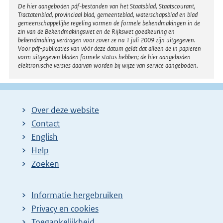
n
Disclaimer
De hier aangeboden pdf-bestanden van het Staatsblad, Staatscourant,
Tractatenblad, provinciaal blad, gemeenteblad, waterschapsblad en blad
e
gemeenschappelijke regeling vormen de formele bekendmakingen in de
l
zin van de Bekendmakingswet en de Rijkswet goedkeuring en
bekendmaking verdragen voor zover ze na 1 juli 2009 zijn uitgegeven.
i
Voor pdf-publicaties van vóór deze datum geldt dat alleen de in papieren
n
vorm uitgegeven bladen formele status hebben; de hier aangeboden
elektronische versies daarvan worden bij wijze van service aangeboden.
k
:
Over deze website
Contact
English
Help
Zoeken
Informatie hergebruiken
Privacy en cookies
Toegankelijkheid