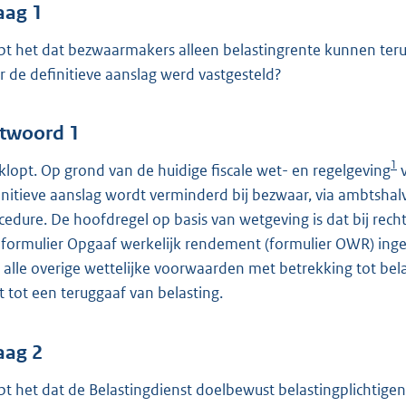
o
aag 1
o
pt het dat bezwaarmakers alleen belastingrente kunnen teru
t
r de definitieve aanslag werd vastgesteld?
t
e
:
twoord 1
4
1
 klopt. Op grond van de huidige fiscale wet- en regelgeving
v
7
initieve aanslag wordt verminderd bij bezwaar, via ambtshal
cedure. De hoofdregel op basis van wetgeving is dat bij recht
b
 formulier Opgaaf werkelijk rendement (formulier OWR) ingedi
 alle overige wettelijke voorwaarden met betrekking tot be
dt tot een teruggaaf van belasting.
aag 2
pt het dat de Belastingdienst doelbewust belastingplichtig