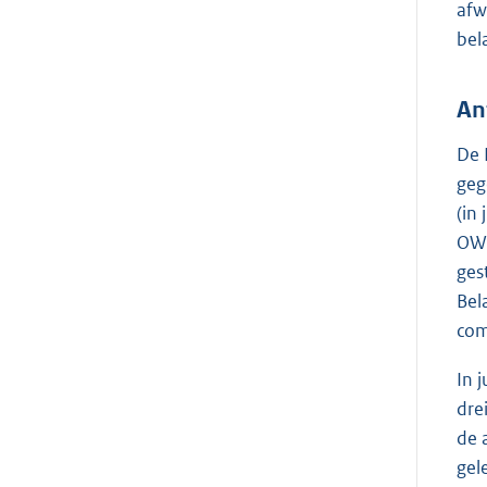
afw
bel
An
De 
geg
(in
OWR
ges
Bel
com
In 
dre
de 
gel