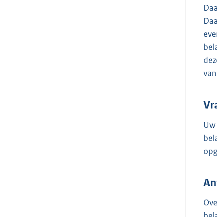
Daa
Daa
eve
bel
dez
van
Vr
Uw 
bel
opg
An
Ove
bel