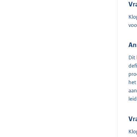
Vr
Klo
voo
An
Dit
def
pro
het
aan
lei
Vr
Klo