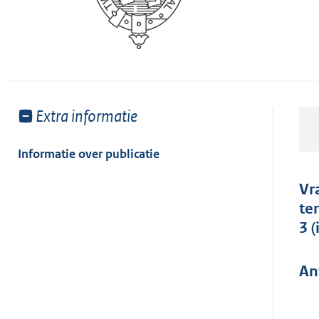
Toon
Extra informatie
meer
van:
Informatie over publicatie
Vr
te
3 
An