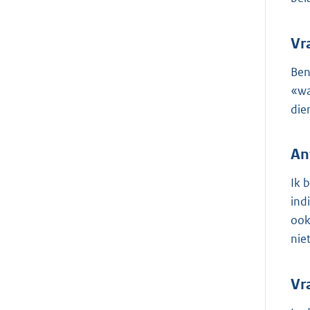
Vr
Ben
«wa
die
An
Ik 
ind
ook
nie
Vr