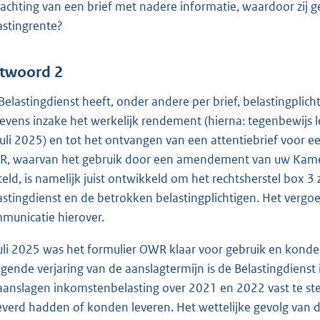
achting van een brief met nadere informatie, waardoor zij g
astingrente?
twoord 2
Belastingdienst heeft, onder andere per brief, belastingpli
evens inzake het werkelijk rendement (hierna: tegenbewijs 
 juli 2025) en tot het ontvangen van een attentiebrief voor e
, waarvan het gebruik door een amendement van uw Kamer o
teld, is namelijk juist ontwikkeld om het rechtsherstel box 
astingdienst en de betrokken belastingplichtigen. Het vergo
municatie hierover.
juli 2025 was het formulier OWR klaar voor gebruik en konden
igende verjaring van de aanslagtermijn is de Belastingdiens
aanslagen inkomstenbelasting over 2021 en 2022 vast te stel
everd hadden of konden leveren. Het wettelijke gevolg van d