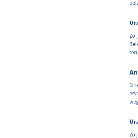
bel
Vr
Zo 
Bel
ter
An
Er 
erv
weg
Vr
Zo 