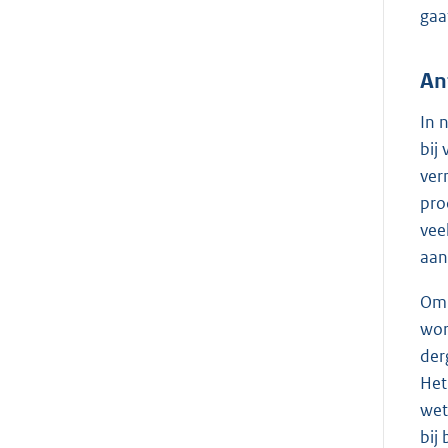
gaa
An
In 
bij
ver
pro
vee
aan
Om 
wor
der
Het
wet
bij