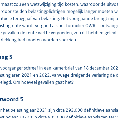
rnaast zou een wetswijziging tijd kosten, waardoor de uitvoe
rdoor zouden belastingplichtigen mogelijk langer moeten 
ntuele teruggaaf van belasting. Het voorgaande brengt mij t
astingrente wordt vergoed als het formulier OWR is ontvange
e gevallen de rente wel te vergoeden, zou dit hebben geleid 
 dekking had moeten worden voorzien.
aag 5
voorganger schreef in een kamerbrief van 18 december 2025
astingjaren 2021 en 2022, vanwege dreigende verjaring de de
elegd. Om hoeveel gevallen gaat het?
twoord 5
r het belastingjaar 2021 zijn circa 292.000 definitieve aans
astingjaar 2022 zijn circa 905.000 definitieve aanslagen ter