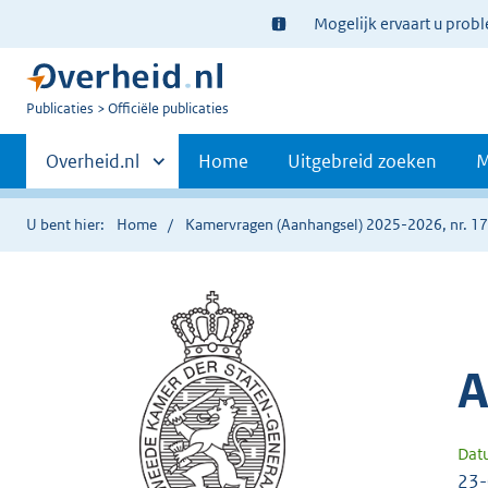
Ter
Mogelijk ervaart u prob
informatie:
U
Publicaties
Officiële publicaties
bent
Primaire
nu
Andere
Overheid.nl
Home
Uitgebreid zoeken
M
hier:
sites
navigatie
binnen
U bent hier:
Home
Kamervragen (Aanhangsel) 2025-2026, nr. 1
A
Dat
23-