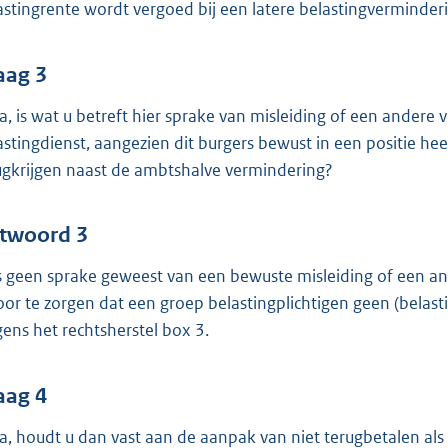
astingrente wordt vergoed bij een latere belastingverminde
aag 3
ja, is wat u betreft hier sprake van misleiding of een ander
astingdienst, aangezien dit burgers bewust in een positie h
ugkrijgen naast de ambtshalve vermindering?
twoord 3
is geen sprake geweest van een bewuste misleiding of een a
oor te zorgen dat een groep belastingplichtigen geen (belasti
ens het rechtsherstel box 3.
aag 4
ja, houdt u dan vast aan de aanpak van niet terugbetalen al