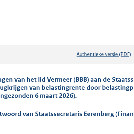
Authentieke versie (PDF)
b
e
s
t
agen van het lid Vermeer (BBB) aan de Staatss
a
rugkrijgen van belastingrente door belastingp
n
(ingezonden 6 maart 2026).
d
s
twoord van Staatssecretaris Eerenberg (Financ
g
r