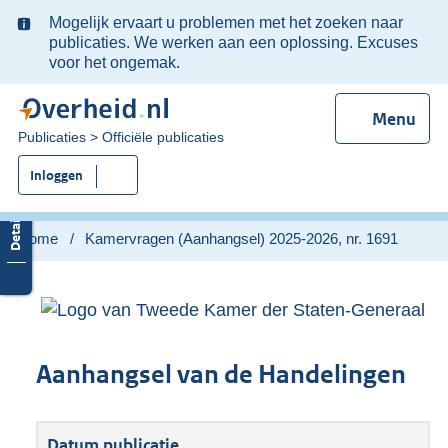
Ter
Mogelijk ervaart u problemen met het zoeken naar
informatie:
publicaties. We werken aan een oplossing. Excuses
voor het ongemak.
Menu
U
Publicaties
Officiële publicaties
bent
Inloggen
nu
hier:
Home
Kamervragen (Aanhangsel) 2025-2026, nr. 1691
Aanhangsel van de Handelingen