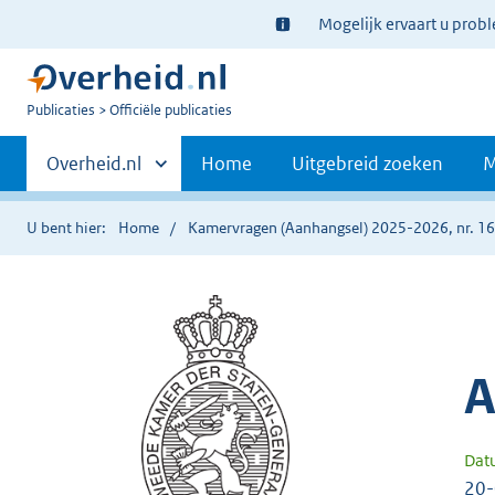
Ter
Mogelijk ervaart u prob
informatie:
U
Publicaties
Officiële publicaties
bent
Primaire
nu
Andere
Overheid.nl
Home
Uitgebreid zoeken
M
hier:
sites
navigatie
binnen
U bent hier:
Home
Kamervragen (Aanhangsel) 2025-2026, nr. 1
A
Dat
20-