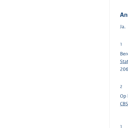
An
Ja.
1
Ber
Sta
206
2
Op 
CBS
1