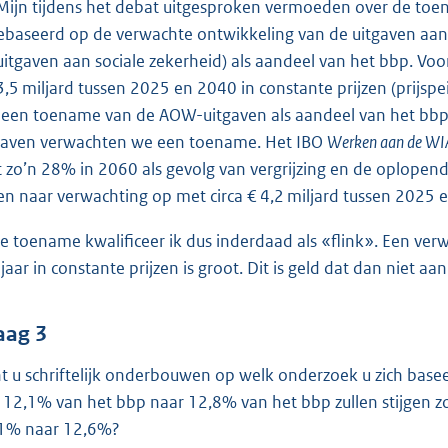
 Mijn tijdens het debat uitgesproken vermoeden over de toe
gebaseerd op de verwachte ontwikkeling van de uitgaven aa
uitgaven aan sociale zekerheid) als aandeel van het bbp. 
3,5 miljard tussen 2025 en 2040 in constante prijzen (prijsp
 een toename van de AOW-uitgaven als aandeel van het bbp
gaven verwachten we een toename. Het IBO
Werken aan de WI
 zo’n 28% in 2060 als gevolg van vergrijzing en de oplopen
en naar verwachting op met circa € 4,2 miljard tussen 2025 e
e toename kwalificeer ik dus inderdaad als «flink». Een verw
 jaar in constante prijzen is groot. Dit is geld dat dan niet
aag 3
t u schriftelijk onderbouwen op welk onderzoek u zich basee
 12,1% van het bbp naar 12,8% van het bbp zullen stijgen zo
1% naar 12,6%?