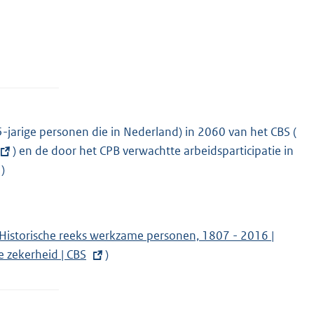
-jarige personen die in Nederland) in 2060 van het CBS (
E
) en de door het CPB verwachtte arbeidsparticipatie in
x
)
t
e
r
n
E
Historische reeks werkzame personen, 1807 - 2016 |
e
e zekerheid | CBS
x
)
l
t
i
e
n
r