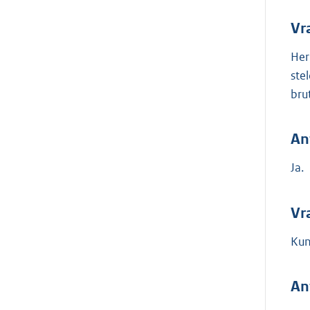
Vr
Her
ste
bru
An
Ja.
Vr
Kun
An