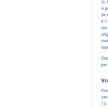
Ja.
is 
de 
€ 1
dat
uit
met
lop
Dez
per
Vr
Kun
van
12,