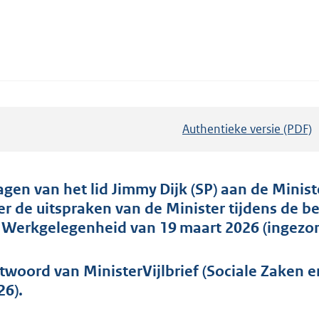
Authentieke versie (PDF)
b
e
s
t
agen van het lid Jimmy Dijk (SP) aan de Mini
a
er de uitspraken van de Minister tijdens de 
n
 Werkgelegenheid van 19 maart 2026 (ingezo
d
s
twoord van MinisterVijlbrief (Sociale Zaken 
g
26).
r