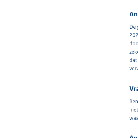
An
De 
202
doo
zek
dat
ver
Vr
Ben
nie
waa