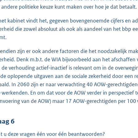
 andere politieke keuze kunt maken over hoe je dat betaalt
het kabinet vindt het, gegeven bovengenoemde cijfers en advi
erheid die zowel absoluut als ook als aandeel van het bbp ee
mt.
endien zijn er ook andere factoren die het noodzakelijk mak
erheid. Denk m.b.t. de WIA bijvoorbeeld aan het afschaffen v
 de verhouding actief-inactief is relevant om in de overw
 de oplopende uitgaven aan de sociale zekerheid door een 
aald. In 2060 zijn er naar verwachting 40 AOW-gerechtigden
 werkenden. En om dat voor de AOW verder in perspectief te 
invoering van de AOW) maar 17 AOW-gerechtigden per 100
aag 6
t u deze vragen één voor één beantwoorden?