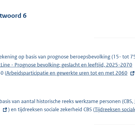
twoord 6
ekening op basis van prognose beroepsbevolking (15- tot 75
tLine - Prognose bevolking; geslacht en leeftijd, 2025-2070
0 (
E
Arbeidsparticipatie en gewerkte uren tot en met 2060
x
t
e
basis van aantal historische reeks werkzame personen (CBS,
r
) en tijdreeksen sociale zekerheid CBS (
E
Tijdreeksen social
n
x
e
t
l
e