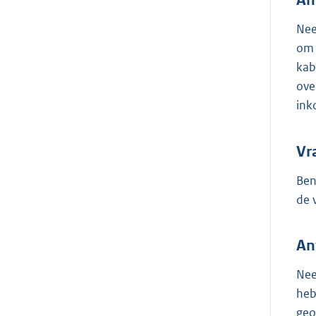
An
Nee
om 
kab
ove
ink
Vr
Ben
de 
An
Nee
heb
geo