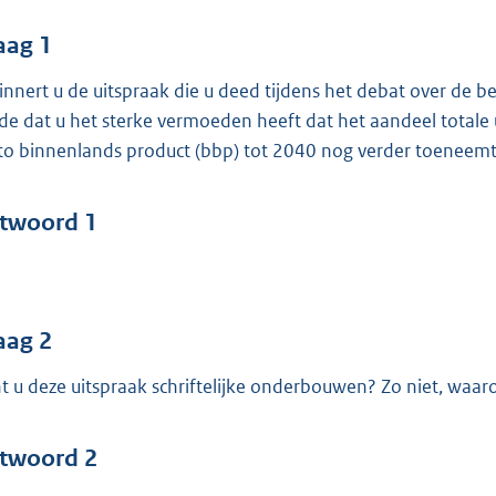
o
o
aag 1
t
innert u de uitspraak die u deed tijdens het debat over de 
t
lde dat u het sterke vermoeden heeft dat het aandeel totale 
e
to binnenlands product (bbp) tot 2040 nog verder toeneemt
:
4
5
twoord 1
b
aag 2
t u deze uitspraak schriftelijke onderbouwen? Zo niet, waar
twoord 2