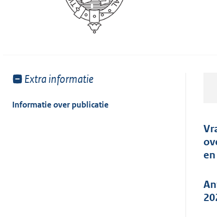
Toon
Extra informatie
meer
van:
Informatie over publicatie
Vr
ov
en
An
20