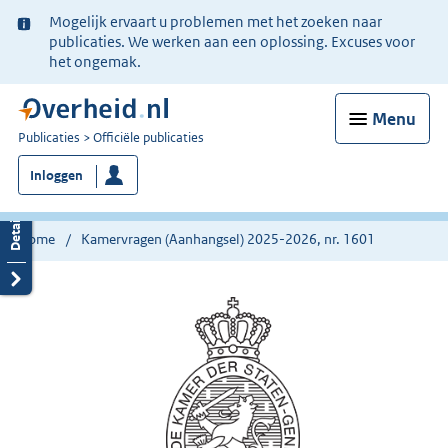
Ter
Mogelijk ervaart u problemen met het zoeken naar
informatie:
publicaties. We werken aan een oplossing. Excuses voor
het ongemak.
Menu
U
Publicaties
Officiële publicaties
bent
Inloggen
nu
hier:
Home
Kamervragen (Aanhangsel) 2025-2026, nr. 1601