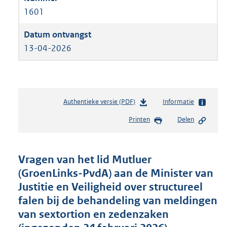
1601
13-04-2026
Authentieke versie (PDF)
b
Informatie
e
Printen
Delen
s
t
a
n
Vragen van het lid Mutluer
d
(GroenLinks-PvdA) aan de Minister van
s
Justitie en Veiligheid over structureel
g
r
falen bij de behandeling van meldingen
o
van sextortion en zedenzaken
o