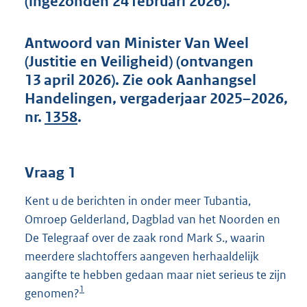
(ingezonden 24 februari 2026).
t
t
e
Antwoord van Minister Van Weel
:
(Justitie en Veiligheid) (ontvangen
5
7
13 april 2026). Zie ook Aanhangsel
K
Handelingen, vergaderjaar 2025–2026,
b
nr.
1358
.
Vraag 1
Kent u de berichten in onder meer Tubantia,
Omroep Gelderland, Dagblad van het Noorden en
De Telegraaf over de zaak rond Mark S., waarin
meerdere slachtoffers aangeven herhaaldelijk
aangifte te hebben gedaan maar niet serieus te zijn
1
genomen?