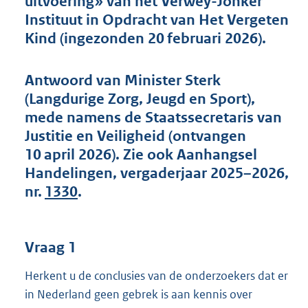
uitvoering» van het Verwey-Jonker
t
Instituut in Opdracht van Het Vergeten
t
e
Kind (ingezonden 20 februari 2026).
:
5
6
Antwoord van Minister Sterk
K
(Langdurige Zorg, Jeugd en Sport),
b
mede namens de Staatssecretaris van
Justitie en Veiligheid (ontvangen
10 april 2026). Zie ook Aanhangsel
Handelingen, vergaderjaar 2025–2026,
nr.
1330
.
Vraag 1
Herkent u de conclusies van de onderzoekers dat er
in Nederland geen gebrek is aan kennis over