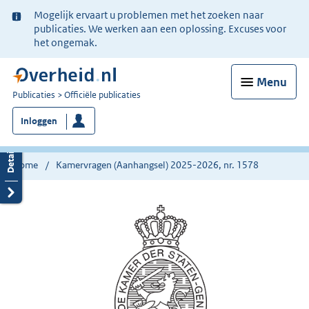
Ter
Mogelijk ervaart u problemen met het zoeken naar
informatie:
publicaties. We werken aan een oplossing. Excuses voor
het ongemak.
Menu
U
Publicaties
Officiële publicaties
bent
Inloggen
nu
hier:
Home
Kamervragen (Aanhangsel) 2025-2026, nr. 1578