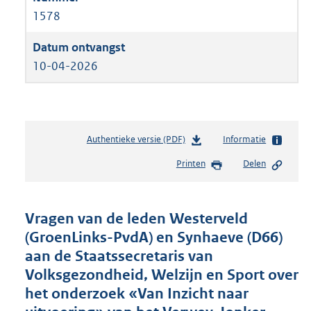
1578
10-04-2026
Authentieke versie (PDF)
b
Informatie
e
Printen
Delen
s
t
a
n
Vragen van de leden Westerveld
d
(GroenLinks-PvdA) en Synhaeve (D66)
s
aan de Staatssecretaris van
g
r
Volksgezondheid, Welzijn en Sport over
o
het onderzoek «Van Inzicht naar
o