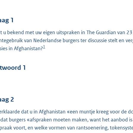
o
o
t
aag 1
t
t u bekend met uw eigen uitspraken in The Guardian van 23 
e
mtegebruik van Nederlandse burgers ter discussie stelt en ver
:
1
sies in Afghanistan?
4
7
twoord 1
b
aag 2
erklaarde dat u in Afghanistan «een muntje kreeg voor de d
 dat burgers «afspraken moeten maken, want het aanbod is ni
spraak voort, en welke vormen van rantsoenering, tokensyst