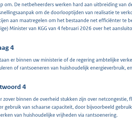
p om. De netbeheerders werken hard aan uitbreiding van de 
snellingsaanpak om de doorlooptijden van realisatie te ver
tijen aan maatregelen om het bestaande net efficiënter te b
rige) Minister van KGG van 4 februari 2026 over het aansluito
aag 4
taan er binnen uw ministerie of de regering ambtelijke verke
uleren of rantsoeneren van huishoudelijk energieverbruik, e
twoord 4
r zover binnen de overheid stukken zijn over netcongestie, fl
er gebruik van schaarse capaciteit, door bijvoorbeeld gebruik
erken van huishoudelijke vrijheden via rantsoenering.