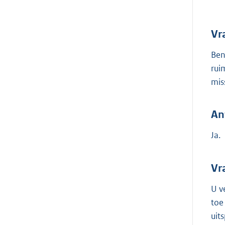
Vr
Ben
rui
mis
An
Ja.
Vr
U v
toe
uit