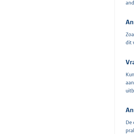
and
An
Zoa
dit
Vr
Kun
aan
uit
An
De 
pra