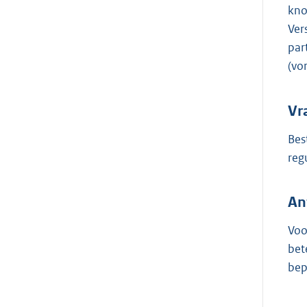
kno
Ver
par
(vo
Vr
Bes
reg
An
Voo
bet
bep