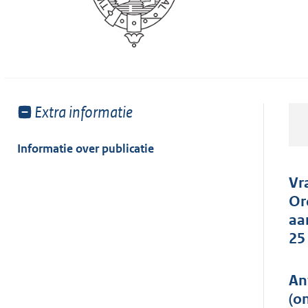
Toon
Extra informatie
meer
van:
Informatie over publicatie
Vr
Or
aa
25
An
(o