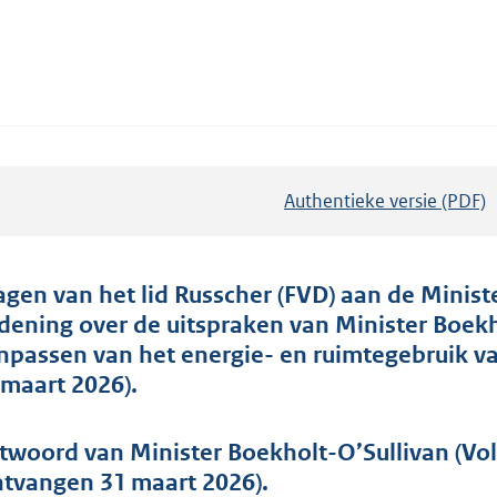
Authentieke versie (PDF)
b
e
s
t
agen van het lid Russcher (FVD) aan de Minist
a
dening over de uitspraken van Minister Boekh
n
npassen van het energie- en ruimtegebruik v
d
 maart 2026).
s
g
twoord van Minister Boekholt-O’Sullivan (Vol
r
ntvangen 31 maart 2026).