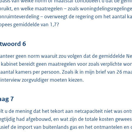
basis van welke norm of maatstaf concludeert u dat de gemi
bruikt, en welke maatregelen – zoals woningdelingsregeling
nruimteverdeling – overweegt de regering om het aantal ka
opees gemiddelde van 1,7?
twoord 6
hanteer geen norm waaruit zou volgen dat de gemiddelde Ned
 kabinet bereidt geen maatregelen voor zoals verplichte wo
 aantal kamers per persoon. Zoals ik in mijn brief van 26 m
 interview zorgvuldiger moeten kiezen.
aag 7
lt u de mening dat het tekort aan netcapaciteit niet was ont
egtijdig had afgebouwd, en wat zijn de totale kosten gewees
lusief de import van buitenlands gas en het ontmantelen 