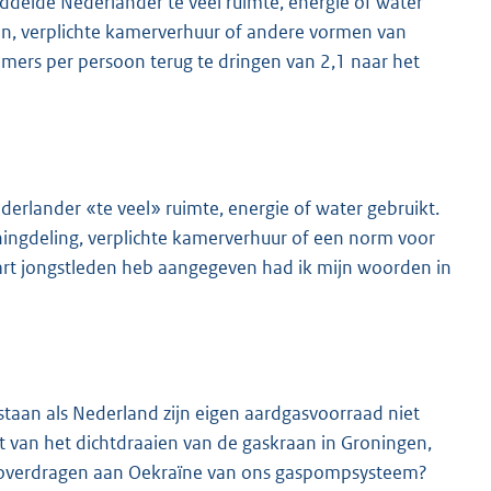
ddelde Nederlander te veel ruimte, energie of water
en, verplichte kamerverhuur of andere vormen van
mers per persoon terug te dringen van 2,1 naar het
erlander «te veel» ruimte, energie of water gebruikt.
ningdeling, verplichte kamerverhuur of een norm voor
aart jongstleden heb aangegeven had ik mijn woorden in
staan als Nederland zijn eigen aardgasvoorraad niet
t van het dichtdraaien van de gaskraan in Groningen,
en overdragen aan Oekraïne van ons gaspompsysteem?