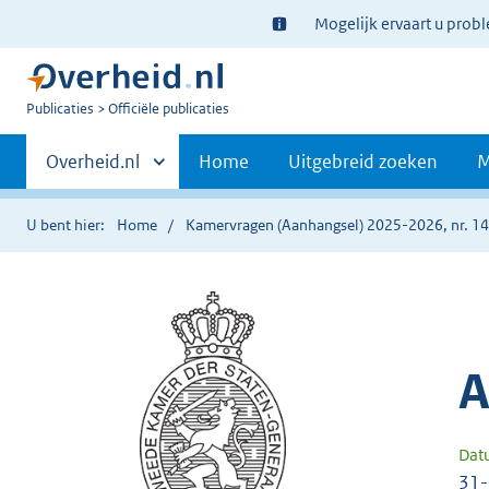
Ter
Mogelijk ervaart u prob
informatie:
U
Publicaties
Officiële publicaties
bent
Primaire
nu
Andere
Overheid.nl
Home
Uitgebreid zoeken
M
hier:
sites
navigatie
binnen
U bent hier:
Home
Kamervragen (Aanhangsel) 2025-2026, nr. 1
A
Dat
31-