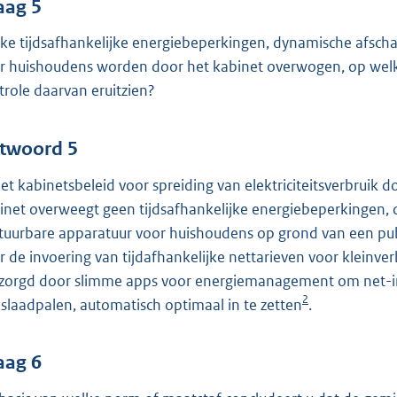
aag 5
ke tijdsafhankelijke energiebeperkingen, dynamische afsc
r huishoudens worden door het kabinet overwogen, op welk
trole daarvan eruitzien?
twoord 5
het kabinetsbeleid voor spreiding van elektriciteitsverbruik d
inet overweegt geen tijdsafhankelijke energiebeperkingen
tuurbare apparatuur voor huishoudens op grond van een pub
r de invoering van tijdafhankelijke nettarieven voor kleinve
zorgd door slimme apps voor energiemanagement om net-i
2
islaadpalen, automatisch optimaal in te zetten
.
aag 6