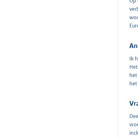
Op 
ver
woo
Eur
An
Ik 
Het
het
het
Vr
Dee
vro
inc