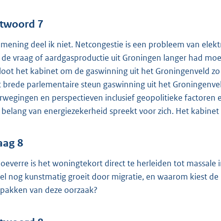
twoord 7
 mening deel ik niet. Netcongestie is een probleem van elektri
 de vraag of aardgasproductie uit Groningen langer had mo
loot het kabinet om de gaswinning uit het Groningenveld zo s
 brede parlementaire steun gaswinning uit het Groningenveld d
rwegingen en perspectieven inclusief geopolitieke factoren 
 belang van energiezekerheid spreekt voor zich. Het kabinet
aag 8
hoeverre is het woningtekort direct te herleiden tot massale
el nog kunstmatig groeit door migratie, en waarom kiest de 
pakken van deze oorzaak?