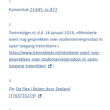
1
Kamerstuk
23 645, nr. 877
.
2
Treinreiziger.nl, d.d. 26 januari 2026, «Ministerie
voert nog gesprekken over studentenreisproduct in
open toegang treinritten» (
E
https://www.treinreiziger.nl/ministerie-voert-nog-
x
gesprekken-over-studentenreisproduct-in-open-
t
toegang-treinritten/
)
e
r
n
3
e
Zie:
E
De Flex | Reizen door Zeeland
l
[1763755219]
x
.
i
t
n
e