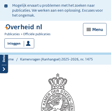
Ter
Mogelijk ervaart u problemen met het zoeken naar
informatie:
publicaties. We werken aan een oplossing. Excuses voor
het ongemak.
Menu
U
Publicaties
Officiële publicaties
bent
Inloggen
nu
hier:
Home
Kamervragen (Aanhangsel) 2025-2026, nr. 1475