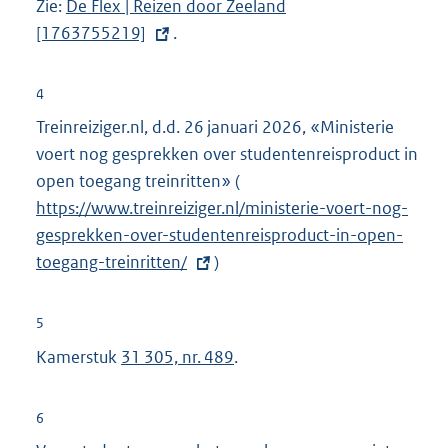
Zie:
E
De Flex | Reizen door Zeeland
l
[1763755219]
x
.
i
t
n
e
4
k
r
Treinreiziger.nl, d.d. 26 januari 2026, «Ministerie
:
n
voert nog gesprekken over studentenreisproduct in
e
open toegang treinritten» (
E
l
https://www.treinreiziger.nl/ministerie-voert-nog-
x
i
gesprekken-over-studentenreisproduct-in-open-
t
n
toegang-treinritten/
)
e
k
r
:
n
5
e
Kamerstuk
31 305, nr. 489
.
l
i
6
n