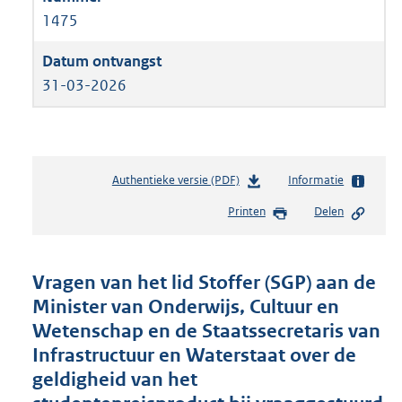
1475
31-03-2026
Authentieke versie (PDF)
b
Informatie
e
Printen
Delen
s
t
a
n
Vragen van het lid Stoffer (SGP) aan de
d
Minister van Onderwijs, Cultuur en
s
Wetenschap en de Staatssecretaris van
g
r
Infrastructuur en Waterstaat over de
o
geldigheid van het
o