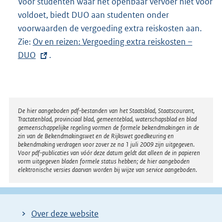
Voor studenten waar het openbaar vervoer niet voor
k
voldoet, biedt DUO aan studenten onder
:
voorwaarden de vergoeding extra reiskosten aan.
Zie:
E
Ov en reizen: Vergoeding extra reiskosten –
DUO
x
.
t
e
r
n
Disclaimer
De hier aangeboden pdf-bestanden van het Staatsblad, Staatscourant,
Tractatenblad, provinciaal blad, gemeenteblad, waterschapsblad en blad
e
gemeenschappelijke regeling vormen de formele bekendmakingen in de
l
zin van de Bekendmakingswet en de Rijkswet goedkeuring en
bekendmaking verdragen voor zover ze na 1 juli 2009 zijn uitgegeven.
i
Voor pdf-publicaties van vóór deze datum geldt dat alleen de in papieren
n
vorm uitgegeven bladen formele status hebben; de hier aangeboden
elektronische versies daarvan worden bij wijze van service aangeboden.
k
:
Over deze website