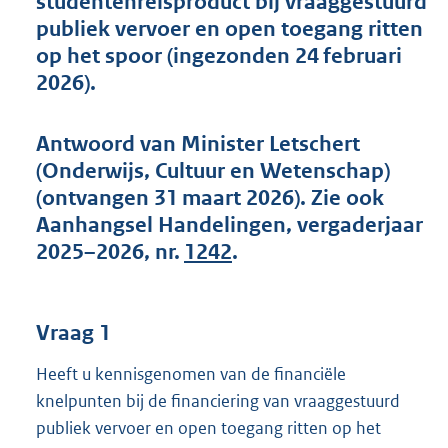
studentenreisproduct bij vraaggestuurd
t
publiek vervoer en open toegang ritten
t
e
op het spoor (ingezonden 24 februari
:
2026).
4
5
K
Antwoord van Minister Letschert
b
(Onderwijs, Cultuur en Wetenschap)
(ontvangen 31 maart 2026). Zie ook
Aanhangsel Handelingen, vergaderjaar
2025–2026, nr.
1242
.
Vraag 1
Heeft u kennisgenomen van de financiële
knelpunten bij de financiering van vraaggestuurd
publiek vervoer en open toegang ritten op het