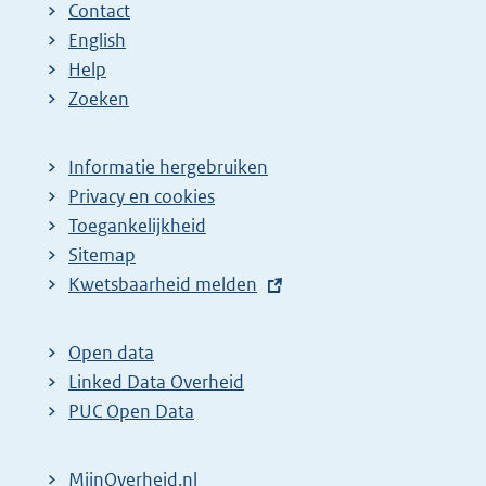
Contact
English
Help
Zoeken
Informatie hergebruiken
Privacy en cookies
Toegankelijkheid
Sitemap
E
Kwetsbaarheid melden
x
t
Open data
e
Linked Data Overheid
r
PUC Open Data
n
e
MijnOverheid.nl