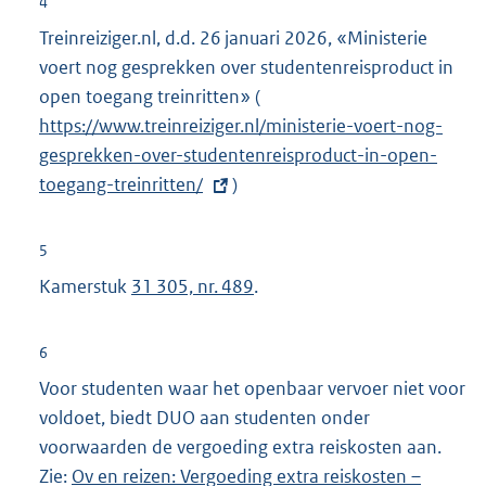
4
k
r
Treinreiziger.nl, d.d. 26 januari 2026, «Ministerie
:
n
voert nog gesprekken over studentenreisproduct in
e
open toegang treinritten» (
E
l
https://www.treinreiziger.nl/ministerie-voert-nog-
x
i
gesprekken-over-studentenreisproduct-in-open-
t
n
toegang-treinritten/
)
e
k
r
:
n
5
e
Kamerstuk
31 305, nr. 489
.
l
i
6
n
Voor studenten waar het openbaar vervoer niet voor
k
voldoet, biedt DUO aan studenten onder
:
voorwaarden de vergoeding extra reiskosten aan.
Zie:
E
Ov en reizen: Vergoeding extra reiskosten –