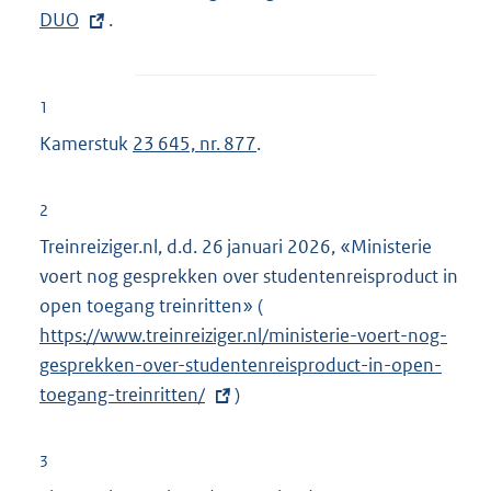
DUO
x
.
t
e
r
1
n
Kamerstuk
23 645, nr. 877
.
e
l
2
i
Treinreiziger.nl, d.d. 26 januari 2026, «Ministerie
n
voert nog gesprekken over studentenreisproduct in
k
open toegang treinritten» (
E
:
https://www.treinreiziger.nl/ministerie-voert-nog-
x
gesprekken-over-studentenreisproduct-in-open-
t
toegang-treinritten/
)
e
r
n
3
e