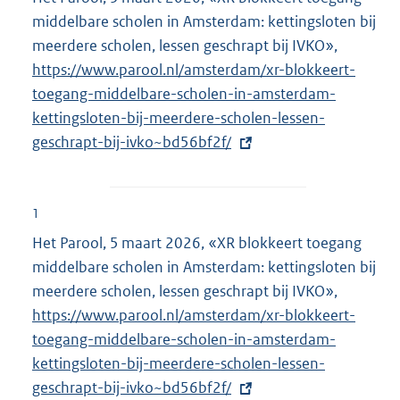
middelbare scholen in Amsterdam: kettingsloten bij
meerdere scholen, lessen geschrapt bij IVKO»,
E
https://www.parool.nl/amsterdam/xr-blokkeert-
x
toegang-middelbare-scholen-in-amsterdam-
t
kettingsloten-bij-meerdere-scholen-lessen-
e
geschrapt-bij-ivko~bd56bf2f/
r
n
e
l
1
i
Het Parool, 5 maart 2026, «XR blokkeert toegang
n
middelbare scholen in Amsterdam: kettingsloten bij
k
meerdere scholen, lessen geschrapt bij IVKO»,
E
:
https://www.parool.nl/amsterdam/xr-blokkeert-
x
toegang-middelbare-scholen-in-amsterdam-
t
kettingsloten-bij-meerdere-scholen-lessen-
e
geschrapt-bij-ivko~bd56bf2f/
r