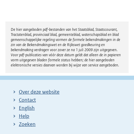
n
e
l
i
Disclaimer
De hier aangeboden pdf-bestanden van het Staatsblad, Staatscourant,
Tractatenblad, provinciaal blad, gemeenteblad, waterschapsblad en blad
n
gemeenschappelijke regeling vormen de formele bekendmakingen in de
k
zin van de Bekendmakingswet en de Rijkswet goedkeuring en
bekendmaking verdragen voor zover ze na 1 juli 2009 zijn uitgegeven.
:
Voor pdf-publicaties van vóór deze datum geldt dat alleen de in papieren
vorm uitgegeven bladen formele status hebben; de hier aangeboden
elektronische versies daarvan worden bij wijze van service aangeboden.
Over deze website
Contact
English
Help
Zoeken