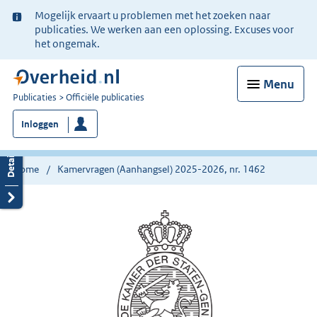
Ter
Mogelijk ervaart u problemen met het zoeken naar
informatie:
publicaties. We werken aan een oplossing. Excuses voor
het ongemak.
Menu
U
Publicaties
Officiële publicaties
bent
Inloggen
nu
hier:
Home
Kamervragen (Aanhangsel) 2025-2026, nr. 1462