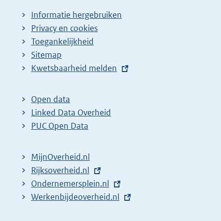
Informatie hergebruiken
Privacy en cookies
Toegankelijkheid
Sitemap
E
Kwetsbaarheid melden
x
t
Open data
e
Linked Data Overheid
r
PUC Open Data
n
e
MijnOverheid.nl
l
E
Rijksoverheid.nl
i
x
E
Ondernemersplein.nl
n
t
x
E
Werkenbijdeoverheid.nl
k
e
t
x
: