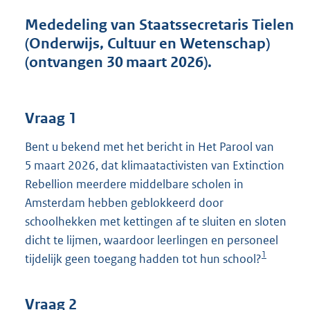
t
t
Mededeling van Staatssecretaris Tielen
e
(Onderwijs, Cultuur en Wetenschap)
:
(ontvangen 30 maart 2026).
3
8
K
b
Vraag 1
Bent u bekend met het bericht in Het Parool van
5 maart 2026, dat klimaatactivisten van Extinction
Rebellion meerdere middelbare scholen in
Amsterdam hebben geblokkeerd door
schoolhekken met kettingen af te sluiten en sloten
dicht te lijmen, waardoor leerlingen en personeel
1
tijdelijk geen toegang hadden tot hun school?
Vraag 2