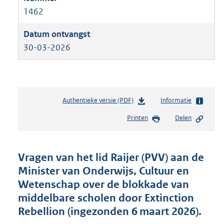
1462
30-03-2026
Authentieke versie (PDF)
b
Informatie
e
Printen
Delen
s
t
a
n
Vragen van het lid Raijer (PVV) aan de
d
Minister van Onderwijs, Cultuur en
s
Wetenschap over de blokkade van
g
r
middelbare scholen door Extinction
o
Rebellion (ingezonden 6 maart 2026).
o