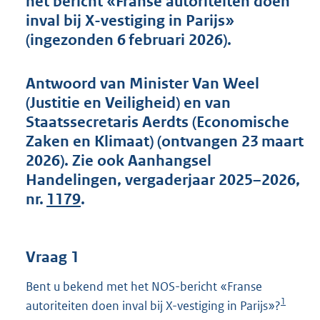
het bericht «Franse autoriteiten doen
t
inval bij X-vestiging in Parijs»
t
e
(ingezonden 6 februari 2026).
:
5
4
Antwoord van Minister Van Weel
K
(Justitie en Veiligheid) en van
b
Staatssecretaris Aerdts (Economische
Zaken en Klimaat) (ontvangen 23 maart
2026). Zie ook Aanhangsel
Handelingen, vergaderjaar 2025–2026,
nr.
1179
.
Vraag 1
Bent u bekend met het NOS-bericht «Franse
1
autoriteiten doen inval bij X-vestiging in Parijs»?