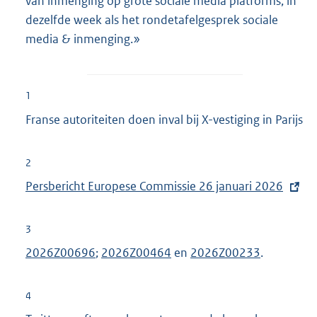
van inmenging op grote sociale media platforms, in
dezelfde week als het rondetafelgesprek sociale
media & inmenging.»
1
Franse autoriteiten doen inval bij X-vestiging in Parijs
2
E
Persbericht Europese Commissie 26 januari 2026
x
t
3
e
2026Z00696
;
2026Z00464
en
2026Z00233
.
r
n
4
e