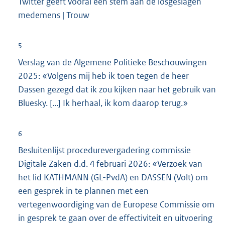
Twitter geeft vooral een stem aan de losgeslagen
l
medemens | Trouw
i
n
k
5
:
Verslag van de Algemene Politieke Beschouwingen
2025: «Volgens mij heb ik toen tegen de heer
Dassen gezegd dat ik zou kijken naar het gebruik van
Bluesky. [...] Ik herhaal, ik kom daarop terug.»
6
Besluitenlijst procedurevergadering commissie
Digitale Zaken d.d. 4 februari 2026: «Verzoek van
het lid KATHMANN (GL-PvdA) en DASSEN (Volt) om
een gesprek in te plannen met een
vertegenwoordiging van de Europese Commissie om
in gesprek te gaan over de effectiviteit en uitvoering