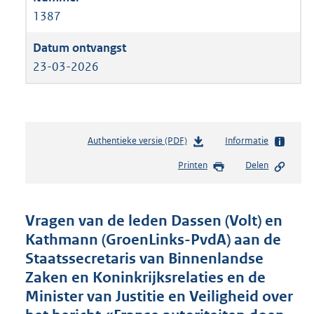
1387
23-03-2026
Authentieke versie (PDF)
b
Informatie
e
Printen
Delen
s
t
a
n
Vragen van de leden Dassen (Volt) en
d
Kathmann (GroenLinks-PvdA) aan de
s
Staatssecretaris van Binnenlandse
g
r
Zaken en Koninkrijksrelaties en de
o
Minister van Justitie en Veiligheid over
o