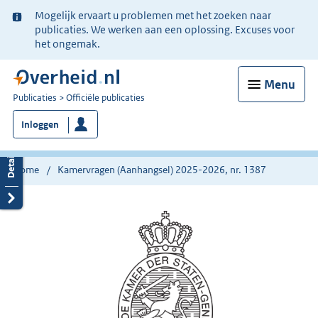
Ter
Mogelijk ervaart u problemen met het zoeken naar
informatie:
publicaties. We werken aan een oplossing. Excuses voor
het ongemak.
Menu
U
Publicaties
Officiële publicaties
bent
Inloggen
nu
hier:
Home
Kamervragen (Aanhangsel) 2025-2026, nr. 1387