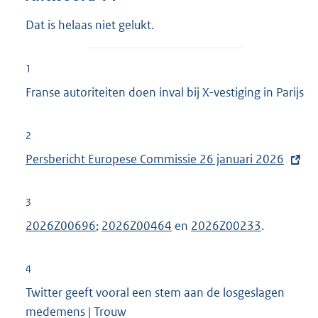
Dat is helaas niet gelukt.
1
Franse autoriteiten doen inval bij X-vestiging in Parijs
2
E
Persbericht Europese Commissie 26 januari 2026
x
t
3
e
2026Z00696
;
2026Z00464
en
2026Z00233
.
r
n
4
e
Twitter geeft vooral een stem aan de losgeslagen
l
medemens | Trouw
i