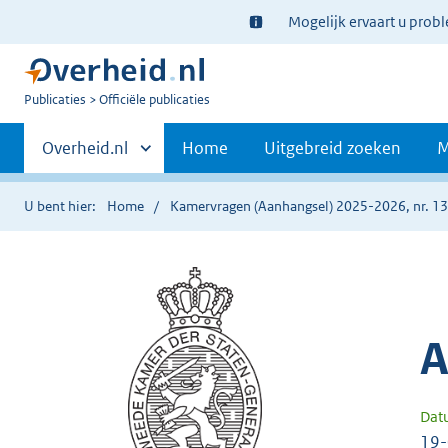
Ter
Mogelijk ervaart u prob
informatie:
U
Publicaties
Officiële publicaties
bent
Primaire
nu
Andere
Overheid.nl
Home
Uitgebreid zoeken
M
hier:
sites
navigatie
binnen
U bent hier:
Home
Kamervragen (Aanhangsel) 2025-2026, nr. 1
A
Dat
19-