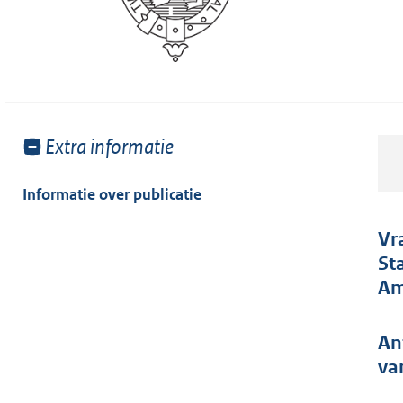
Toon
Extra informatie
meer
van:
Informatie over publicatie
Vr
St
Am
An
va