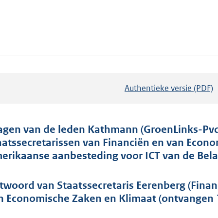
Authentieke versie (PDF)
b
e
s
t
agen van de leden Kathmann (GroenLinks-PvdA
a
aatssecretarissen van Financiën en van Econ
n
erikaanse aanbesteding voor ICT van de Bela
d
s
twoord van Staatssecretaris Eerenberg (Finan
g
n Economische Zaken en Klimaat (ontvangen 1
r