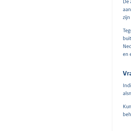
De 
aan
zijn
Teg
bui
Ned
en 
Vr
Ind
als
Kun
beh