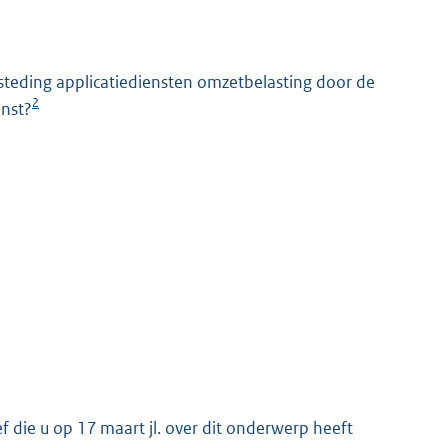
steding applicatiediensten omzetbelasting door de
2
enst?
K
 die u op 17 maart jl. over dit onderwerp heeft