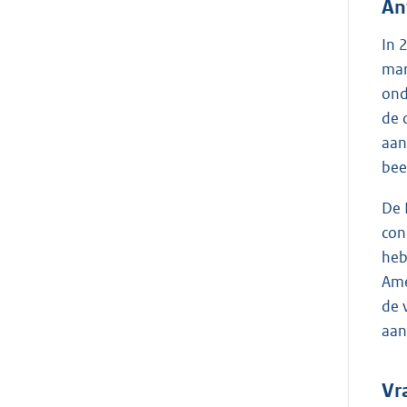
An
In 
mar
ond
de 
aan
bee
De 
con
heb
Ame
de 
aan
Vr