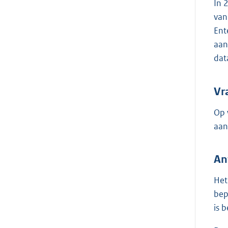
In 
van
Ent
aan
dat
Vr
Op 
aan
An
Het
bep
is 