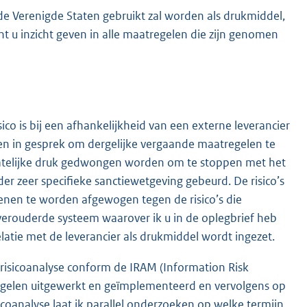
 de Verenigde Staten gebruikt zal worden als drukmiddel,
t u inzicht geven in alle maatregelen die zijn genomen
isico is bij een afhankelijkheid van een externe leverancier
ten in gesprek om dergelijke vergaande maatregelen te
tatelijke druk gedwongen worden om te stoppen met het
der zeer specifieke sanctiewetgeving gebeurd. De risico’s
ienen te worden afgewogen tegen de risico’s die
erouderde systeem waarover ik u in de oplegbrief heb
elatie met de leverancier als drukmiddel wordt ingezet.
risicoanalyse conform de IRAM (Information Risk
gelen uitgewerkt en geïmplementeerd en vervolgens op
isicoanalyse laat ik parallel onderzoeken op welke termijn