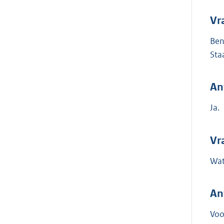
Vr
Ben
Sta
An
Ja.
Vr
Wat
An
Voo