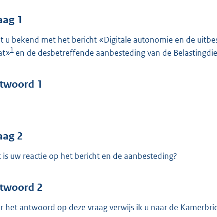
o
o
aag 1
t
t u bekend met het bericht «Digitale autonomie en de uitbe
t
1
at»
en de desbetreffende aanbesteding van de Belastingdi
e
:
7
twoord 1
4
b
aag 2
 is uw reactie op het bericht en de aanbesteding?
twoord 2
r het antwoord op deze vraag verwijs ik u naar de Kamerbrief