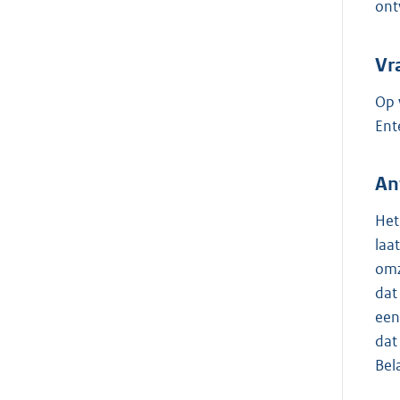
ont
Vr
Op 
Ent
An
Het
laa
omz
dat
een
dat
Bel