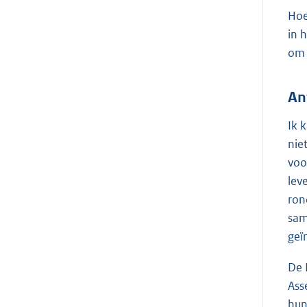
Hoe
in 
om 
An
Ik 
nie
voo
lev
ron
sam
geï
De 
Ass
hun