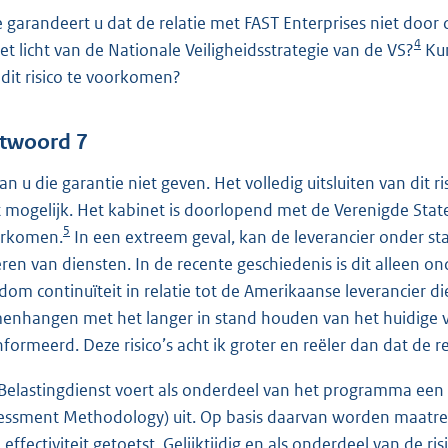
 garandeert u dat de relatie met FAST Enterprises niet door
4
het licht van de Nationale Veiligheidsstrategie van de VS?
Kun
dit risico te voorkomen?
twoord 7
kan u die garantie niet geven. Het volledig uitsluiten van dit r
t mogelijk. Het kabinet is doorlopend met de Verenigde Sta
5
rkomen.
In een extreem geval, kan de leverancier onder s
eren van diensten. In de recente geschiedenis is dit alleen on
dom continuïteit in relatie tot de Amerikaanse leverancier d
enhangen met het langer in stand houden van het huidige v
nformeerd. Deze risico’s acht ik groter en reëler dan dat de r
Belastingdienst voert als onderdeel van het programma een 
essment Methodology) uit. Op basis daarvan worden maatre
 effectiviteit getoetst. Gelijktijdig en als onderdeel van de r