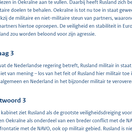
liezen in Oekraïne aan te vullen. Daarbij heeft Rusland zich
itaire doelen te behalen. Oekraïne is tot nu toe in staat g
kzij de militaire en niet-militaire steun van partners, waaro
partners hiertoe oproepen. De veiligheid en stabiliteit in 
land zou worden beloond voor zijn agressie.
aag 3
 wat de Nederlandse regering betreft, Rusland militair in sta
niet van mening – los van het feit of Rusland hier militair toe
 algemeen en Nederland in het bijzonder militair te verover
twoord 3
 kabinet ziet Rusland als de grootste veiligheidsdreiging v
en Oekraïne als onderdeel van een breder conflict met de NA
frontatie met de NAVO, ook op militair gebied. Rusland is niet