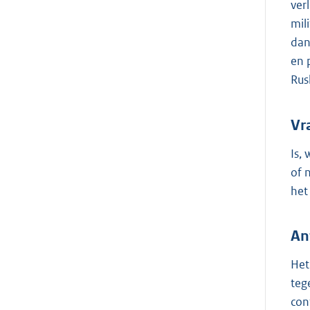
ver
mil
dan
en 
Rus
Vr
Is,
of 
het
An
Het
teg
con