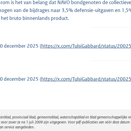
rom is het van belang dat NAVO bondgenoten de collectieve 
hogen van de bijdrages naar 3,5% defensie-uitgaven en 1,5%
 het bruto binnenlands product.
20 december 2025 (
E
https://x.com/TulsiGabbard/status/20
x
t
e
r
20 december 2025 (
E
https://x.com/TulsiGabbard/status/20
n
x
e
t
l
e
i
r
n
atenblad, provinciaal blad, gemeenteblad, waterschapsblad en blad gemeenschappelijke 
n
 zover ze na 1 juli 2009 zijn uitgegeven. Voor pdf-publicaties van vóór deze datum g
k
e
van service aangeboden.