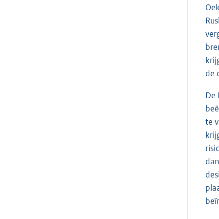
Oek
Rus
ver
bre
kri
de 
De 
beë
te 
kri
ris
dan
des
pla
beï