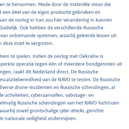
n en te hervormen. Mede door de materiële steun die
 een deel van de eigen productie gebruiken en
 van de oorlog in Iran zou hier verandering in kunnen
uidelijk. Ook hebben de verschillende Russische
e van onbemande systemen, waarbij geleerde lessen uit
 deze inzet te vergroten.
iteen te spelen. Indien de oorlog met Oekraïne is
e beperkte operatie tegen één of meerdere bondgenoten uit
gen, raakt dit Nederland direct. De Russische
e escalatiebereidheid van de NAVO te testen. De Russische
diverse drone-incidenten en Russische schendingen, al
e activiteiten, cyberaanvallen, sabotage- en
gelmatig Russische schendingen van het NAVO-luchtruim
 waarbij zowel grootschalige
cyber-attacks
, gerichte
de nationale veiligheid ondermijnen.