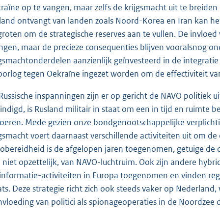
raïne op te vangen, maar zelfs de krijgsmacht uit te breide
land ontvangt van landen zoals Noord-Korea en Iran kan het
groten om de strategische reserves aan te vullen. De invloed
ngen, maar de precieze consequenties blijven vooralsnog ond
jgsmacht
onderdelen aanzienlijk geïnvesteerd in de integrati
oorlog tegen Oekraïne ingezet worden om de effectiviteit van
Russische inspanningen zijn er op gericht de NAVO politiek u
indigd, is Rusland militair in staat om een in tijd en ruimt
voeren. Mede gezien onze bondgenootschappelijke verplichtin
jgsmacht voert daarnaast verschillende activiteiten uit om d
icobereidheid is de afgelopen jaren toegenomen, getuige de 
 niet opzettelijk, van NAVO-luchtruim. Ook zijn andere hybrid
informatie-activiteiten in Europa toegenomen en vinden re
ats. Deze strategie richt zich ook steeds vaker op Nederland,
nvloeding van politici als spionageoperaties in de Noordzee 