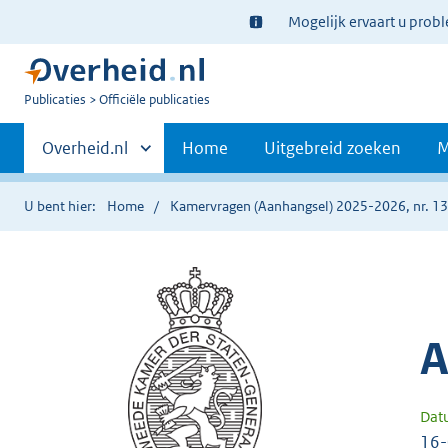
Ter
Mogelijk ervaart u prob
informatie:
U
Publicaties
Officiële publicaties
bent
Primaire
nu
Andere
Overheid.nl
Home
Uitgebreid zoeken
M
hier:
sites
navigatie
binnen
U bent hier:
Home
Kamervragen (Aanhangsel) 2025-2026, nr. 1
A
Dat
16-