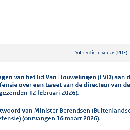
Authentieke versie (PDF)
b
e
s
t
agen van het lid Van Houwelingen (FVD) aan d
a
fensie over een tweet van de directeur van d
n
ngezonden 12 februari 2026).
d
s
twoord van Minister Berendsen (Buitenlandse 
g
efensie) (ontvangen 16 maart 2026).
r