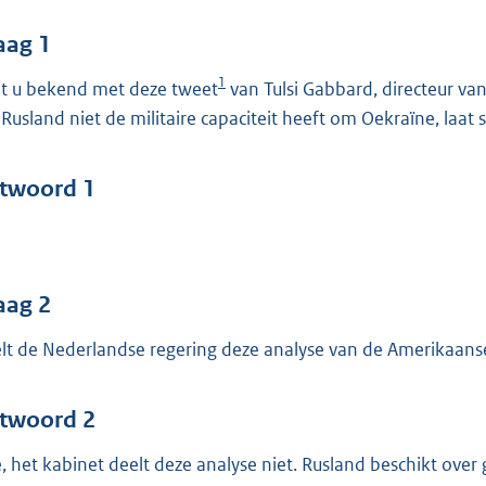
o
o
aag 1
t
1
t u bekend met deze tweet
van Tulsi Gabbard, directeur van
t
 Rusland niet de militaire capaciteit heeft om Oekraïne, laat
e
:
4
twoord 1
0
b
aag 2
lt de Nederlandse regering deze analyse van de Amerikaans
twoord 2
, het kabinet deelt deze analyse niet. Rusland beschikt over g