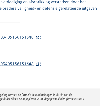
verdediging en afschrikking versterken door het
 bredere veiligheid- en defensie gerelateerde uitgaven
02503405156151648
)
02503405156151648
)
regeling vormen de formele bekendmakingen in de zin van de
eldt dat alleen de in papieren vorm uitgegeven bladen formele status