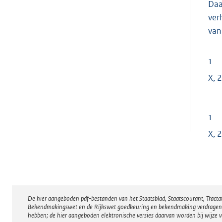
Daa
ver
van
1
X, 
1
X, 
De hier aangeboden pdf-bestanden van het Staatsblad, Staatscourant, Tract
Disclaimer
Bekendmakingswet en de Rijkswet goedkeuring en bekendmaking verdragen voor
hebben; de hier aangeboden elektronische versies daarvan worden bij wijze 