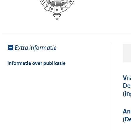
Toon
Extra informatie
meer
van:
Informatie over publicatie
Vr
De
(i
An
(D