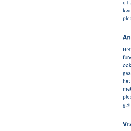
uit
kwe
ple
An
Het
fun
ook
gaa
het
met
ple
geï
Vr