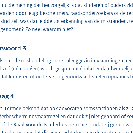
lt u de mening dat het zorgelijk is dat kinderen of ouder
worden door jeugdbeschermers, raadsonderzoekers of de rech
 kind zelf was dat leidde tot erkenning van de misstanden, te
n genomen? Zo nee, waarom niet?
twoord 3
ls ook de mishandeling in het pleeggezin in Vlaardingen heeft
d zelf (één op één) wordt gesproken én dat er daadwerkelijk
n dat kinderen of ouders zich genoodzaakt voelen opnames
aag 4
t u ermee bekend dat ook advocaten soms vastlopen als zij 
derbeschermingsmaatregel en dat ook zij niet gehoord of se
) of de Raad voor de Kinderbescherming omdat zij gezien wo
lt u de mening dat dit geen recht doet aan de neutrale pos