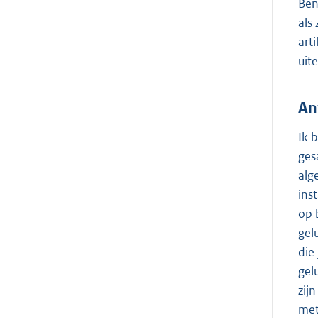
Ben
als
art
uit
An
Ik 
ges
alg
ins
op 
gel
die
gel
zij
met