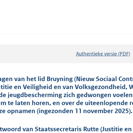
Authentieke versie (PDF)
b
e
s
t
agen van het lid Bruyning (Nieuw Sociaal Cont
a
stitie en Veiligheid en van Volksgezondheid, W
n
 de jeugdbescherming zich gedwongen voele
d
em te laten horen, en over de uiteenlopende 
s
ze opnamen (ingezonden 11 november 2025).
g
r
twoord van Staatssecretaris Rutte (Justitie e