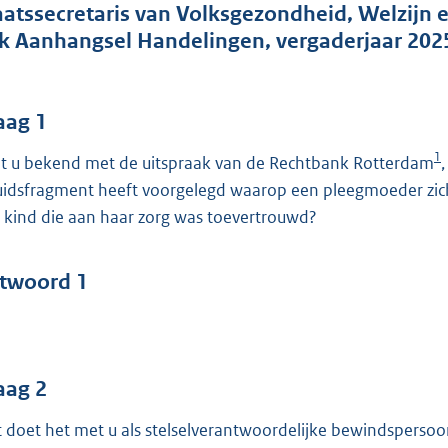
o
aatssecretaris van Volksgezondheid, Welzijn e
o
k Aanhangsel Handelingen, vergaderjaar 202
t
t
e
aag 1
:
1
t u bekend met de uitspraak van de Rechtbank Rotterdam
5
uidsfragment heeft voorgelegd waarop een pleegmoeder zich
8
 kind die aan haar zorg was toevertrouwd?
b
twoord 1
aag 2
 doet het met u als stelselverantwoordelijke bewindspersoon