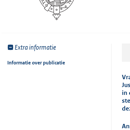
Toon
Extra informatie
meer
van:
Informatie over publicatie
Vr
Ju
in
st
de
An