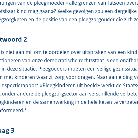
latingen van de pleegmoeder «alle grenzen van fatsoen over
tsbaar kind mag gaan»? Welke gevolgen zou een dergelijke
egzorgketen en de positie van een pleegzorgouder die zich z
twoord 2
 is niet aan mij om te oordelen over uitspraken van een kind
ctioneren van onze democratische rechtsstaat is een onafhank
 in deze situatie. Pleegouders moeten een veilige gezinssitu
n met kinderen waar zij zorg voor dragen. Naar aanleiding v
 inspectierapport «Pleegkinderen uit beeld» werkt de Staats
 onder andere de pleegzorgsector aan verschillende verbeteri
egkinderen en de samenwerking in de hele keten te verbete
2
nformeerd.
aag 3