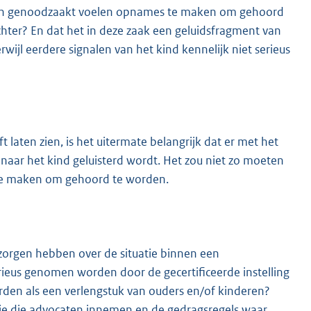
s zich genoodzaakt voelen opnames te maken om gehoord
ter? En dat het in deze zaak een geluidsfragment van
rwijl eerdere signalen van het kind kennelijk niet serieus
 laten zien, is het uitermate belangrijk dat er met het
 naar het kind geluisterd wordt. Het zou niet zo moeten
 te maken om gehoord te worden.
zorgen hebben over de situatie binnen een
rieus genomen worden door de gecertificeerde instelling
rden als een verlengstuk van ouders en/of kinderen?
itie die advocaten innemen en de gedragsregels waar