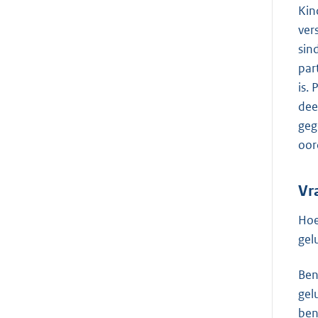
Kin
ver
sin
par
is.
dee
geg
oor
Vr
Hoe
gel
Ben
gel
ben