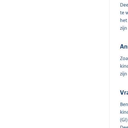
Dee
te 
het
zij
An
Zoa
kin
zij
Vr
Ben
kin
(GI
Dee