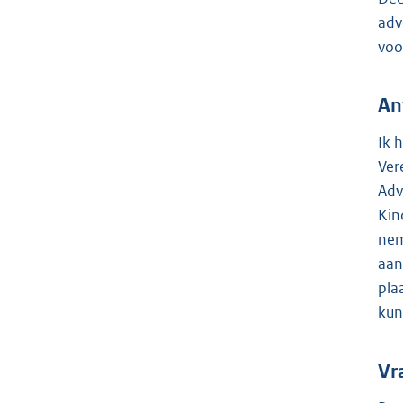
adv
voo
An
Ik 
Ver
Adv
Kin
nem
aan
pla
kun
Vr