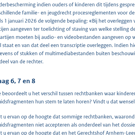
derbescherming indien ouders of kinderen dit tijdens gespr
schillende familie- en jeugdrecht procesreglementen voor de 
ds 1 januari 2026 de volgende bepaling: «Bij het overlegg
tijen aangeven ter toelichting of staving van welke stelling
 Partijen moeten bij audio- en videobestanden aangeven op 
l staat en van dat deel een transcriptie overleggen. Indien 
evens of stukken of multimediabestanden buiten beschouwing
deel van de rechter.
aag 6, 7 en 8
 beoordeelt u het verschil tussen rechtbanken waar kinderen
uidsfragmenten hun stem te laten horen? Vindt u dat wensel
t u ervan op de hoogte dat sommige rechtbanken, waaron
uidsfragmenten niet accepteren als onderdeel van het dossi
t u ervan op de hoogte dat en het Gerechtshof Arnhem-Le