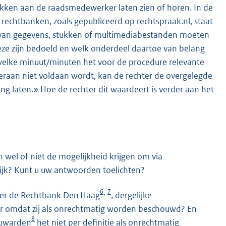
ekken aan de raadsmedewerker laten zien of horen. In de
rechtbanken, zoals gepubliceerd op rechtspraak.nl, staat
en van gegevens, stukken of multimediabestanden moeten
 deze zijn bedoeld en welk onderdeel daartoe van belang
welke minuut/minuten het voor de procedure relevante
hieraan niet voldaan wordt, kan de rechter de overgelegde
 laten.» Hoe de rechter dit waardeert is verder aan het
 wel of niet de mogelijkheid krijgen om via
ijk? Kunt u uw antwoorden toelichten?
6
7
,
der de Rechtbank Den Haag
, dergelijke
er omdat zij als onrechtmatig worden beschouwd? En
8
euwarden
het niet per definitie als onrechtmatig