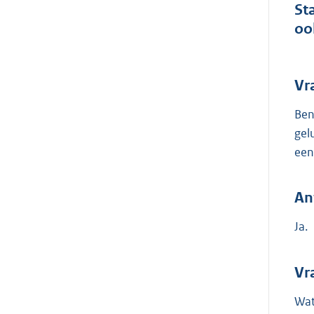
St
oo
Vr
Ben
gel
een
An
Ja.
Vr
Wat