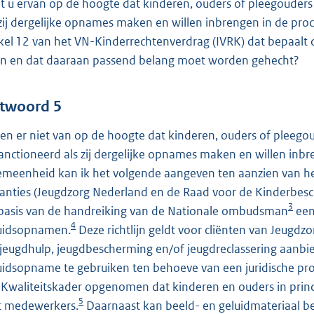
t u ervan op de hoogte dat kinderen, ouders of pleegouders
 zij dergelijke opnames maken en willen inbrengen in de pro
ikel 12 van het VN-Kinderrechtenverdrag (IVRK) dat bepaalt 
en en dat daaraan passend belang moet worden gehecht?
twoord 5
ben er niet van op de hoogte dat kinderen, ouders of pleego
anctioneerd als zij dergelijke opnames maken en willen inbr
emeenheid kan ik het volgende aangeven ten aanzien van he
tanties (Jeugdzorg Nederland en de Raad voor de Kinderbes
3
basis van de handreiking van de Nationale ombudsman
een 
4
uidsopnamen.
Deze richtlijn geldt voor cliënten van Jeugdz
 jeugdhulp, jeugdbescherming en/of jeugdreclassering aanbie
uidsopname te gebruiken ten behoeve van een juridische pr
n Kwaliteitskader opgenomen dat kinderen en ouders in p
5
 medewerkers.
Daarnaast kan beeld- en geluidmateriaal b