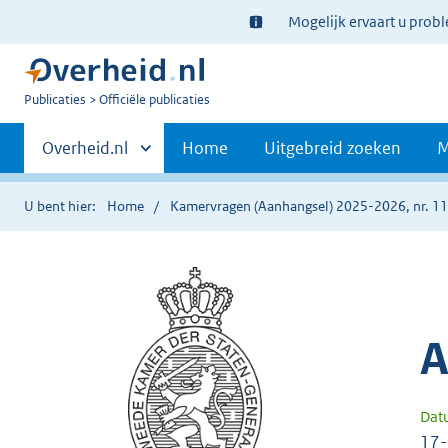
Ter
Mogelijk ervaart u prob
informatie:
U
Publicaties
Officiële publicaties
bent
Primaire
nu
Andere
Overheid.nl
Home
Uitgebreid zoeken
M
hier:
sites
navigatie
binnen
U bent hier:
Home
Kamervragen (Aanhangsel) 2025-2026, nr. 1
A
Dat
17-