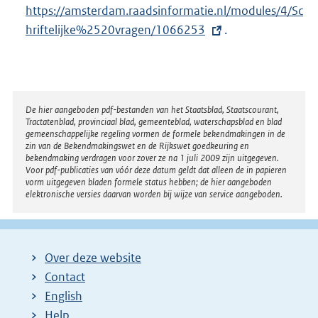
:
https://amsterdam.raadsinformatie.nl/modules/4/Sc
x
hriftelijke%2520vragen/1066253
t
.
e
r
n
e
Disclaimer
De hier aangeboden pdf-bestanden van het Staatsblad, Staatscourant,
Tractatenblad, provinciaal blad, gemeenteblad, waterschapsblad en blad
l
gemeenschappelijke regeling vormen de formele bekendmakingen in de
i
zin van de Bekendmakingswet en de Rijkswet goedkeuring en
bekendmaking verdragen voor zover ze na 1 juli 2009 zijn uitgegeven.
n
Voor pdf-publicaties van vóór deze datum geldt dat alleen de in papieren
k
vorm uitgegeven bladen formele status hebben; de hier aangeboden
elektronische versies daarvan worden bij wijze van service aangeboden.
:
Over deze website
Contact
English
Help