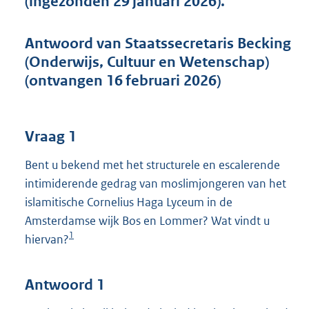
(ingezonden 29 januari 2026).
t
t
e
Antwoord van Staatssecretaris Becking
:
(Onderwijs, Cultuur en Wetenschap)
4
1
(ontvangen 16 februari 2026)
K
b
Vraag 1
Bent u bekend met het structurele en escalerende
intimiderende gedrag van moslimjongeren van het
islamitische Cornelius Haga Lyceum in de
Amsterdamse wijk Bos en Lommer? Wat vindt u
1
hiervan?
Antwoord 1