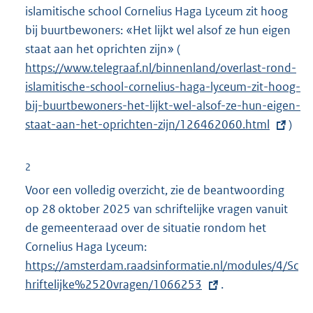
islamitische school Cornelius Haga Lyceum zit hoog
bij buurtbewoners: «Het lijkt wel alsof ze hun eigen
staat aan het oprichten zijn»
(
E
https://www.telegraaf.nl/binnenland/overlast-rond-
x
islamitische-school-cornelius-haga-lyceum-zit-hoog-
t
bij-buurtbewoners-het-lijkt-wel-alsof-ze-hun-eigen-
e
staat-aan-het-oprichten-zijn/126462060.html
r
)
n
e
2
l
Voor een volledig overzicht, zie de beantwoording
i
op 28 oktober 2025 van schriftelijke vragen vanuit
n
de gemeenteraad over de situatie rondom het
k
Cornelius Haga Lyceum:
E
:
https://amsterdam.raadsinformatie.nl/modules/4/Sc
x
hriftelijke%2520vragen/1066253
t
.
e