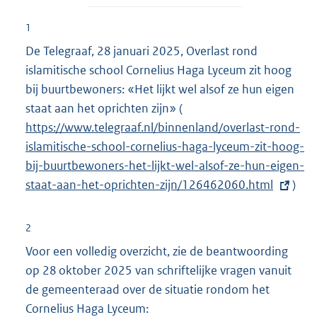
r
n
1
e
De Telegraaf, 28 januari 2025, Overlast rond
l
islamitische school Cornelius Haga Lyceum zit hoog
i
bij buurtbewoners: «Het lijkt wel alsof ze hun eigen
n
staat aan het oprichten zijn»
(
E
k
https://www.telegraaf.nl/binnenland/overlast-rond-
x
:
islamitische-school-cornelius-haga-lyceum-zit-hoog-
t
bij-buurtbewoners-het-lijkt-wel-alsof-ze-hun-eigen-
e
staat-aan-het-oprichten-zijn/126462060.html
r
)
n
e
2
l
Voor een volledig overzicht, zie de beantwoording
i
op 28 oktober 2025 van schriftelijke vragen vanuit
n
de gemeenteraad over de situatie rondom het
k
Cornelius Haga Lyceum:
E