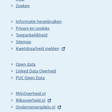
Zoeken
Informatie hergebruiken
Privacy en cookies
Toegankelijkheid
Sitemap
E
Kwetsbaarheid melden
x
t
Open data
e
Linked Data Overheid
r
PUC Open Data
n
e
MijnOverheid.nl
l
E
Rijksoverheid.nl
i
x
E
Ondernemersplein.nl
n