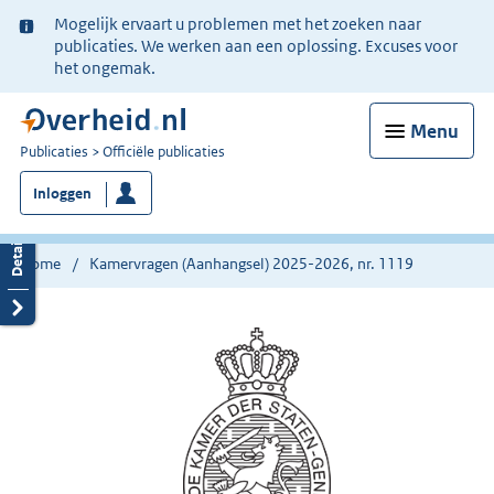
Ter
Mogelijk ervaart u problemen met het zoeken naar
informatie:
publicaties. We werken aan een oplossing. Excuses voor
het ongemak.
Menu
U
Publicaties
Officiële publicaties
bent
Inloggen
nu
hier:
Home
Kamervragen (Aanhangsel) 2025-2026, nr. 1119