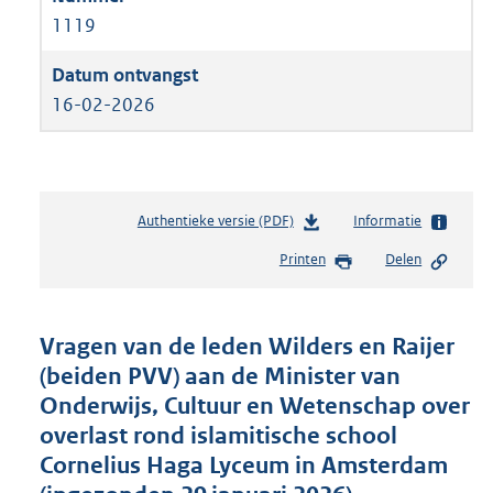
1119
16-02-2026
Authentieke versie (PDF)
b
Informatie
e
Printen
Delen
s
t
a
n
Vragen van de leden Wilders en Raijer
d
(beiden PVV) aan de Minister van
s
Onderwijs, Cultuur en Wetenschap over
g
r
overlast rond islamitische school
o
Cornelius Haga Lyceum in Amsterdam
o