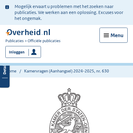
Ter
Mogelijk ervaart u problemen met het zoeken naar
informatie:
publicaties. We werken aan een oplossing. Excuses voor
het ongemak.
Menu
U
Publicaties
Officiële publicaties
bent
Inloggen
nu
hier:
Home
Kamervragen (Aanhangsel) 2024-2025, nr. 630