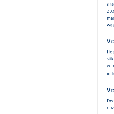
nat
203
maa
waa
Vr
Hoe
sti
geb
inc
Vr
Dee
opz