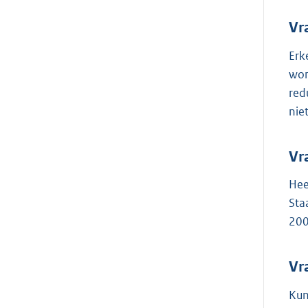
Vr
Erk
won
red
nie
Vr
Hee
Sta
200
Vr
Kun