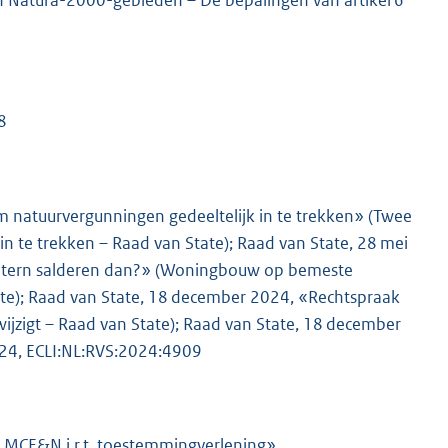
 Natura-2000-gebieden – De bepalingen van artikel 6
8
m natuurvergunningen gedeeltelijk in te trekken» (Twee
n te trekken – Raad van State); Raad van State, 28 mei
tern salderen dan?» (Woningbouw op bemeste
te); Raad van State, 18 december 2024, «Rechtspraak
wijzigt – Raad van State); Raad van State, 18 december
024, ECLI:NL:RVS:2024:4909
t MCE&N i.r.t. toestemmingverlening»