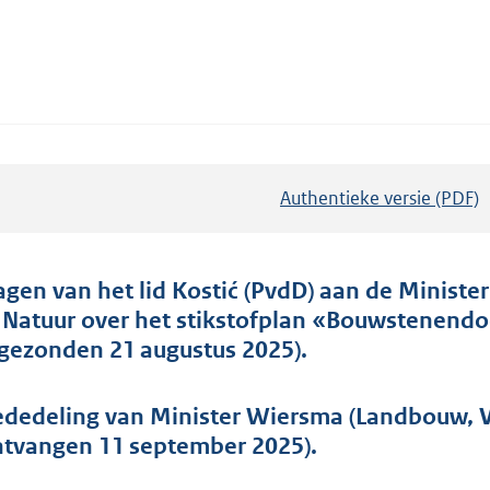
Authentieke versie (PDF)
b
e
s
t
agen van het lid Kostić (PvdD) aan de Ministe
a
 Natuur over het stikstofplan «Bouwstenend
n
ngezonden 21 augustus 2025).
d
s
dedeling van Minister Wiersma (Landbouw, Vi
g
ntvangen 11 september 2025).
r