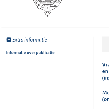
Toon
Extra informatie
meer
van:
Informatie over publicatie
Vr
en
(i
Me
(o