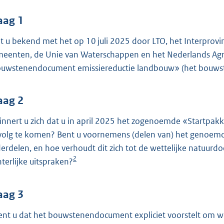
o
o
aag 1
t
t u bekend met het op 10 juli 2025 door LTO, het Interprovi
t
eenten, de Unie van Waterschappen en het Nederlands Agr
e
uwstenendocument emissiereductie landbouw» (het bouw
:
4
4
aag 2
innert u zich dat u in april 2025 het zogenoemde «Startpa
b
volg te komen? Bent u voornemens (delen van) het genoem
erdelen, en hoe verhoudt dit zich tot de wettelijke natuurdo
2
hterlijke uitspraken?
aag 3
ent u dat het bouwstenendocument expliciet voorstelt om wet