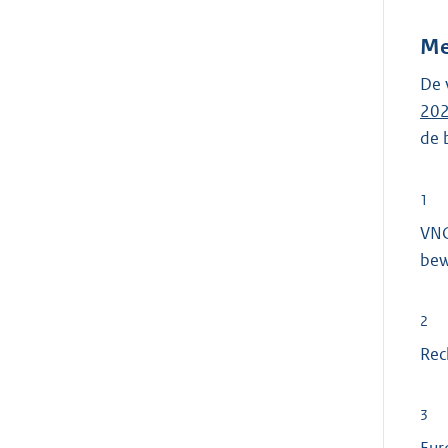
Me
De 
20
de 
1
VNG
bew
2
Rec
3