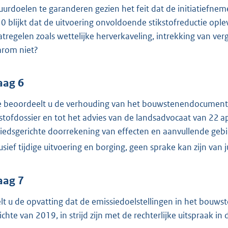
uurdoelen te garanderen gezien het feit dat de initiatiefne
0 blijkt dat de uitvoering onvoldoende stikstofreductie op
tregelen zoals wettelijke herverkaveling, intrekking van ver
rom niet?
aag 6
 beoordeelt u de verhouding van het bouwstenendocument to
kstofdossier en tot het advies van de landsadvocaat van 22 a
iedsgerichte doorrekening van effecten en aanvullende gebi
lusief tijdige uitvoering en borging, geen sprake kan zijn va
aag 7
lt u de opvatting dat de emissiedoelstellingen in het bouws
ichte van 2019, in strijd zijn met de rechterlijke uitspraak