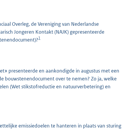
nciaal Overleg, de Vereniging van Nederlandse
arisch Jongeren Kontakt (NAJK) gepresenteerde
1
stenendocument)?
K
kket» presenteerde en aankondigde in augustus met een
de bouwstenendocument over te nemen? Zo ja, welke
elen (Wet stikstofreductie en natuurverbetering) en
telijke emissiedoelen te hanteren in plaats van sturing