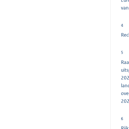
Eur
van
4
Rec
5
Raa
uit
202
lan
ove
202
6
Rij