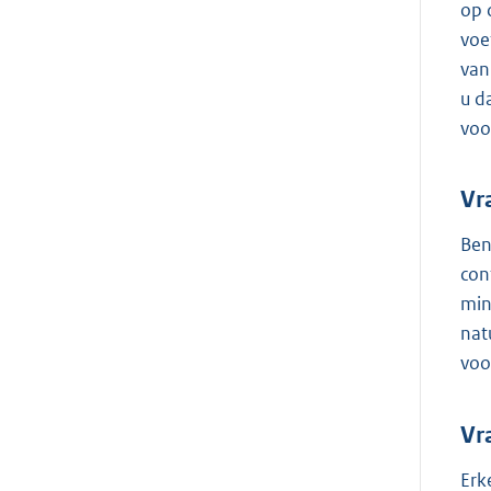
op 
voe
van
u d
voo
Vr
Ben
con
min
nat
voo
Vr
Erk