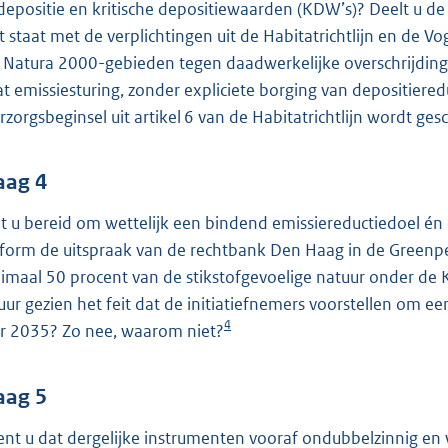
depositie en kritische depositiewaarden (KDW’s)? Deelt u d
t staat met de verplichtingen uit de Habitatrichtlijn en de Vog
 Natura 2000-gebieden tegen daadwerkelijke overschrijdi
at emissiesturing, zonder expliciete borging van depositieredu
rzorgsbeginsel uit artikel 6 van de Habitatrichtlijn wordt g
aag 4
t u bereid om wettelijk een bindend emissiereductiedoel én
form de uitspraak van de rechtbank Den Haag in de Greenpeac
imaal 50 procent van de stikstofgevoelige natuur onder de 
uur gezien het feit dat de initiatiefnemers voorstellen om e
4
r 2035? Zo nee, waarom niet?
aag 5
ent u dat dergelijke instrumenten vooraf ondubbelzinnig en 