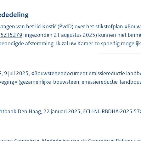
dedeling
vragen van het lid Kostić (PvdD) over het stikstofplan «B
25Z15279
; ingezonden 21 augustus 2025) kunnen niet binn
benodigde afstemming. Ik zal uw Kamer zo spoedig mogeli
, 9 juli 2025, «Bouwstenendocument emissiereductie landb
eging» (gezamenlijke-bouwsteen-emissiereductie-landbou
htbank Den Haag, 22 januari 2025, ECLI:NL:RBDHA:2025:57