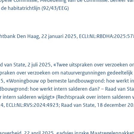
opese Commissie, Mededeling van de Commissie: Beheer van
 de habitatrichtlijn (92/43/EEG)
htbank Den Haag, 22 januari 2025, ECLI:NL:RBDHA:2025:57
d van State, 2 juli 2025, «Twee uitspraken over verzoeken o
spraken over verzoeken om natuurvergunningen gedeeltelijk i
5, «Woningbouw op bemeste landbouwgrond: hoe werkt in
dbouwgrond: hoe werkt intern salderen dan? – Raad van Sta
r intern salderen wijzigt» (Rechtspraak over intern salderen 
4, ECLI:NL:RVS:2024:4923; Raad van State, 18 december 2
ksoverheid, 22 april 2025, «advies inzake Maatregelenpakke