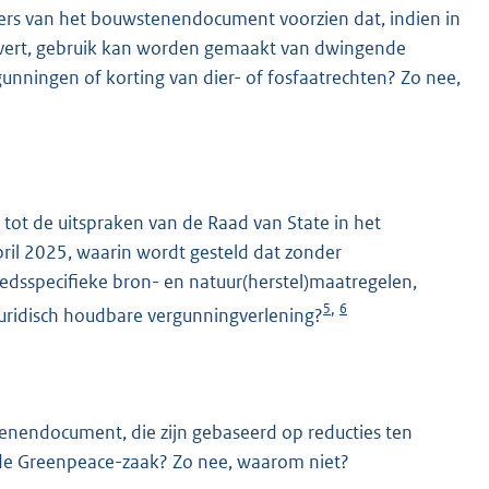
mers van het bouwstenendocument voorzien dat, indien in
levert, gebruik kan worden gemaakt van dwingende
gunningen of korting van dier- of fosfaatrechten? Zo nee,
t de uitspraken van de Raad van State in het
pril 2025, waarin wordt gesteld dat zonder
edsspecifieke bron- en natuur(herstel)maatregelen,
5
6
,
n juridisch houdbare vergunningverlening?
tenendocument, die zijn gebaseerd op reducties ten
 in de Greenpeace-zaak? Zo nee, waarom niet?