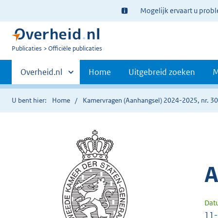
Ter
Mogelijk ervaart u prob
informatie:
U
Publicaties
Officiële publicaties
bent
Primaire
nu
Andere
Overheid.nl
Home
Uitgebreid zoeken
M
hier:
sites
navigatie
binnen
U bent hier:
Home
Kamervragen (Aanhangsel) 2024-2025, nr. 3
A
Dat
11