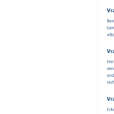
Vr
Ben
Gem
«Bo
Vr
Her
ver
ond
rec
Vr
Erk