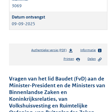
3069
09-09-2025
Authentieke versie (PDF)
b
Informatie
e
Printen
Delen
s
t
a
n
Vragen van het lid Baudet (FvD) aan de
d
Minister-President en de Ministers van
s
Binnenlandse Zaken en
g
r
Koninkrijksrelaties, van
o
Volkshuisvesting en Ruimtelijke
o