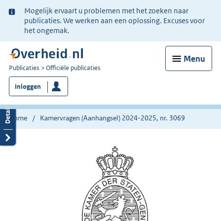
Ter
Mogelijk ervaart u problemen met het zoeken naar
informatie:
publicaties. We werken aan een oplossing. Excuses voor
het ongemak.
Menu
U
Publicaties
Officiële publicaties
bent
Inloggen
nu
hier:
Home
Kamervragen (Aanhangsel) 2024-2025, nr. 3069