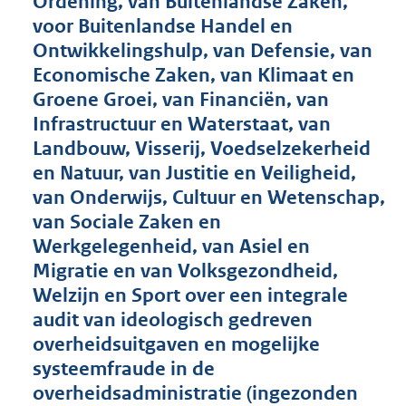
Ordening, van Buitenlandse Zaken,
t
voor Buitenlandse Handel en
t
e
Ontwikkelingshulp, van Defensie, van
:
Economische Zaken, van Klimaat en
5
Groene Groei, van Financiën, van
3
K
Infrastructuur en Waterstaat, van
b
Landbouw, Visserij, Voedselzekerheid
en Natuur, van Justitie en Veiligheid,
van Onderwijs, Cultuur en Wetenschap,
van Sociale Zaken en
Werkgelegenheid, van Asiel en
Migratie en van Volksgezondheid,
Welzijn en Sport over een integrale
audit van ideologisch gedreven
overheidsuitgaven en mogelijke
systeemfraude in de
overheidsadministratie (ingezonden