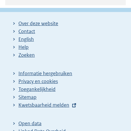
Over deze website
Contact
English
Help
Zoeken
Informatie hergebruiken
Privacy en cookies
Toegankelijkheid
Sitemap
E
Kwetsbaarheid melden
x
t
Open data
e