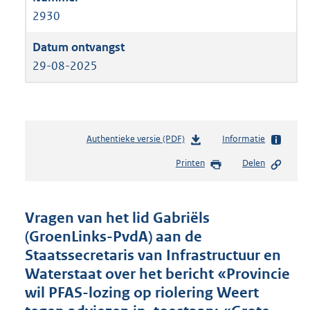
2930
29-08-2025
Authentieke versie (PDF)
b
Informatie
e
Printen
Delen
s
t
a
n
Vragen van het lid Gabriëls
d
(GroenLinks-PvdA) aan de
s
Staatssecretaris van Infrastructuur en
g
r
Waterstaat over het bericht «Provincie
o
wil PFAS-lozing op riolering Weert
o