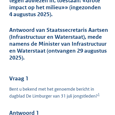
tegen adviezen in, toestaan: «Grote
t
impact op het milieu»» (ingezonden
t
e
4 augustus 2025).
:
1
0
Antwoord van Staatssecretaris Aartsen
2
(Infrastructuur en Waterstaat), mede
K
namens de Minister van Infrastructuur
b
en Waterstaat (ontvangen 29 augustus
2025).
Vraag 1
Bent u bekend met het genoemde bericht in
1
dagblad De Limburger van 31 juli jongstleden?
Antwoord 1