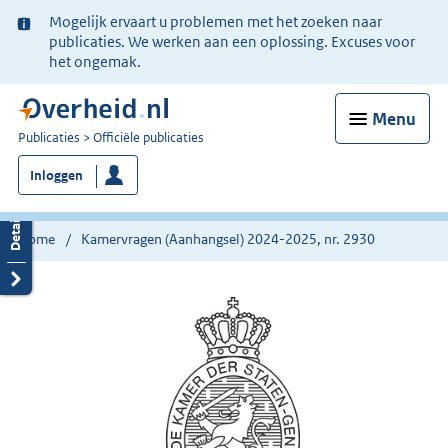
Ter
Mogelijk ervaart u problemen met het zoeken naar
informatie:
publicaties. We werken aan een oplossing. Excuses voor
het ongemak.
Menu
U
Publicaties
Officiële publicaties
bent
Inloggen
nu
hier:
Home
Kamervragen (Aanhangsel) 2024-2025, nr. 2930