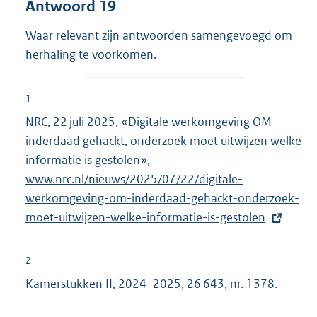
Antwoord 19
Waar relevant zijn antwoorden samengevoegd om
herhaling te voorkomen.
1
NRC, 22 juli 2025, «Digitale werkomgeving OM
inderdaad gehackt, onderzoek moet uitwijzen welke
informatie is gestolen»,
E
www.nrc.nl/nieuws/2025/07/22/digitale-
x
werkomgeving-om-inderdaad-gehackt-onderzoek-
t
moet-uitwijzen-welke-informatie-is-gestolen
e
r
n
2
e
Kamerstukken II, 2024–2025,
26 643, nr. 1378
.
l
i