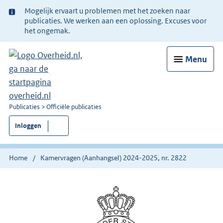
Ter
Mogelijk ervaart u problemen met het zoeken naar
informatie:
publicaties. We werken aan een oplossing. Excuses voor
het ongemak.
Menu
U
Publicaties
Officiële publicaties
bent
Inloggen
nu
hier:
Home
Kamervragen (Aanhangsel) 2024-2025, nr. 2822