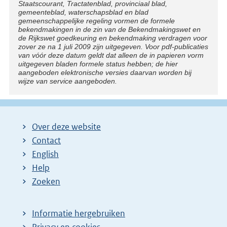
k
Staatscourant, Tractatenblad, provinciaal blad,
:
gemeenteblad, waterschapsblad en blad
gemeenschappelijke regeling vormen de formele
bekendmakingen in de zin van de Bekendmakingswet en
de Rijkswet goedkeuring en bekendmaking verdragen voor
zover ze na 1 juli 2009 zijn uitgegeven. Voor pdf-publicaties
van vóór deze datum geldt dat alleen de in papieren vorm
uitgegeven bladen formele status hebben; de hier
aangeboden elektronische versies daarvan worden bij
wijze van service aangeboden.
Over deze website
Contact
English
Help
Zoeken
Informatie hergebruiken
Privacy en cookies