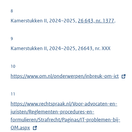
8
Kamerstukken II, 2024–2025,
26 643, nr. 1377
.
9
Kamerstukken II, 2024–2025, 26643, nr. XXX
10
E
https://www.om.nl/onderwerpen/inbreuk-om-ict
x
t
11
e
E
https://www.rechtspraak.nl/Voor-advocaten-en-
r
x
juristen/Reglementen-procedures-en-
n
t
formulieren/Strafrecht/Paginas/IT-problemen-bij-
e
e
OM.aspx
l