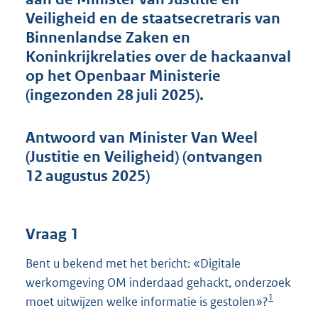
r
Veiligheid en de staatsecretraris van
o
Binnenlandse Zaken en
o
Koninkrijkrelaties over de hackaanval
t
op het Openbaar Ministerie
t
e
(ingezonden 28 juli 2025).
:
5
3
Antwoord van Minister Van Weel
K
(Justitie en Veiligheid) (ontvangen
b
12 augustus 2025)
Vraag 1
Bent u bekend met het bericht: «Digitale
werkomgeving OM inderdaad gehackt, onderzoek
1
moet uitwijzen welke informatie is gestolen»?