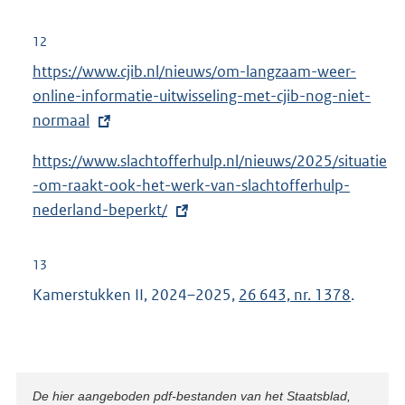
r
i
n
12
n
e
E
https://www.cjib.nl/nieuws/om-langzaam-weer-
k
l
x
online-informatie-uitwisseling-met-cjib-nog-niet-
:
i
t
normaal
n
e
k
E
https://www.slachtofferhulp.nl/nieuws/2025/situatie
r
:
x
-om-raakt-ook-het-werk-van-slachtofferhulp-
n
t
nederland-beperkt/
e
e
l
r
i
13
n
n
Kamerstukken II, 2024–2025,
26 643, nr. 1378
.
e
k
l
:
i
n
Disclaimer
De hier aangeboden pdf-bestanden van het Staatsblad,