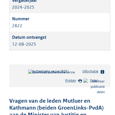
2024-2025
2822
12-08-2025
Authentieke versie (PDF)
b
Informatie
e
Printen
Delen
s
t
a
n
Vragen van de leden Mutluer en
d
Kathmann (beiden GroenLinks-PvdA)
s
aan de Minister van Justitie en
g