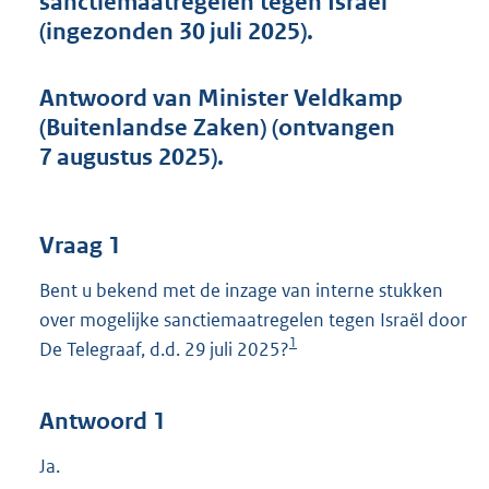
sanctiemaatregelen tegen Israël
t
(ingezonden 30 juli 2025).
t
e
:
Antwoord van Minister Veldkamp
4
4
(Buitenlandse Zaken) (ontvangen
K
7 augustus 2025).
b
Vraag 1
Bent u bekend met de inzage van interne stukken
over mogelijke sanctiemaatregelen tegen Israël door
1
De Telegraaf, d.d. 29 juli 2025?
Antwoord 1
Ja.