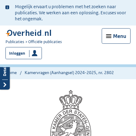
Ter
Mogelijk ervaart u problemen met het zoeken naar
informatie:
publicaties. We werken aan een oplossing. Excuses voor
het ongemak.
Menu
U
Publicaties
Officiële publicaties
bent
Inloggen
nu
hier:
Home
Kamervragen (Aanhangsel) 2024-2025, nr. 2802