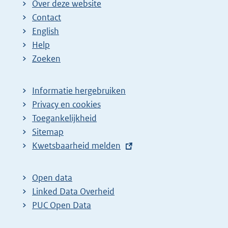
Over deze website
Contact
English
Help
Zoeken
Informatie hergebruiken
Privacy en cookies
Toegankelijkheid
Sitemap
E
Kwetsbaarheid melden
x
t
Open data
e
Linked Data Overheid
r
PUC Open Data
n