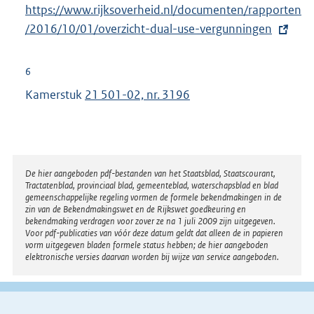
E
https://www.rijksoverheid.nl/documenten/rapporten
i
x
/2016/10/01/overzicht-dual-use-vergunningen
n
t
k
e
:
6
r
Kamerstuk
21 501-02, nr. 3196
n
e
l
i
Disclaimer
De hier aangeboden pdf-bestanden van het Staatsblad, Staatscourant,
n
Tractatenblad, provinciaal blad, gemeenteblad, waterschapsblad en blad
k
gemeenschappelijke regeling vormen de formele bekendmakingen in de
zin van de Bekendmakingswet en de Rijkswet goedkeuring en
:
bekendmaking verdragen voor zover ze na 1 juli 2009 zijn uitgegeven.
Voor pdf-publicaties van vóór deze datum geldt dat alleen de in papieren
vorm uitgegeven bladen formele status hebben; de hier aangeboden
elektronische versies daarvan worden bij wijze van service aangeboden.