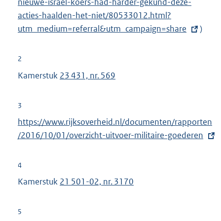
nieuwe-israel-koers-had-harder-gekund-deze-
t
acties-haalden-het-niet/80533012.html?
e
utm_medium=referral&utm_
r
campaign=share
)
n
e
2
l
Kamerstuk
23 431, nr. 569
i
n
3
k
E
https://www.rijksoverheid.nl/documenten/rapporten
:
x
/2016/10/01/overzicht-uitvoer-militaire-goederen
t
e
4
r
Kamerstuk
21 501-02, nr. 3170
n
e
5
l