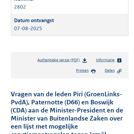
2802
07-08-2025
Authentieke versie (PDF)
b
Informatie
e
Printen
Delen
s
t
a
n
Vragen van de leden Piri (GroenLinks-
d
PvdA), Paternotte (D66) en Boswijk
s
(CDA) aan de Minister-President en de
g
r
Minister van Buitenlandse Zaken over
o
een lijst met mogelijke
o