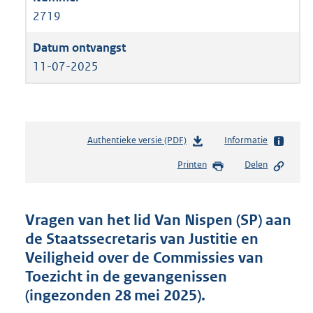
2719
11-07-2025
Authentieke versie (PDF)
b
Informatie
e
Printen
Delen
s
t
a
n
Vragen van het lid Van Nispen (SP) aan
d
de Staatssecretaris van Justitie en
s
Veiligheid over de Commissies van
g
r
Toezicht in de gevangenissen
o
(ingezonden 28 mei 2025).
o