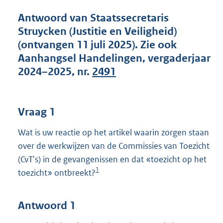
t
t
Antwoord van Staatssecretaris
e
Struycken (Justitie en Veiligheid)
:
(ontvangen 11 juli 2025). Zie ook
4
7
Aanhangsel Handelingen, vergaderjaar
K
2024–2025, nr.
2491
b
Vraag 1
Wat is uw reactie op het artikel waarin zorgen staan
over de werkwijzen van de Commissies van Toezicht
(CvT's) in de gevangenissen en dat «toezicht op het
1
toezicht» ontbreekt?
Antwoord 1