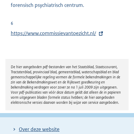
i
forensisch psychiatrisch centrum.
n
k
6
:
E
https://www.commissievantoezicht.nl/
x
t
e
r
Disclaimer
De hier aangeboden pdf-bestanden van het Staatsblad, Staatscourant,
Tractatenblad, provinciaal blad, gemeenteblad, waterschapsblad en blad
n
gemeenschappelijke regeling vormen de formele bekendmakingen in de
e
zin van de Bekendmakingswet en de Rijkswet goedkeuring en
bekendmaking verdragen voor zover ze na 1 juli 2009 zijn uitgegeven.
l
Voor pdf-publicaties van vóór deze datum geldt dat alleen de in papieren
i
vorm uitgegeven bladen formele status hebben; de hier aangeboden
elektronische versies daarvan worden bij wijze van service aangeboden.
n
k
:
Over deze website