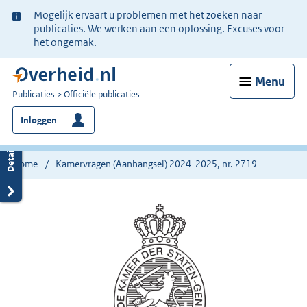
Ter
Mogelijk ervaart u problemen met het zoeken naar
informatie:
publicaties. We werken aan een oplossing. Excuses voor
het ongemak.
Menu
U
Publicaties
Officiële publicaties
bent
Inloggen
nu
hier:
Home
Kamervragen (Aanhangsel) 2024-2025, nr. 2719