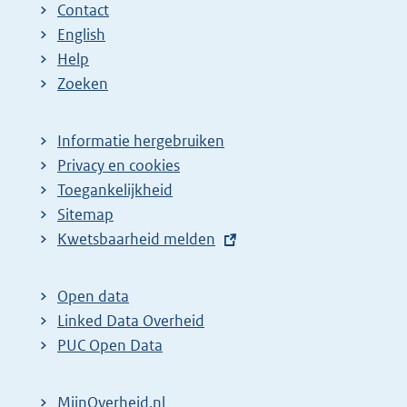
Contact
English
Help
Zoeken
Informatie hergebruiken
Privacy en cookies
Toegankelijkheid
Sitemap
E
Kwetsbaarheid melden
x
t
Open data
e
Linked Data Overheid
r
PUC Open Data
n
e
MijnOverheid.nl