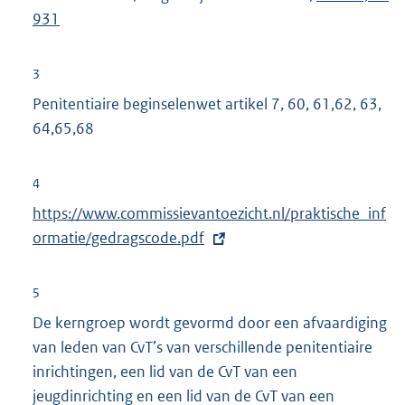
931
3
Penitentiaire beginselenwet artikel 7, 60, 61,62, 63,
64,65,68
4
E
https://www.commissievantoezicht.nl/praktische_inf
x
ormatie/gedragscode.pdf
t
e
5
r
De kerngroep wordt gevormd door een afvaardiging
n
van leden van CvT’s van verschillende penitentiaire
e
inrichtingen, een lid van de CvT van een
l
jeugdinrichting en een lid van de CvT van een