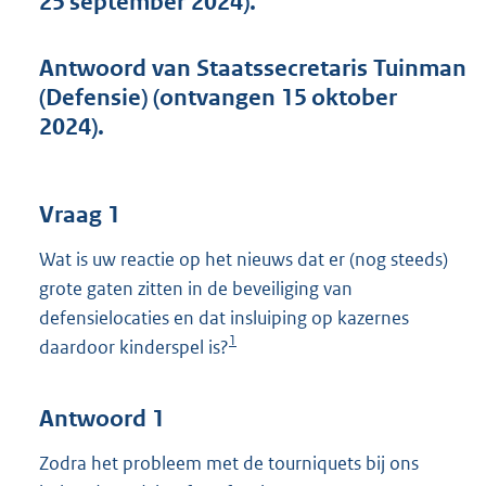
25 september 2024).
t
t
e
Antwoord van Staatssecretaris Tuinman
:
(Defensie) (ontvangen 15 oktober
4
4
2024).
K
b
Vraag 1
Wat is uw reactie op het nieuws dat er (nog steeds)
grote gaten zitten in de beveiliging van
defensielocaties en dat insluiping op kazernes
1
daardoor kinderspel is?
Antwoord 1
Zodra het probleem met de tourniquets bij ons