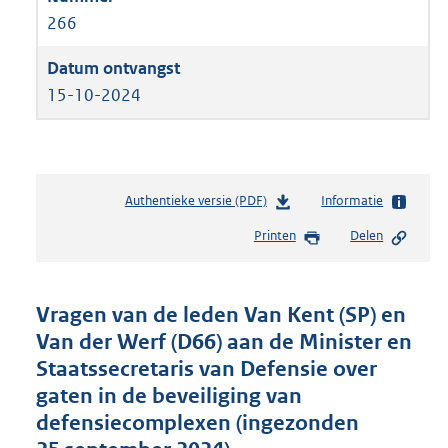
266
15-10-2024
Authentieke versie (PDF)
b
Informatie
e
Printen
Delen
s
t
a
n
Vragen van de leden Van Kent (SP) en
d
Van der Werf (D66) aan de Minister en
s
Staatssecretaris van Defensie over
g
r
gaten in de beveiliging van
o
defensiecomplexen (ingezonden
o