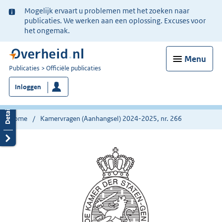
Ter
Mogelijk ervaart u problemen met het zoeken naar
informatie:
publicaties. We werken aan een oplossing. Excuses voor
het ongemak.
Menu
U
Publicaties
Officiële publicaties
bent
Inloggen
nu
hier:
Home
Kamervragen (Aanhangsel) 2024-2025, nr. 266