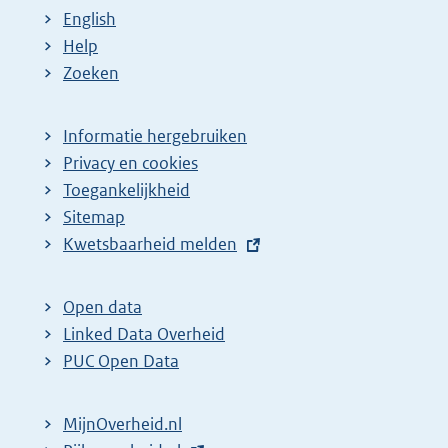
English
Help
Zoeken
Informatie hergebruiken
Privacy en cookies
Toegankelijkheid
Sitemap
E
Kwetsbaarheid melden
x
t
Open data
e
Linked Data Overheid
r
PUC Open Data
n
e
MijnOverheid.nl
l