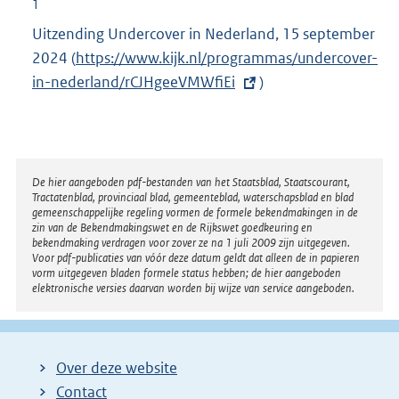
1
Uitzending Undercover in Nederland, 15 september
2024 (
E
https://www.kijk.nl/programmas/undercover-
in-nederland/rCJHgeeVMWfiEi
x
)
t
e
r
n
Disclaimer
De hier aangeboden pdf-bestanden van het Staatsblad, Staatscourant,
Tractatenblad, provinciaal blad, gemeenteblad, waterschapsblad en blad
e
gemeenschappelijke regeling vormen de formele bekendmakingen in de
l
zin van de Bekendmakingswet en de Rijkswet goedkeuring en
bekendmaking verdragen voor zover ze na 1 juli 2009 zijn uitgegeven.
i
Voor pdf-publicaties van vóór deze datum geldt dat alleen de in papieren
n
vorm uitgegeven bladen formele status hebben; de hier aangeboden
elektronische versies daarvan worden bij wijze van service aangeboden.
k
:
Over deze website
Contact