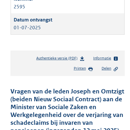
2595
01-07-2025
Authentieke versie (PDF)
b
Informatie
e
Printen
Delen
s
t
a
n
Vragen van de leden Joseph en Omtzigt
d
(beiden Nieuw Sociaal Contract) aan de
s
Minister van Sociale Zaken en
g
r
Werkgelegenheid over de verjaring van
o
schadeclaims bij invaren van
o