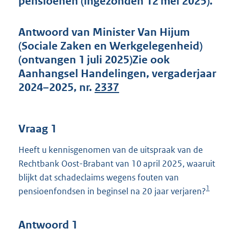
pensioenen (ingezonden 12 mei 2025).
t
t
e
Antwoord van Minister Van Hijum
:
(Sociale Zaken en Werkgelegenheid)
5
1
(ontvangen 1 juli 2025)Zie ook
K
Aanhangsel Handelingen, vergaderjaar
b
2024–2025, nr.
2337
Vraag 1
Heeft u kennisgenomen van de uitspraak van de
Rechtbank Oost-Brabant van 10 april 2025, waaruit
blijkt dat schadeclaims wegens fouten van
1
pensioenfondsen in beginsel na 20 jaar verjaren?
Antwoord 1