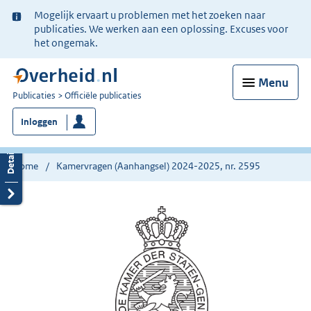
Ter
Mogelijk ervaart u problemen met het zoeken naar
informatie:
publicaties. We werken aan een oplossing. Excuses voor
het ongemak.
Menu
U
Publicaties
Officiële publicaties
bent
Inloggen
nu
hier:
Home
Kamervragen (Aanhangsel) 2024-2025, nr. 2595