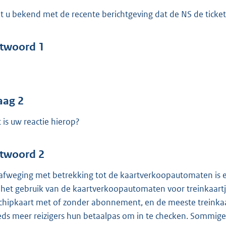
o
t u bekend met de recente berichtgeving dat de NS de ticke
o
t
t
twoord 1
e
:
4
1
aag 2
 is uw reactie hierop?
b
twoord 2
afweging met betrekking tot de kaartverkoopautomaten is e
 het gebruik van de kaartverkoopautomaten voor treinkaartjes
chipkaart met of zonder abonnement, en de meeste treinkaa
eds meer reizigers hun betaalpas om in te checken. Sommige 