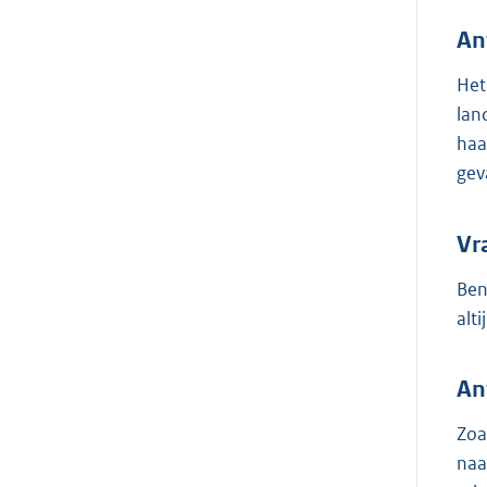
An
Het
lan
haa
gev
Vr
Ben
alt
An
Zoa
naa