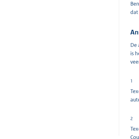
Ben
dat
An
De 
is 
vee
1
Tex
aut
2
Tex
Cou