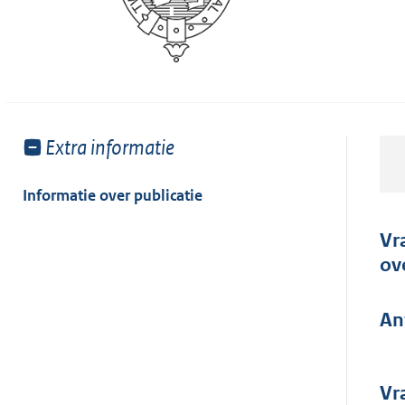
Toon
Extra informatie
meer
van:
Informatie over publicatie
Vr
ov
An
Vr