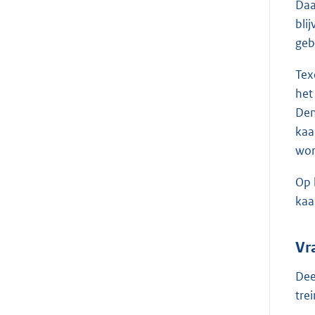
Daa
bli
geb
Tex
het
Den
kaa
wor
Op 
kaa
Vr
Dee
tre