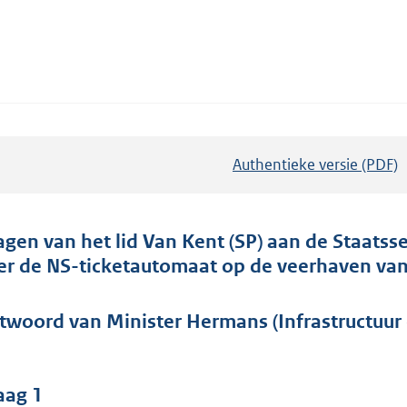
Authentieke versie (PDF)
b
e
s
t
agen van het lid Van Kent (SP) aan de Staatsse
a
er de NS-ticketautomaat op de veerhaven van 
n
d
twoord van Minister Hermans (Infrastructuur 
s
g
r
aag 1