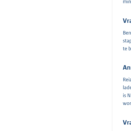
min
Vr
Ben
sta
te 
An
Rei
lad
is 
wor
Vr