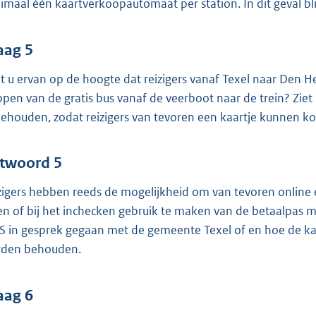
imaal één kaartverkoopautomaat per station. In dit geval bl
aag 5
t u ervan op de hoogte dat reizigers vanaf Texel naar Den 
ppen van de gratis bus vanaf de veerboot naar de trein? Zi
behouden, zodat reizigers van tevoren een kaartje kunnen 
twoord 5
zigers hebben reeds de mogelijkheid om van tevoren online e
en of bij het inchecken gebruik te maken van de betaalpas mi
NS in gesprek gegaan met de gemeente Texel of en hoe de k
den behouden.
aag 6