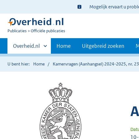
Ter
Mogelijk ervaart u prob
informatie:
U
Publicaties
Officiële publicaties
bent
Primaire
nu
Andere
Overheid.nl
Home
Uitgebreid zoeken
M
hier:
sites
navigatie
binnen
U bent hier:
Home
Kamervragen (Aanhangsel) 2024-2025, nr. 2
A
Dat
10