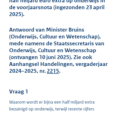
half miljard euro extra op onderwijs in
t
de voorjaarsnota (ingezonden 23 april
t
e
2025).
:
6
8
Antwoord van Minister Bruins
K
(Onderwijs, Cultuur en Wetenschap),
b
mede namens de Staatssecretaris van
Onderwijs, Cultuur en Wetenschap
(ontvangen 10 juni 2025). Zie ook
Aanhangsel Handelingen, vergaderjaar
2024–2025, nr.
2215
.
Vraag 1
Waarom wordt er bijna een half miljard extra
bezuinigd op onderwijs, terwijl recente cijfers