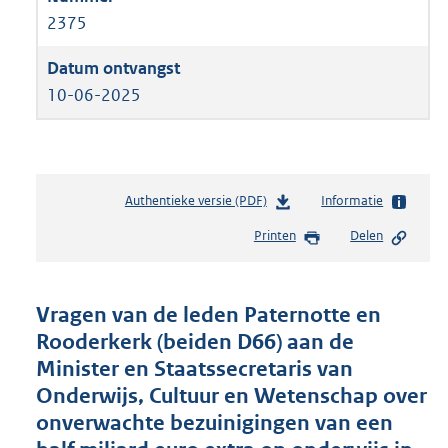
2375
10-06-2025
Authentieke versie (PDF)
b
Informatie
e
Printen
Delen
s
t
a
n
Vragen van de leden Paternotte en
d
Rooderkerk (beiden D66) aan de
s
Minister en Staatssecretaris van
g
r
Onderwijs, Cultuur en Wetenschap over
o
onverwachte bezuinigingen van een
o