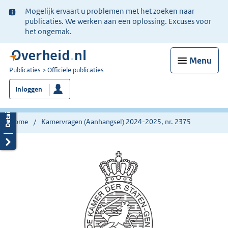
Ter
Mogelijk ervaart u problemen met het zoeken naar
informatie:
publicaties. We werken aan een oplossing. Excuses voor
het ongemak.
Menu
U
Publicaties
Officiële publicaties
bent
Inloggen
nu
hier:
Home
Kamervragen (Aanhangsel) 2024-2025, nr. 2375