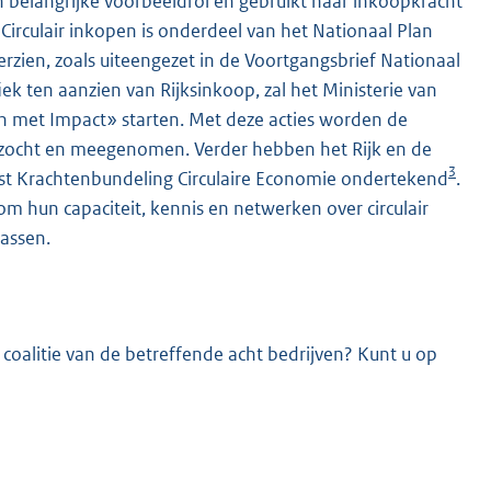
n belangrijke voorbeeldrol en gebruikt haar inkoopkracht
Circulair inkopen is onderdeel van het Nationaal Plan
rzien, zoals uiteengezet in de Voortgangsbrief Nationaal
 ten aanzien van Rijksinkoop, zal het Ministerie van
pen met Impact» starten. Met deze acties worden de
erzocht en meegenomen. Verder hebben het Rijk en de
3
t Krachtenbundeling Circulaire Economie ondertekend
.
om hun capaciteit, kennis en netwerken over circulair
passen.
oalitie van de betreffende acht bedrijven? Kunt u op