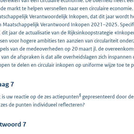
 bereiken van een circulaire economie. De overheid heeft ee
de markt te helpen versnellen naar een circulaire economie. 
tschappelijk Verantwoordelijk Inkopen, dat dit jaar wordt he
n Maatschappelijk Verantwoord Inkopen 2021–2025. Specifiek
 dit jaar de actualisatie van de Rijksinkoopstrategie «Inko
sen voor hogere ambities ten aanzien van circulariteit ond
pels van de medeoverheden op 20 maart jl. de overeenkoms
 van de afspraken is dat alle overheidslagen zich inspannen 
open te delen en circulair inkopen op uniforme wijze toe te 
aag 7
4
 is uw reactie op de zes actiepunten
gepresenteerd door de c
e zes de punten individueel reflecteren?
twoord 7