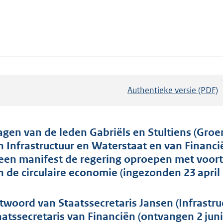
Authentieke versie (PDF)
b
e
s
t
agen van de leden Gabriëls en Stultiens (Gro
a
n Infrastructuur en Waterstaat en van Financi
n
 een manifest de regering oproepen met voort
d
n de circulaire economie (ingezonden 23 april 
s
g
twoord van Staatssecretaris Jansen (Infrastr
r
aatssecretaris van Financiën (ontvangen 2 juni