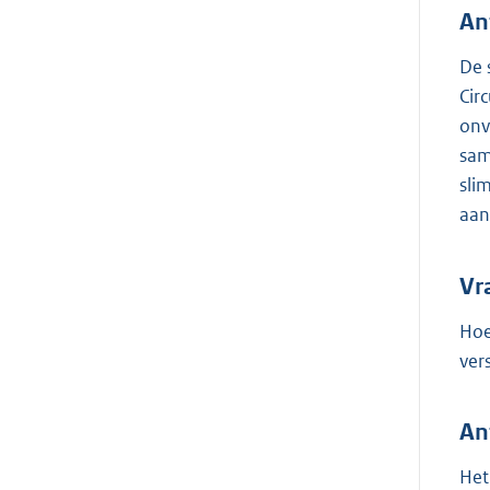
An
De 
Cir
onv
sam
sli
aan
Vr
Hoe
ver
An
Het