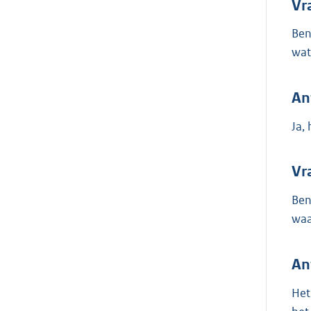
Vr
Ben
wat
An
Ja,
Vr
Ben
waa
An
Het