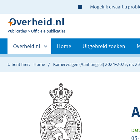
Ter
Mogelijk ervaart u prob
informatie:
U
Publicaties
Officiële publicaties
bent
Primaire
nu
Andere
Overheid.nl
Home
Uitgebreid zoeken
M
hier:
sites
navigatie
binnen
U bent hier:
Home
Kamervragen (Aanhangsel) 2024-2025, nr. 2
A
Dat
03