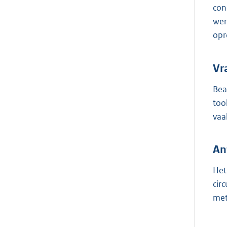
con
wer
opr
Vr
Bea
too
vaa
An
Het
cir
met