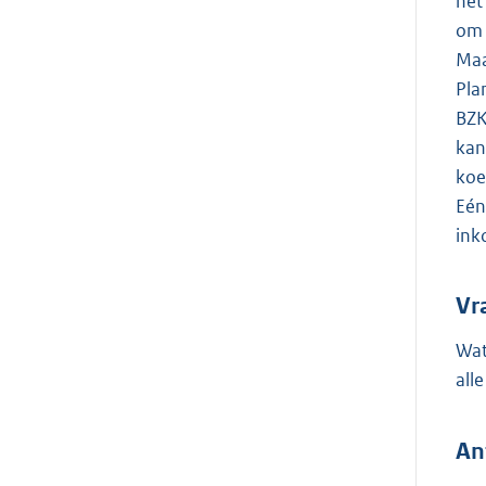
het
om 
Maa
Pla
BZK
kan
koe
Eén
ink
Vr
Wat
all
An