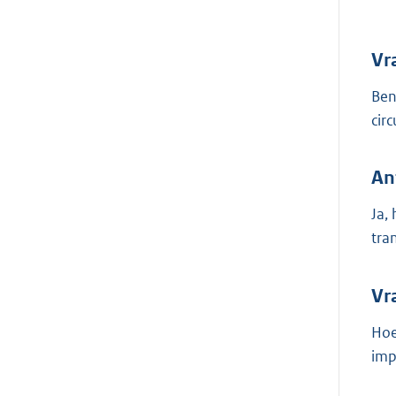
Vr
Ben
cir
An
Ja,
tra
Vr
Hoe
imp