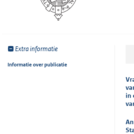
Toon
Extra informatie
meer
van:
Informatie over publicatie
Vr
va
in
va
An
St