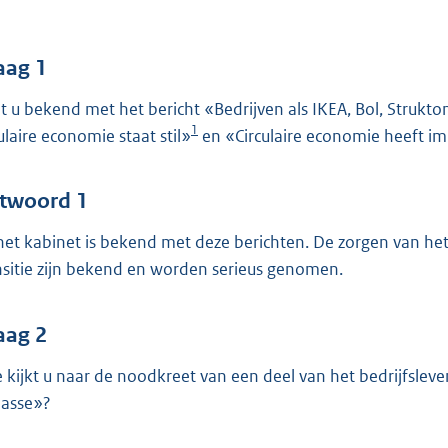
o
o
t
aag 1
t
t u bekend met het bericht «Bedrijven als IKEA, Bol, Strukt
e
1
culaire economie staat stil»
en «Circulaire economie heeft im
:
5
3
twoord 1
 het kabinet is bekend met deze berichten. De zorgen van het
b
nsitie zijn bekend en worden serieus genomen.
aag 2
 kijkt u naar de noodkreet van een deel van het bedrijfsleve
asse»?