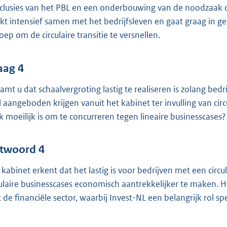
clusies van het PBL en een onderbouwing van de noodzaak om
kt intensief samen met het bedrijfsleven en gaat graag in g
oep om de circulaire transitie te versnellen.
aag 4
amt u dat schaalvergroting lastig te realiseren is zolang be
l aangeboden krijgen vanuit het kabinet ter invulling van circ
k moeilijk is om te concurreren tegen lineaire businesscases?
twoord 4
 kabinet erkent dat het lastig is voor bedrijven met een cir
culaire businesscases economisch aantrekkelijker te maken.
 de financiële sector, waarbij Invest-NL een belangrijk rol spe