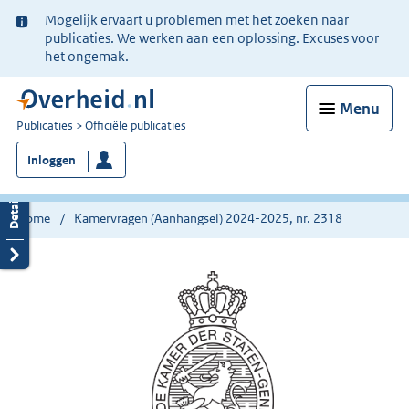
Ter
Mogelijk ervaart u problemen met het zoeken naar
informatie:
publicaties. We werken aan een oplossing. Excuses voor
het ongemak.
Menu
U
Publicaties
Officiële publicaties
bent
Inloggen
nu
hier:
Home
Kamervragen (Aanhangsel) 2024-2025, nr. 2318