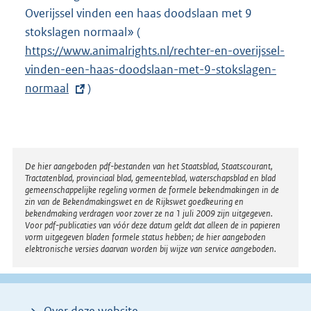
Overijssel vinden een haas doodslaan met 9
r
i
stokslagen normaal» (
E
n
n
https://www.animalrights.nl/rechter-en-overijssel-
x
e
k
vinden-een-haas-doodslaan-met-9-stokslagen-
t
l
:
normaal
)
e
i
r
n
n
k
e
:
l
Disclaimer
De hier aangeboden pdf-bestanden van het Staatsblad, Staatscourant,
Tractatenblad, provinciaal blad, gemeenteblad, waterschapsblad en blad
i
gemeenschappelijke regeling vormen de formele bekendmakingen in de
n
zin van de Bekendmakingswet en de Rijkswet goedkeuring en
bekendmaking verdragen voor zover ze na 1 juli 2009 zijn uitgegeven.
k
Voor pdf-publicaties van vóór deze datum geldt dat alleen de in papieren
:
vorm uitgegeven bladen formele status hebben; de hier aangeboden
elektronische versies daarvan worden bij wijze van service aangeboden.
Over deze website