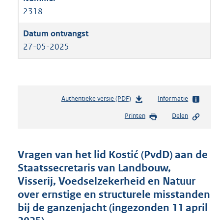
2318
27-05-2025
Authentieke versie (PDF)
b
Informatie
e
Printen
Delen
s
t
a
n
Vragen van het lid Kostić (PvdD) aan de
d
Staatssecretaris van Landbouw,
s
Visserij, Voedselzekerheid en Natuur
g
r
over ernstige en structurele misstanden
o
bij de ganzenjacht (ingezonden 11 april
o