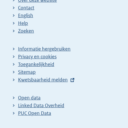
Contact
English
Help
Zoeken
Informatie hergebruiken
Privacy en cookies
Toegankelijkheid
Sitemap
E
Kwetsbaarheid melden
x
t
Open data
e
Linked Data Overheid
r
PUC Open Data
n
e