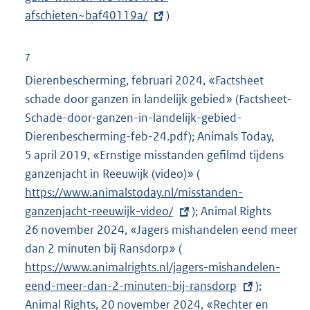
k
afschieten~baf40119a/
)
e
:
r
n
7
e
Dierenbescherming, februari 2024, «Factsheet
l
schade door ganzen in landelijk gebied» (Factsheet-
i
Schade-door-ganzen-in-landelijk-gebied-
n
Dierenbescherming-feb-24.pdf); Animals Today,
k
5 april 2019, «Ernstige misstanden gefilmd tijdens
:
ganzenjacht in Reeuwijk (video)» (
E
https://www.animalstoday.nl/misstanden-
x
ganzenjacht-reeuwijk-video/
); Animal Rights
t
26 november 2024, «Jagers mishandelen eend meer
e
dan 2 minuten bij Ransdorp» (
E
r
https://www.animalrights.nl/jagers-mishandelen-
x
n
eend-meer-dan-2-minuten-bij-ransdorp
t
e
);
Animal Rights, 20 november 2024, «Rechter en
e
l