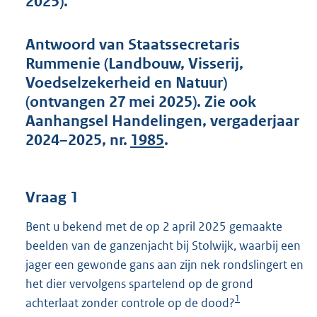
2025).
t
t
e
Antwoord van Staatssecretaris
:
Rummenie (Landbouw, Visserij,
5
2
Voedselzekerheid en Natuur)
K
(ontvangen 27 mei 2025). Zie ook
b
Aanhangsel Handelingen, vergaderjaar
2024–2025, nr.
1985
.
Vraag 1
Bent u bekend met de op 2 april 2025 gemaakte
beelden van de ganzenjacht bij Stolwijk, waarbij een
jager een gewonde gans aan zijn nek rondslingert en
het dier vervolgens spartelend op de grond
1
achterlaat zonder controle op de dood?