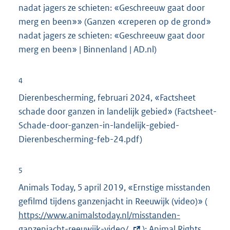
nadat jagers ze schieten: «Geschreeuw gaat door
merg en been»» (Ganzen «creperen op de grond»
nadat jagers ze schieten: «Geschreeuw gaat door
merg en been» | Binnenland | AD.nl)
4
Dierenbescherming, februari 2024, «Factsheet
schade door ganzen in landelijk gebied» (Factsheet-
Schade-door-ganzen-in-landelijk-gebied-
Dierenbescherming-feb-24.pdf)
5
Animals Today, 5 april 2019, «Ernstige misstanden
gefilmd tijdens ganzenjacht in Reeuwijk (video)» (
E
https://www.animalstoday.nl/misstanden-
x
ganzenjacht-reeuwijk-video/
); Animal Rights
t