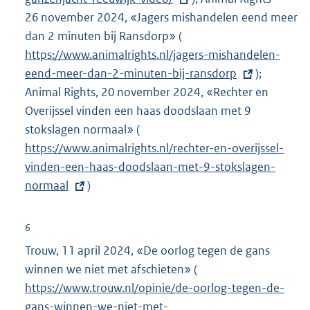
26 november 2024, «Jagers mishandelen eend meer
e
dan 2 minuten bij Ransdorp» (
E
r
https://www.animalrights.nl/jagers-mishandelen-
x
n
eend-meer-dan-2-minuten-bij-ransdorp
t
);
e
Animal Rights, 20 november 2024, «Rechter en
e
l
Overijssel vinden een haas doodslaan met 9
r
i
stokslagen normaal» (
E
n
n
https://www.animalrights.nl/rechter-en-overijssel-
x
e
k
vinden-een-haas-doodslaan-met-9-stokslagen-
t
l
:
normaal
)
e
i
r
n
n
k
6
e
:
Trouw, 11 april 2024, «De oorlog tegen de gans
l
winnen we niet met afschieten» (
E
i
https://www.trouw.nl/opinie/de-oorlog-tegen-de-
x
n
gans-winnen-we-niet-met-
t