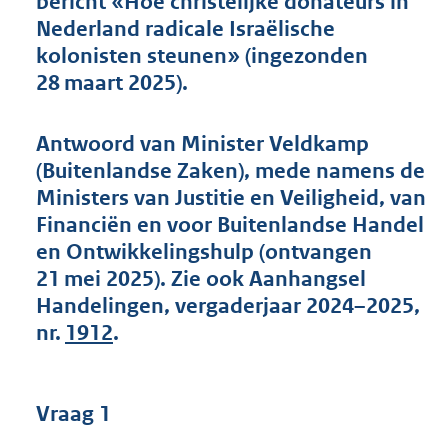
bericht «Hoe christelijke donateurs in
t
Nederland radicale Israëlische
t
e
kolonisten steunen» (ingezonden
:
28 maart 2025).
6
2
K
Antwoord van Minister Veldkamp
b
(Buitenlandse Zaken), mede namens de
Ministers van Justitie en Veiligheid, van
Financiën en voor Buitenlandse Handel
en Ontwikkelingshulp (ontvangen
21 mei 2025). Zie ook Aanhangsel
Handelingen, vergaderjaar 2024–2025,
nr.
1912
.
Vraag 1