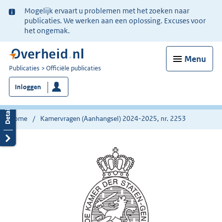
Ter
Mogelijk ervaart u problemen met het zoeken naar
informatie:
publicaties. We werken aan een oplossing. Excuses voor
het ongemak.
Menu
U
Publicaties
Officiële publicaties
bent
Inloggen
nu
hier:
Home
Kamervragen (Aanhangsel) 2024-2025, nr. 2253