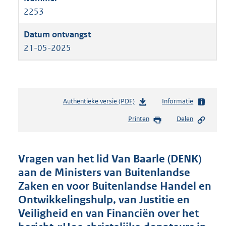
2253
21-05-2025
Authentieke versie (PDF)
b
Informatie
e
Printen
Delen
s
t
a
n
Vragen van het lid Van Baarle (DENK)
d
aan de Ministers van Buitenlandse
s
Zaken en voor Buitenlandse Handel en
g
r
Ontwikkelingshulp, van Justitie en
o
Veiligheid en van Financiën over het
o