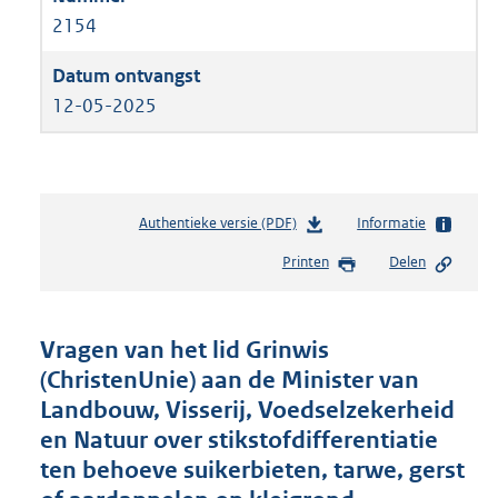
2154
12-05-2025
Authentieke versie (PDF)
b
Informatie
e
Printen
Delen
s
t
a
n
Vragen van het lid Grinwis
d
(ChristenUnie) aan de Minister van
s
Landbouw, Visserij, Voedselzekerheid
g
r
en Natuur over stikstofdifferentiatie
o
ten behoeve suikerbieten, tarwe, gerst
o