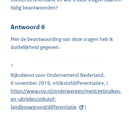
tijdig beantwoorden?
Antwoord 6
Met de beantwoording van deze vragen heb ik
duidelijkheid gegeven.
1
Rijksdienst voor Ondernemend Nederland,
6 november 2019, «Stikstofdifferentiatie», (
E
https://www.rvo.nl/onderwerpen/mest/gebruiken-
x
en-uitrijden/stikstof-
t
landbouwgrond/differentiatie
)
e
r
n
e