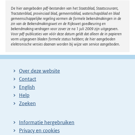
l
Disclaimer
De hier aangeboden pdf-bestanden van het Staatsblad, Staatscourant,
Tractatenblad, provinciaal blad, gemeenteblad, waterschapsblad en blad
i
gemeenschappelijke regeling vormen de formele bekendmakingen in de
n
zin van de Bekendmakingswet en de Rijkswet goedkeuring en
bekendmaking verdragen voor zover ze na 1 juli 2009 zijn uitgegeven.
k
Voor pdf-publicaties van vóór deze datum geldt dat alleen de in papieren
:
vorm uitgegeven bladen formele status hebben; de hier aangeboden
elektronische versies daarvan worden bij wijze van service aangeboden.
Over deze website
Contact
English
Help
Zoeken
Informatie hergebruiken
Privacy en cookies