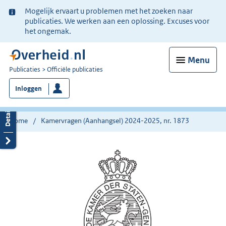
Ter
Mogelijk ervaart u problemen met het zoeken naar
informatie:
publicaties. We werken aan een oplossing. Excuses voor
het ongemak.
Menu
U
Publicaties
Officiële publicaties
bent
Inloggen
nu
hier:
Home
Kamervragen (Aanhangsel) 2024-2025, nr. 1873