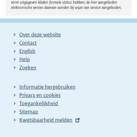
vorm uitgegeven bladen formele status hebben; de hier aangeboden
elektronische versies daarvan worden bij wijze van service aangeboden.
Over deze website
Contact
English
Help
Zoeken
Informatie hergebruiken
Privacy en cookies
Toegankelijkheid
Sitemap
E
Kwetsbaarheid melden
x
t