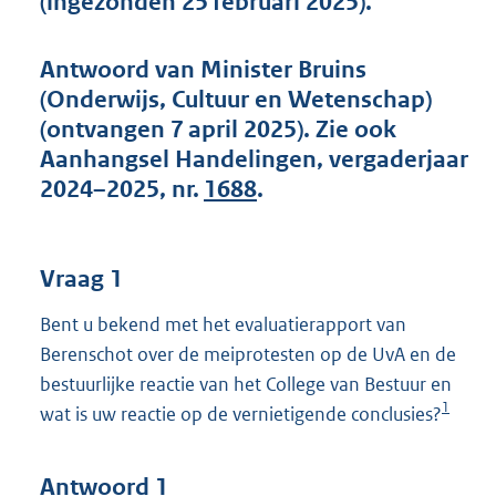
(ingezonden 25 februari 2025).
t
t
e
Antwoord van Minister Bruins
:
(Onderwijs, Cultuur en Wetenschap)
4
4
(ontvangen 7 april 2025). Zie ook
K
Aanhangsel Handelingen, vergaderjaar
b
2024–2025, nr.
1688
.
Vraag 1
Bent u bekend met het evaluatierapport van
Berenschot over de meiprotesten op de UvA en de
bestuurlijke reactie van het College van Bestuur en
1
wat is uw reactie op de vernietigende conclusies?
Antwoord 1