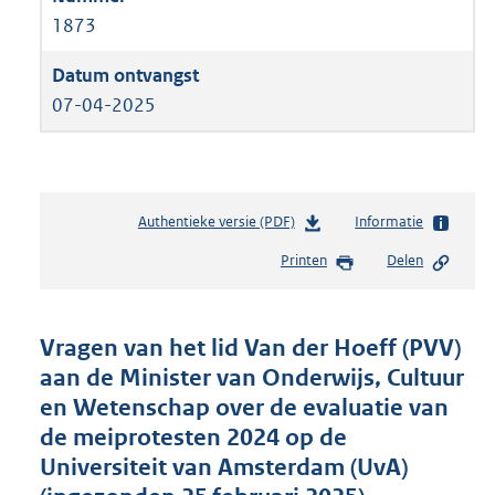
1873
07-04-2025
Authentieke versie (PDF)
b
Informatie
e
Printen
Delen
s
t
a
n
Vragen van het lid Van der Hoeff (PVV)
d
aan de Minister van Onderwijs, Cultuur
s
en Wetenschap over de evaluatie van
g
r
de meiprotesten 2024 op de
o
Universiteit van Amsterdam (UvA)
o