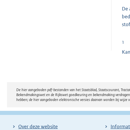
De 
bed
sto
1
Ka
De hier aangeboden pdf-bestanden van het Staatsblad, Staatscourant, Tract
Disclaimer
Bekendmakingswet en de Rijkswet goedkeuring en bekendmaking verdragen voor
hebben; de hier aangeboden elektronische versies daarvan worden bij wijze 
Over deze website
Informat