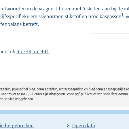
antwoorden in de vragen 1 tot en met 5 sluiten aan bij de 
1
rijfsspecifieke emissienormen stikstof en broeikasgassen
, 
ffenbalans betreft.
merstuk
35 334, nr. 331
atenblad, provinciaal blad, gemeenteblad, waterschapsblad en blad gemeenschappelijke 
 zover ze na 1 juli 2009 zijn uitgegeven. Voor pdf-publicaties van vóór deze datum g
van service aangeboden.
ie hergebruiken
Open data