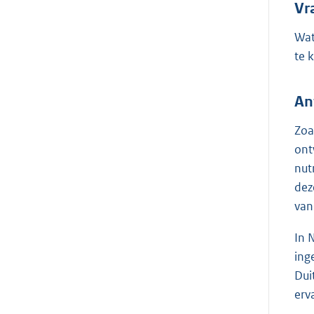
Vr
Wat
te 
An
Zoa
ont
nut
dez
van
In 
ing
Dui
erv