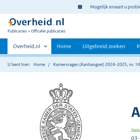
Ter
Mogelijk ervaart u prob
informatie:
U
Publicaties
Officiële publicaties
bent
Primaire
nu
Andere
Overheid.nl
Home
Uitgebreid zoeken
M
hier:
sites
navigatie
binnen
U bent hier:
Home
Kamervragen (Aanhangsel) 2024-2025, nr. 1
A
Dat
03-