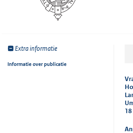
Toon
Extra informatie
meer
van:
Informatie over publicatie
Vr
Ho
La
Um
18
An