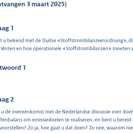
o
ntvangen 3 maart 2025)
o
t
t
aag 1
e
t u bekend met de Duitse «Stoffstrombilanzverordnung», 
:
riënten en hoe operationele «Stoffstrombilanzen» moeten
4
2
twoord 1
b
aag 2
t u de overeenkomst met de Nederlandse discussie over doel
ffenbalans om emissiedoelen te realiseren, en bent u bereid
voorstellen? Zo ja, hoe gaat u dat doen? Zo nee, waarom nie