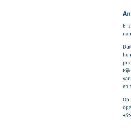
An
Er 
nam
Dui
hun
pro
Rij
van
en 
Op 
opg
«St