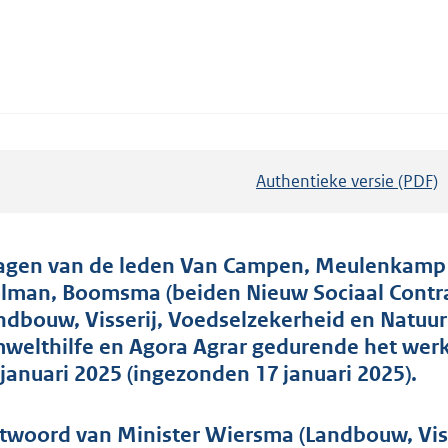
Authentieke versie (PDF)
b
e
s
t
agen van de leden Van Campen, Meulenkamp (
a
lman, Boomsma (beiden Nieuw Sociaal Contrac
n
ndbouw, Visserij, Voedselzekerheid en Natuu
d
welthilfe en Agora Agrar gedurende het werk
s
 januari 2025 (ingezonden 17 januari 2025).
g
r
twoord van Minister Wiersma (Landbouw, Viss