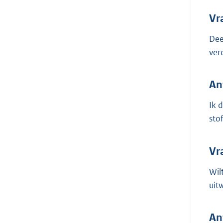
Vr
Dee
ver
An
Ik 
sto
Vr
Wil
uit
An