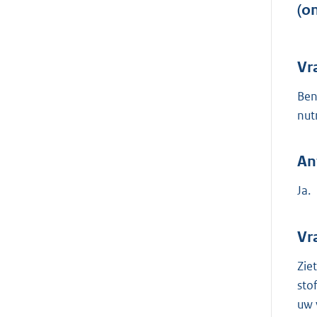
(o
Vr
Ben
nut
An
Ja.
Vr
Zie
sto
uw 