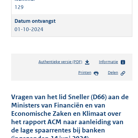
129
01-10-2024
Authentieke versie (PDF)
b
Informatie
e
Printen
Delen
s
t
a
n
Vragen van het lid Sneller (D66) aan de
d
Ministers van Financiën en van
s
Economische Zaken en Klimaat over
g
r
het rapport ACM naar aanleiding van
o
de lage spaarrentes bij banken
o