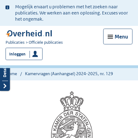
Ter
Mogelijk ervaart u problemen met het zoeken naar
informatie:
publicaties. We werken aan een oplossing. Excuses voor
het ongemak.
Menu
U
Publicaties
Officiële publicaties
bent
Inloggen
nu
hier:
Home
Kamervragen (Aanhangsel) 2024-2025, nr. 129