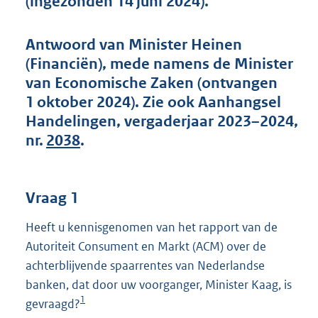
(ingezonden 14 juni 2024).
t
t
e
Antwoord van Minister Heinen
:
(Financiën), mede namens de Minister
6
0
van Economische Zaken (ontvangen
K
1 oktober 2024). Zie ook Aanhangsel
b
Handelingen, vergaderjaar 2023–2024,
nr.
2038
.
Vraag 1
Heeft u kennisgenomen van het rapport van de
Autoriteit Consument en Markt (ACM) over de
achterblijvende spaarrentes van Nederlandse
banken, dat door uw voorganger, Minister Kaag, is
1
gevraagd?